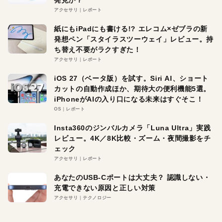
アクセサリ
レポート
紙にもiPadにも書ける!? エレコム×ゼブラの新
発想ペン「スタイラスツーウェイ」レビュー。持
ち替え不要がラクすぎた！
アクセサリ
レポート
iOS 27（ベータ版）を試す。Siri AI、ショート
カットの自動作成ほか、期待大の便利機能5選。
iPhoneがAIの入り口になる未来はすぐそこ！
OS
レポート
Insta360のジンバルカメラ「Luna Ultra」実践
レビュー。4K／8K比較・ズーム・夜間撮影をチ
ェック
アクセサリ
レポート
あなたのUSB-Cポートは大丈夫？ 認識しない・
充電できない原因と正しい対策
アクセサリ
テクノロジー