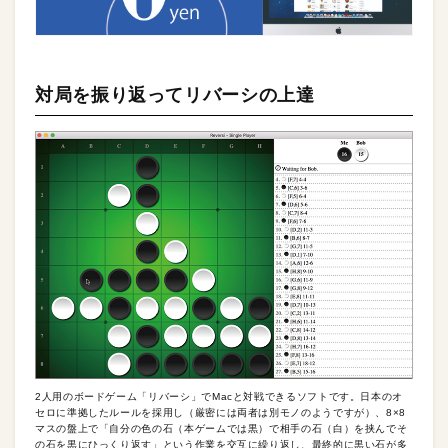
対局を振り返ってリバーシの上達
2人用のボードゲーム「リバーシ」でMacと対戦できるソフトです。日本のオ
セロに準拠したルールを採用し（厳密には両者は別モノのようですが）、8×8
マスの盤上で「自分の色の石（本ゲームでは黒）で相手の石（白）を挟んでそ
の石を黒にひっくり返す」という作業を交互に繰り返し、最終的に黒い石が多