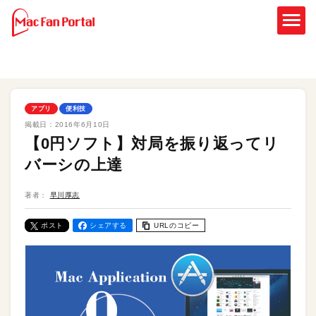
アプリ
便利技
掲載日：
2016年6月10日
【0円ソフト】対局を振り返ってリ
バーシの上達
著者：
早川厚志
ポスト
シェアする
URLのコピー