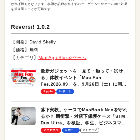
ければ勝ちとなります。棋譜が記録されますので、ゲーム中やゲーム後に対局
を振り返ることが可能です。
Reversi! 1.0.2
【開発】David Skelly
【価格】無料
【カテゴリ】
Mac App Store>ゲーム
最新ガジェットを「見て・触って・試せ
る」体験イベント「Mac Fan
Fes.2026.09」を、9月26日（土）に開催
します！
Apple
レポート
落下実験。ケースでMacBook Neoを守れ
るか？ 耐衝撃・対落下保護ケース「STM
Dux Ultra」を検証。学生、ビジネスマン
のモバイルユースに最適！
アクセサリ
レポート
タイアップ