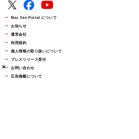
Mac Fan Portal について
お知らせ
運営会社
利用規約
個人情報の取り扱いについて
プレスリリース受付
×
×
×
お問い合わせ
広告掲載について
マイナビBOOKS
Mac Fan Portalの人気記事ランキングやおすすめ記事、編集部
員によるコラムなどをまとめたメールマガジンを毎週金曜日に
配信します。お気軽にご登録ください。
Mac Fan メールマガジン