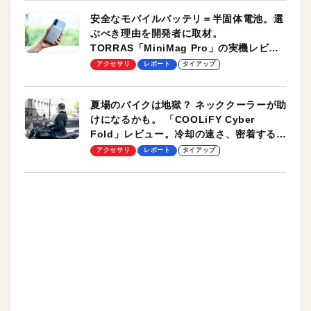
安全なモバイルバッテリ＝半固体電池。選
ぶべき理由を開発者に取材。
TORRAS「MiniMag Pro」の実機レビュ
ーも
アクセサリ
レポート
タイアップ
夏場のバイクは地獄？ ネッククーラーが助
けになるかも。 「COOLiFY Cyber
Fold」レビュー。冷却の速さ、密着する冷
却プレート、シンプルな操作性がグッド！
アクセサリ
レポート
タイアップ