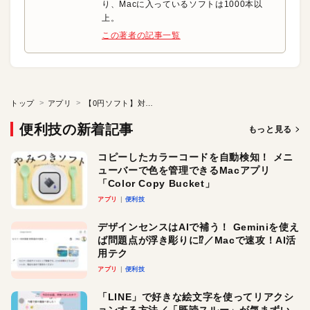
り、Macに入っているソフトは1000本以
上。
この著者の記事一覧
トップ
アプリ
【0円ソフト】対局を振り返ってリバーシの上達
便利技の新着記事
もっと見る
コピーしたカラーコードを自動検知！ メニ
ューバーで色を管理できるMacアプリ
「Color Copy Bucket」
アプリ
便利技
デザインセンスはAIで補う！ Geminiを使え
ば問題点が浮き彫りに⁉︎／Macで速攻！AI活
用テク
アプリ
便利技
「LINE」で好きな絵文字を使ってリアクシ
ョンする方法／「既読スルー」が気まずい