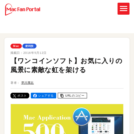
Mac
便利技
掲載日：
2016年5月12日
【ワンコインソフト】お気に入りの
風景に素敵な虹を架ける
著者：
早川厚志
ポスト
シェアする
URLのコピー