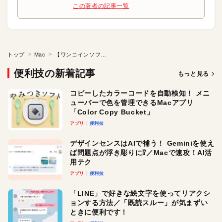
この著者の記事一覧
トップ
Mac
【ワンコインソフト】お気に入りの風景に素敵な虹を架ける
便利技の新着記事
もっと見る
コピーしたカラーコードを自動検知！ メニ
ューバーで色を管理できるMacアプリ
「Color Copy Bucket」
アプリ
便利技
デザインセンスはAIで補う！ Geminiを使え
ば問題点が浮き彫りに⁉︎／Macで速攻！AI活
用テク
アプリ
便利技
「LINE」で好きな絵文字を使ってリアクシ
ョンする方法／「既読スルー」が気まずい
ときに便利です！