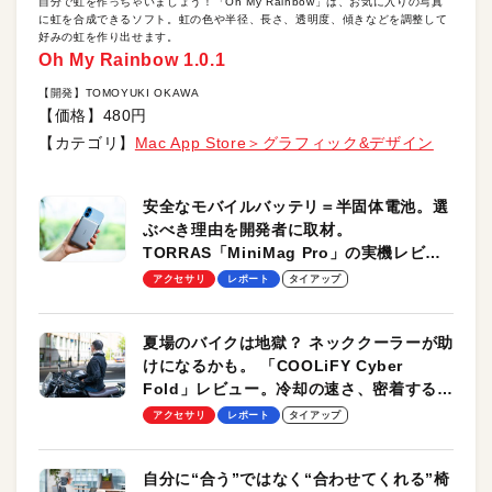
自分で虹を作っちゃいましょう！「Oh My Rainbow」は、お気に入りの写真
に虹を合成できるソフト。虹の色や半径、長さ、透明度、傾きなどを調整して
好みの虹を作り出せます。
Oh My Rainbow 1.0.1
【開発】TOMOYUKI OKAWA
【価格】480円
【カテゴリ】
Mac App Store＞グラフィック&デザイン
安全なモバイルバッテリ＝半固体電池。選
ぶべき理由を開発者に取材。
TORRAS「MiniMag Pro」の実機レビュ
ーも
アクセサリ
レポート
タイアップ
夏場のバイクは地獄？ ネッククーラーが助
けになるかも。 「COOLiFY Cyber
Fold」レビュー。冷却の速さ、密着する冷
却プレート、シンプルな操作性がグッド！
アクセサリ
レポート
タイアップ
自分に“合う”ではなく“合わせてくれる”椅