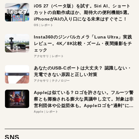
iOS 27（ベータ版）を試す。Siri AI、ショート
カットの自動作成ほか、期待大の便利機能5選。
iPhoneがAIの入り口になる未来はすぐそこ！
OS
レポート
Insta360のジンバルカメラ「Luna Ultra」実践
レビュー。4K／8K比較・ズーム・夜間撮影をチ
ェック
アクセサリ
レポート
あなたのUSB-Cポートは大丈夫？ 認識しない・
充電できない原因と正しい対策
アクセサリ
テクノロジー
Appleは似ている？ロゴを許さない。フルーツ警
察とも揶揄される膨大な異議申し立て。対象は非
営利団体や公益団体も。Appleロゴを“過剰”に守
る理由とは
Apple
レポート
SNS