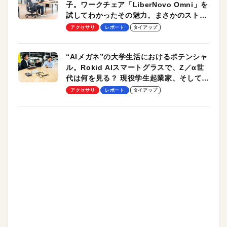
子。ワークチェア「LiberNovo Omni」を
試してわかったその魅力。まさかのストレ
ッチ機能も搭載
アクセサリ
レポート
タイアップ
“AIメガネ”の大学生活におけるポテンシャ
ル。Rokid AIスマートグラスで、Z／α世
代は何を見る？ 現役学生起業家、そして教
授による体験会レポート【PR】
アクセサリ
レポート
タイアップ