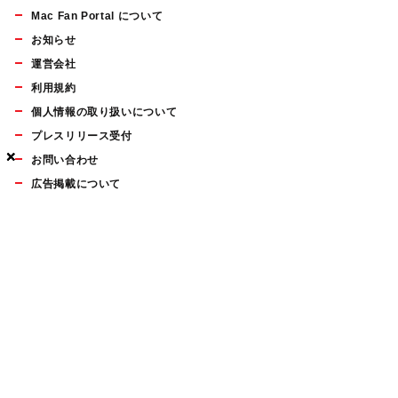
Mac Fan Portal について
お知らせ
運営会社
利用規約
個人情報の取り扱いについて
プレスリリース受付
×
×
×
お問い合わせ
広告掲載について
マイナビBOOKS
Mac Fan Portalの人気記事ランキングやおすすめ記事、編集部
員によるコラムなどをまとめたメールマガジンを毎週金曜日に
配信します。お気軽にご登録ください。
Mac Fan メールマガジン