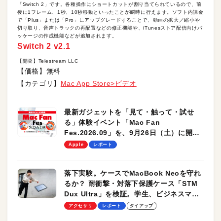
「Switch 2」です。各種操作にショートカットが割り当てられているので、前
後に1フレーム、1秒、10秒移動といったことが瞬時に行えます。ソフト内課金
で「Plus」または「Pro」にアップグレードすることで、動画の拡大／縮小や
切り取り、音声トラックの再配置などの修正機能や、iTunesストア配信向けパ
ッケージの作成機能などが追加されます。
Switch 2 v2.1
【開発】Telestream LLC
【価格】無料
【カテゴリ】
Mac App Store>ビデオ
最新ガジェットを「見て・触って・試せ
る」体験イベント「Mac Fan
Fes.2026.09」を、9月26日（土）に開催
します！
Apple
レポート
落下実験。ケースでMacBook Neoを守れ
るか？ 耐衝撃・対落下保護ケース「STM
Dux Ultra」を検証。学生、ビジネスマン
のモバイルユースに最適！
アクセサリ
レポート
タイアップ