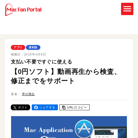
アプリ
便利技
掲載日：
2016年4月8日
支払い不要ですぐに使える
【0円ソフト】動画再生から検査、
修正までをサポート
著者：
早川厚志
ポスト
シェアする
URLのコピー