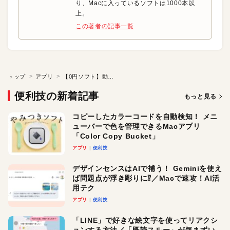
り、Macに入っているソフトは1000本以
上。
この著者の記事一覧
トップ
アプリ
【0円ソフト】動画再生から検査、修正までをサポート
便利技の新着記事
もっと見る
コピーしたカラーコードを自動検知！ メニ
ューバーで色を管理できるMacアプリ
「Color Copy Bucket」
アプリ
便利技
デザインセンスはAIで補う！ Geminiを使え
ば問題点が浮き彫りに⁉︎／Macで速攻！AI活
用テク
アプリ
便利技
「LINE」で好きな絵文字を使ってリアクシ