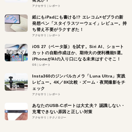
発見か？
アクセサリ
レポート
紙にもiPadにも書ける!? エレコム×ゼブラの新
発想ペン「スタイラスツーウェイ」レビュー。持
ち替え不要がラクすぎた！
アクセサリ
レポート
iOS 27（ベータ版）を試す。Siri AI、ショート
カットの自動作成ほか、期待大の便利機能5選。
iPhoneがAIの入り口になる未来はすぐそこ！
OS
レポート
Insta360のジンバルカメラ「Luna Ultra」実践
レビュー。4K／8K比較・ズーム・夜間撮影をチ
ェック
アクセサリ
レポート
あなたのUSB-Cポートは大丈夫？ 認識しない・
充電できない原因と正しい対策
アクセサリ
テクノロジー