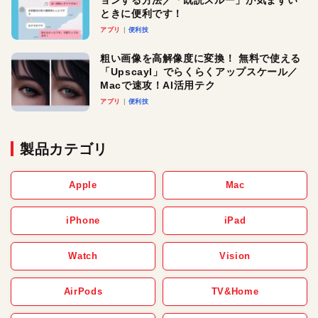
ョンする方法／「既読スルー」が気まずい
ときに便利です！
アプリ
便利技
粗い画像を高解像度に変換！ 無料で使える
「Upscayl」でらくらくアップスケール／
Macで速攻！AI活用テク
アプリ
便利技
製品カテゴリ
Apple
Mac
iPhone
iPad
Watch
Vision
AirPods
TV&Home