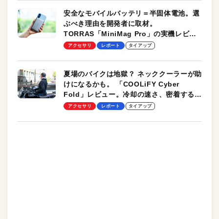
安全なモバイルバッテリ＝半固体電池。選
ぶべき理由を開発者に取材。
TORRAS「MiniMag Pro」の実機レビュ
ーも
アクセサリ
レポート
タイアップ
夏場のバイクは地獄？ ネッククーラーが助
けになるかも。 「COOLiFY Cyber
Fold」レビュー。冷却の速さ、密着する冷
却プレート、シンプルな操作性がグッド！
アクセサリ
レポート
タイアップ