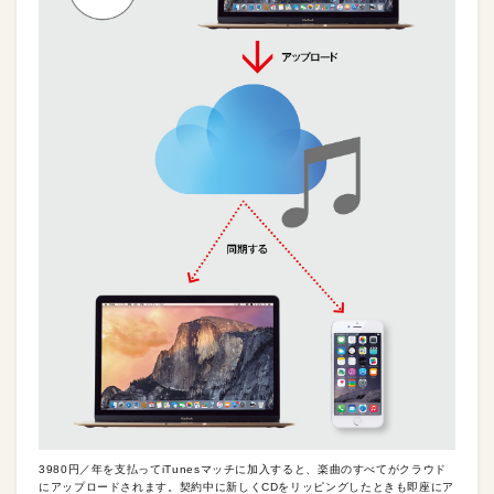
3980円／年を支払ってiTunesマッチに加入すると、楽曲のすべてがクラウド
にアップロードされます。契約中に新しくCDをリッピングしたときも即座にア