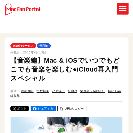
Appleサービス
便利技
掲載日：
2016年4月13日
【音楽編】Mac & iOSでいつでもど
こでも音楽を楽しむ●iCloud再入門
スペシャル
著者：
海老原昭
中村朝美
小平淳一
松山茂
栗原亮（Arkhē）
Mac Fan
編集部
ポスト
シェアする
URLのコピー