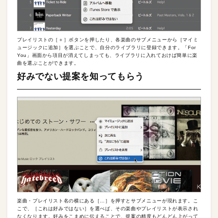
プレイリストの［＋］ボタンを押したり、各楽曲のサブメニューから［マイミ
ュージックに追加］を選ぶことで、自分のライブラリに登録できます。「For
You」画面から項目が消えてしまっても、ライブラリに入れておけば簡単に楽
曲を選ぶことができます。
好みでない提案を知ってもらう
楽曲・プレイリスト名の横にある［…］を押すとサブメニューが現れます。こ
こで、［これは好みではない］を選べば、その楽曲やプレイリストが表示され
なくなります。好みをこまめに伝えることで、提案の精度もどんどん上がって