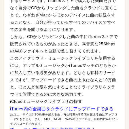
するサービスです。iTunesストアで購入した楽曲だけで
なく自分でCDからリッピングした曲もクラウドに置くこ
とで、わざわざMacからほかのデバイスに曲の転送をす
ることなく、自分が持っているすべてのデバイスですべ
ての楽曲を聞けるようになります。
しかも、CDからリッピングした曲の中にiTunesストアで
販売されているものがあったときは、高音質な256kbps
のAACファイルへと自動で差し替えてくれます。
このアイクラウド・ミュージックライブラリを使用する
には、アップルミュージックかiTunesマッチのどちらか
に加入している必要があります。どちらも有料のサービ
スですが、アップロードできる曲の上限はなんと10万曲
と、ほとんど制限を気にすることなくライブラリをクラ
ウドで管理できるのは大きな魅力です。
iCloudミュージックライブラリの特徴
iTunes内の全楽曲をクラウドにアップロードできる
ただし、サイズが200MBを超える曲、再生時間が2時間を超える曲はアップロ
ードできません。また、AIFF、ALAC、WAVのファイルは、自動的にAACにト
ランスコードされます。