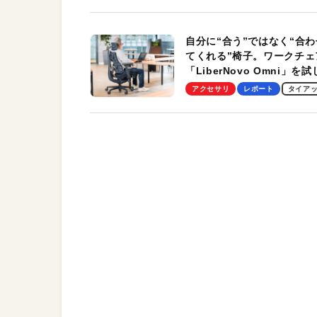
自分に“合う”ではなく“合わ
てくれる”椅子。ワークチェ
「LiberNovo Omni」を
わかったその魅力。まさか
アクセサリ
レポート
タイア
トレッチ機能も搭載