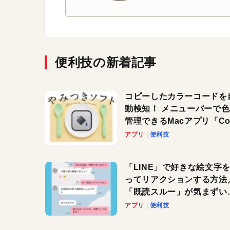
便利技の新着記事
コピーしたカラーコードを
動検知！ メニューバーで
管理できるMacアプリ「Col
Copy Bucket」
アプリ
便利技
「LINE」で好きな絵文字
ってリアクションする方法
「既読スルー」が気まずい
きに便利です！
アプリ
便利技