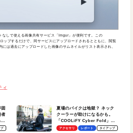
なしで使える画像共有サービス「Imgur」が便利です。この
＆ドロップするだけで、同サービスにアップロードされるとともに、閲覧
ー内には過去にアップロードした画像のサムネイルがリスト表示され、
リティ
半固
夏場のバイクは地獄？ ネック
発者
クーラーが助けになるかも。
ag
「COOLiFY Cyber Fold」レ
ビュー。冷却の速さ、密着する
ップ
アクセサリ
レポート
タイアップ
冷却プレート、シンプルな操作