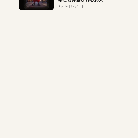
異議申し立て。対象は非
Apple
レポート
営利団体や公益団体も。
Appleロゴを“過剰”に守
る理由とは