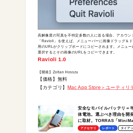
高解像度の写真を不特定多数の人に送る場合、アカウント
「Ravioli」を使えば、メニューバーに画像ドラッグ
用のURLがクリップボードにコピーされます。メニュ
選択するとその画像のURLをコピーできます。
Ravioli 1.0
【開発】Zoltan Hosszu
【価格】無料
【カテゴリ】
Mac App Store＞ユーティ
安全なモバイルバッテリ＝
体電池。選ぶべき理由を開
に取材。TORRAS「MiniM
Pro」の実機レビューも
アクセサリ
レポート
タイア