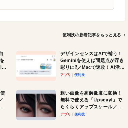
便利技の新着記事を
もっと見る
自
デザインセンスはAIで補う！
色を
Geminiを使えば問題点が浮き
or
彫りに⁉︎／Macで速攻！AI活用
テク
アプリ
便利技
を使
粗い画像を高解像度に変換！
／
無料で使える「Upscayl」で
と
らくらくアップスケール／
Macで速攻！AI活用テク
アプリ
便利技