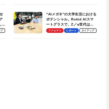
性がグッド！
せ
“AIメガネ”の大学生活における
ア
ポテンシャル。Rokid AIスマ
試して
ートグラスで、Z／α世代は何
のス
を見る？ 現役学生起業家、そ
ップ
アクセサリ
レポート
タイアップ
して教授による体験会レポート
【PR】