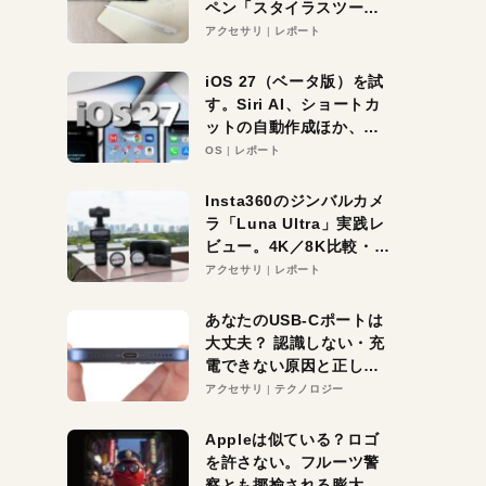
ペン「スタイラスツーウ
ェイ」レビュー。持ち替
アクセサリ
レポート
え不要がラクすぎた！
iOS 27（ベータ版）を試
す。Siri AI、ショートカ
ットの自動作成ほか、期
待大の便利機能5選。
OS
レポート
iPhoneがAIの入り口にな
る未来はすぐそこ！
Insta360のジンバルカメ
ラ「Luna Ultra」実践レ
ビュー。4K／8K比較・ズ
ーム・夜間撮影をチェッ
アクセサリ
レポート
ク
あなたのUSB-Cポートは
大丈夫？ 認識しない・充
電できない原因と正しい
対策
アクセサリ
テクノロジー
Appleは似ている？ロゴ
を許さない。フルーツ警
察とも揶揄される膨大な