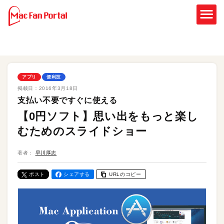
アプリ
便利技
掲載日：
2016年3月18日
支払い不要ですぐに使える
【0円ソフト】思い出をもっと楽し
むためのスライドショー
著者：
早川厚志
ポスト
シェアする
URLのコピー