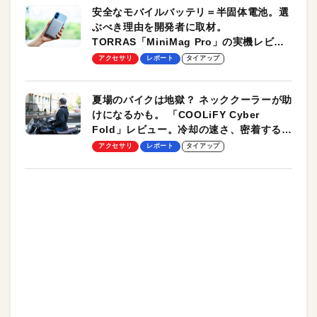
安全なモバイルバッテリ＝半固体電池。選
ぶべき理由を開発者に取材。
TORRAS「MiniMag Pro」の実機レビュ
ーも
アクセサリ
レポート
タイアップ
夏場のバイクは地獄？ ネッククーラーが助
けになるかも。 「COOLiFY Cyber
Fold」レビュー。冷却の速さ、密着する冷
却プレート、シンプルな操作性がグッド！
アクセサリ
レポート
タイアップ