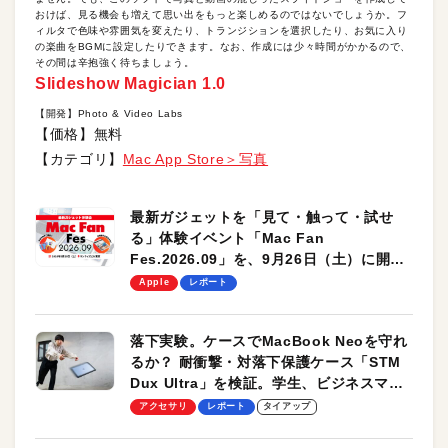
おけば、見る機会も増えて思い出をもっと楽しめるのではないでしょうか。フ
ィルタで色味や雰囲気を変えたり、トランジションを選択したり、お気に入り
の楽曲をBGMに設定したりできます。なお、作成には少々時間がかかるので、
その間は辛抱強く待ちましょう。
Slideshow Magician 1.0
【開発】Photo & Video Labs
【価格】無料
【カテゴリ】
Mac App Store＞写真
最新ガジェットを「見て・触って・試せ
る」体験イベント「Mac Fan
Fes.2026.09」を、9月26日（土）に開催
します！
Apple
レポート
落下実験。ケースでMacBook Neoを守れ
るか？ 耐衝撃・対落下保護ケース「STM
Dux Ultra」を検証。学生、ビジネスマン
のモバイルユースに最適！
アクセサリ
レポート
タイアップ