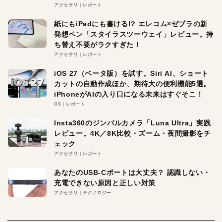
アクセサリ
レポート
紙にもiPadにも書ける!? エレコム×ゼブラの新
発想ペン「スタイラスツーウェイ」レビュー。持
ち替え不要がラクすぎた！
アクセサリ
レポート
iOS 27（ベータ版）を試す。Siri AI、ショート
カットの自動作成ほか、期待大の便利機能5選。
iPhoneがAIの入り口になる未来はすぐそこ！
OS
レポート
Insta360のジンバルカメラ「Luna Ultra」実践
レビュー。4K／8K比較・ズーム・夜間撮影をチ
ェック
アクセサリ
レポート
あなたのUSB-Cポートは大丈夫？ 認識しない・
充電できない原因と正しい対策
アクセサリ
テクノロジー