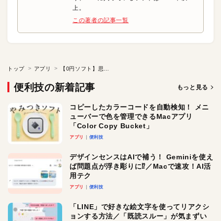
上。
この著者の記事一覧
トップ
アプリ
【0円ソフト】思い出をもっと楽しむためのスライドショー
便利技の新着記事
もっと見る
コピーしたカラーコードを自動検知！ メニ
ューバーで色を管理できるMacアプリ
「Color Copy Bucket」
アプリ
便利技
デザインセンスはAIで補う！ Geminiを使え
ば問題点が浮き彫りに⁉︎／Macで速攻！AI活
用テク
アプリ
便利技
「LINE」で好きな絵文字を使ってリアクシ
ョンする方法／「既読スルー」が気まずい