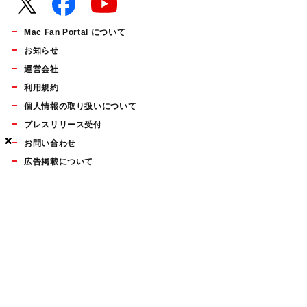
Mac Fan Portal について
お知らせ
運営会社
利用規約
個人情報の取り扱いについて
プレスリリース受付
×
×
×
お問い合わせ
広告掲載について
マイナビBOOKS
Mac Fan Portalの人気記事ランキングやおすすめ記事、編集部
員によるコラムなどをまとめたメールマガジンを毎週金曜日に
配信します。お気軽にご登録ください。
Mac Fan メールマガジン