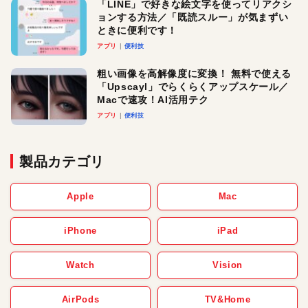
「LINE」で好きな絵文字を使ってリアクシ
ョンする方法／「既読スルー」が気まずい
ときに便利です！
アプリ
便利技
粗い画像を高解像度に変換！ 無料で使える
「Upscayl」でらくらくアップスケール／
Macで速攻！AI活用テク
アプリ
便利技
製品カテゴリ
Apple
Mac
iPhone
iPad
Watch
Vision
AirPods
TV&Home