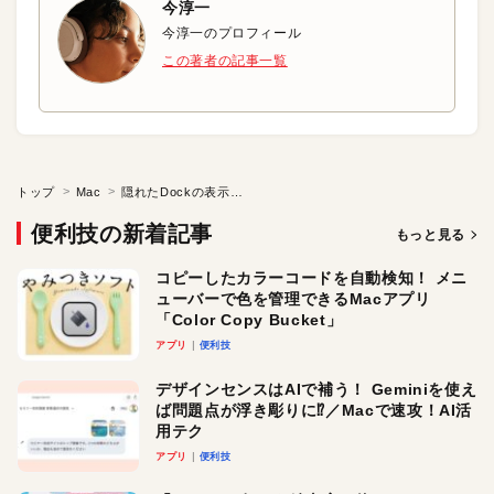
今淳一
今淳一のプロフィール
この著者の記事一覧
トップ
Mac
隠れたDockの表示速度を高速化する
便利技の新着記事
もっと見る
コピーしたカラーコードを自動検知！ メニ
ューバーで色を管理できるMacアプリ
「Color Copy Bucket」
アプリ
便利技
デザインセンスはAIで補う！ Geminiを使え
ば問題点が浮き彫りに⁉︎／Macで速攻！AI活
用テク
アプリ
便利技