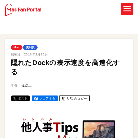
Mac
便利技
掲載日：
2016年2月25日
隠れたDockの表示速度を高速化す
る
著者：
今淳一
ポスト
シェアする
URLのコピー