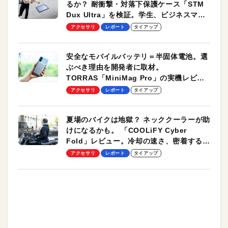
るか？ 耐衝撃・対落下保護ケース「STM
Dux Ultra」を検証。学生、ビジネスマン
のモバイルユースに最適！
アクセサリ
レポート
タイアップ
安全なモバイルバッテリ＝半固体電池。選
ぶべき理由を開発者に取材。
TORRAS「MiniMag Pro」の実機レビュ
ーも
アクセサリ
レポート
タイアップ
夏場のバイクは地獄？ ネッククーラーが助
けになるかも。 「COOLiFY Cyber
Fold」レビュー。冷却の速さ、密着する冷
却プレート、シンプルな操作性がグッド！
アクセサリ
レポート
タイアップ