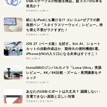
USB-Cケーブルの性能を検証。超コスパの1本を
発見か？
アクセサリ
レポート
紙にもiPadにも書ける!? エレコム×ゼブラの新
発想ペン「スタイラスツーウェイ」レビュー。持
ち替え不要がラクすぎた！
アクセサリ
レポート
iOS 27（ベータ版）を試す。Siri AI、ショート
カットの自動作成ほか、期待大の便利機能5選。
iPhoneがAIの入り口になる未来はすぐそこ！
OS
レポート
Insta360のジンバルカメラ「Luna Ultra」実践
レビュー。4K／8K比較・ズーム・夜間撮影をチ
ェック
アクセサリ
レポート
あなたのUSB-Cポートは大丈夫？ 認識しない・
充電できない原因と正しい対策
アクセサリ
テクノロジー