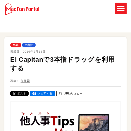
Mac
便利技
掲載日：
2016年2月18日
El Capitanで3本指ドラッグを利用
する
著者：
矢橋司
ポスト
シェアする
URLのコピー