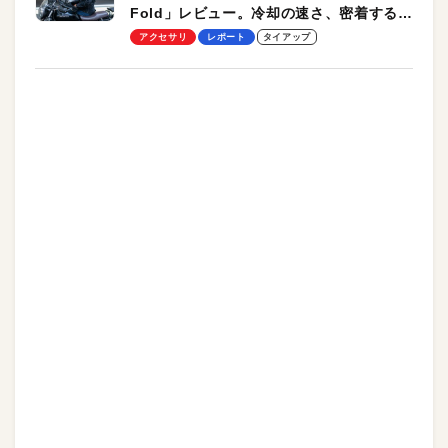
Fold」レビュー。冷却の速さ、密着する冷
却プレート、シンプルな操作性がグッド！
アクセサリ
レポート
タイアップ