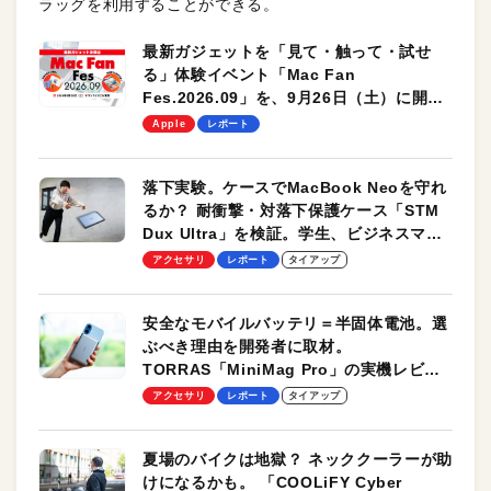
ラッグを利用することができる。
最新ガジェットを「見て・触って・試せ
る」体験イベント「Mac Fan
Fes.2026.09」を、9月26日（土）に開催
します！
Apple
レポート
落下実験。ケースでMacBook Neoを守れ
るか？ 耐衝撃・対落下保護ケース「STM
Dux Ultra」を検証。学生、ビジネスマン
のモバイルユースに最適！
アクセサリ
レポート
タイアップ
安全なモバイルバッテリ＝半固体電池。選
ぶべき理由を開発者に取材。
TORRAS「MiniMag Pro」の実機レビュ
ーも
アクセサリ
レポート
タイアップ
夏場のバイクは地獄？ ネッククーラーが助
けになるかも。 「COOLiFY Cyber