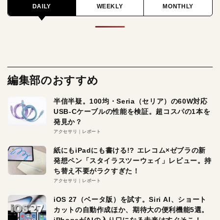
DAILY
WEEKLY
MONTHLY
編集部のおすすめ
半信半疑。100均・Seria（セリア）の60W対応
USB-Cケーブルの性能を検証。超コスパの1本を
発見か？
アクセサリ
レポート
紙にもiPadにも書ける!? エレコム×ゼブラの新
発想ペン「スタイラスツーウェイ」レビュー。持
ち替え不要がラクすぎた！
アクセサリ
レポート
iOS 27（ベータ版）を試す。Siri AI、ショート
カットの自動作成ほか、期待大の便利機能5選。