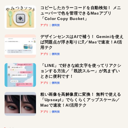
コピーしたカラーコードを自動検知！ メニ
ューバーで色を管理できるMacアプリ
「Color Copy Bucket」
アプリ
便利技
デザインセンスはAIで補う！ Geminiを使え
ば問題点が浮き彫りに⁉︎／Macで速攻！AI活
用テク
アプリ
便利技
「LINE」で好きな絵文字を使ってリアクシ
ョンする方法／「既読スルー」が気まずい
ときに便利です！
アプリ
便利技
粗い画像を高解像度に変換！ 無料で使える
「Upscayl」でらくらくアップスケール／
Macで速攻！AI活用テク
アプリ
便利技