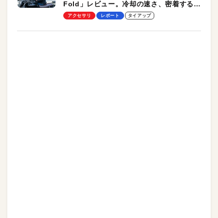
Fold」レビュー。冷却の速さ、密着する冷
却プレート、シンプルな操作性がグッド！
アクセサリ
レポート
タイアップ