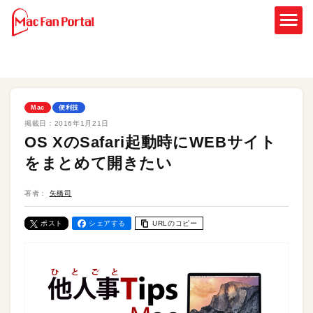
Mac
便利技
掲載日：
2016年1月21日
OS XのSafari起動時にWEBサイト
をまとめて開きたい
著者：
矢橋司
ポスト
シェアする
URLのコピー