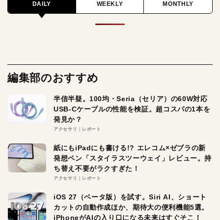
DAILY
WEEKLY
MONTHLY
編集部のおすすめ
半信半疑。100均・Seria（セリア）の60W対応
USB-Cケーブルの性能を検証。超コスパの1本を
発見か？
アクセサリ
レポート
紙にもiPadにも書ける!? エレコム×ゼブラの新
発想ペン「スタイラスツーウェイ」レビュー。持
ち替え不要がラクすぎた！
アクセサリ
レポート
iOS 27（ベータ版）を試す。Siri AI、ショート
カットの自動作成ほか、期待大の便利機能5選。
iPhoneがAIの入り口になる未来はすぐそこ！