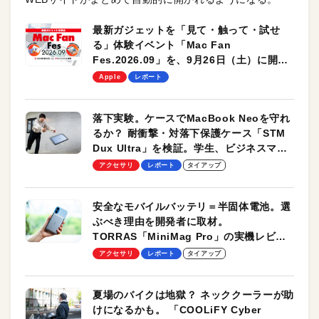
最新ガジェットを「見て・触って・試せ
る」体験イベント「Mac Fan
Fes.2026.09」を、9月26日（土）に開催
します！
Apple
レポート
落下実験。ケースでMacBook Neoを守れ
るか？ 耐衝撃・対落下保護ケース「STM
Dux Ultra」を検証。学生、ビジネスマン
のモバイルユースに最適！
アクセサリ
レポート
タイアップ
安全なモバイルバッテリ＝半固体電池。選
ぶべき理由を開発者に取材。
TORRAS「MiniMag Pro」の実機レビュ
ーも
アクセサリ
レポート
タイアップ
夏場のバイクは地獄？ ネッククーラーが助
けになるかも。 「COOLiFY Cyber