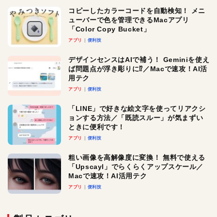
コピーしたカラーコードを自動検知！ メニ
ューバーで色を管理できるMacアプリ
「Color Copy Bucket」
アプリ
便利技
デザインセンスはAIで補う！ Geminiを使え
ば問題点が浮き彫りに⁉︎／Macで速攻！AI活
用テク
アプリ
便利技
「LINE」で好きな絵文字を使ってリアクシ
ョンする方法／「既読スルー」が気まずい
ときに便利です！
アプリ
便利技
粗い画像を高解像度に変換！ 無料で使える
「Upscayl」でらくらくアップスケール／
Macで速攻！AI活用テク
アプリ
便利技