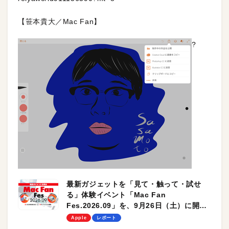
【笹本貴大／Mac Fan】
?
最新ガジェットを「見て・触って・試せ
る」体験イベント「Mac Fan
Fes.2026.09」を、9月26日（土）に開催
します！
Apple
レポート