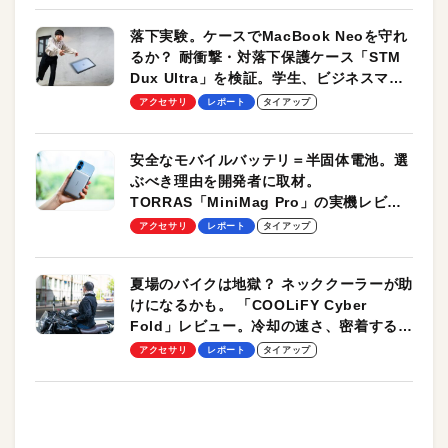
落下実験。ケースでMacBook Neoを守れ
るか？ 耐衝撃・対落下保護ケース「STM
Dux Ultra」を検証。学生、ビジネスマン
のモバイルユースに最適！
アクセサリ
レポート
タイアップ
安全なモバイルバッテリ＝半固体電池。選
ぶべき理由を開発者に取材。
TORRAS「MiniMag Pro」の実機レビュ
ーも
アクセサリ
レポート
タイアップ
夏場のバイクは地獄？ ネッククーラーが助
けになるかも。 「COOLiFY Cyber
Fold」レビュー。冷却の速さ、密着する冷
却プレート、シンプルな操作性がグッド！
アクセサリ
レポート
タイアップ