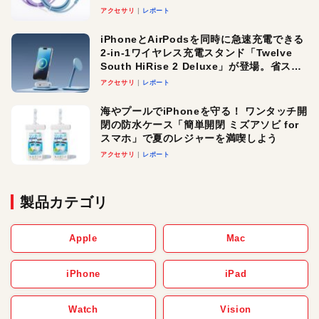
アクセサリ
レポート
iPhoneとAirPodsを同時に急速充電できる
2-in-1ワイヤレス充電スタンド「Twelve
South HiRise 2 Deluxe」が登場。省スペ
ースでおしゃれに充電したい人にオスス
アクセサリ
レポート
メ！
海やプールでiPhoneを守る！ ワンタッチ開
閉の防水ケース「簡単開閉 ミズアソビ for
スマホ」で夏のレジャーを満喫しよう
アクセサリ
レポート
製品カテゴリ
Apple
Mac
iPhone
iPad
Watch
Vision