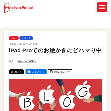
iPad
レポート
掲載日：
2016年1月15日
iPad Proでのお絵かきにどハマり中
著者：
Mac Fan編集部
ポスト
シェアする
URLのコピー