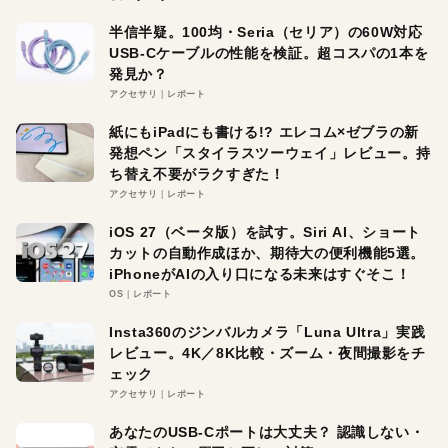
半信半疑。100均・Seria（セリア）の60W対応
USB-Cケーブルの性能を検証。超コスパの1本を
発見か？
アクセサリ
レポート
紙にもiPadにも書ける!? エレコム×ゼブラの新
発想ペン「スタイラスツーウェイ」レビュー。持
ち替え不要がラクすぎた！
アクセサリ
レポート
iOS 27（ベータ版）を試す。Siri AI、ショート
カットの自動作成ほか、期待大の便利機能5選。
iPhoneがAIの入り口になる未来はすぐそこ！
OS
レポート
Insta360のジンバルカメラ「Luna Ultra」実践
レビュー。4K／8K比較・ズーム・夜間撮影をチ
ェック
アクセサリ
レポート
あなたのUSB-Cポートは大丈夫？ 認識しない・