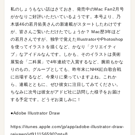
私のしょうもない話はさておき、発売中のMac Fan2月号
がかなりご好評いただいているようです。本号より、乃
木坂46の若月佑美さんの新連載がスタートしたわけです
が、皆さんご覧いただけたでしょうか？ Mac歴3年ほど
の若月さんですが、独学で覚えたIllustratorやPhotoshop
を使ってイラストを描くなど、かなり「クリエイティ
ブ」なアイドルなんです。しかも、そのイラストは美術
展覧会「二科展」で4年連続で入賞するなど、腕前もかな
りのもの。グループとしても、昨年末にNHK紅白歌合戦
に出場するなど、今乗りに乗っていますよね。これか
ら、連載とともに、ぜひ彼女に注目してみてください。
ちなみに次号は彼女がアドビ社に訪問した様子をお届け
する予定です。どうぞお楽しみに！
●Adobe Illustrator Draw
https://itunes.apple.com/jp/app/adobe-illustrator-draw-
reiyawo/id911156590?mt=8