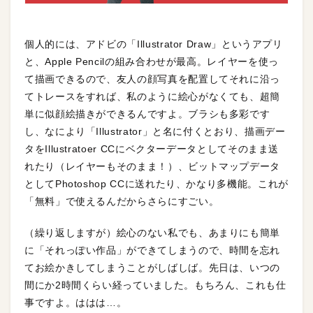
個人的には、アドビの「Illustrator Draw」というアプリ
と、Apple Pencilの組み合わせが最高。レイヤーを使っ
て描画できるので、友人の顔写真を配置してそれに沿っ
てトレースをすれば、私のように絵心がなくても、超簡
単に似顔絵描きができるんですよ。ブラシも多彩です
し、なにより「Illustrator」と名に付くとおり、描画デー
タをIllustratoer CCにベクターデータとしてそのまま送
れたり（レイヤーもそのまま！）、ビットマップデータ
としてPhotoshop CCに送れたり、かなり多機能。これが
「無料」で使えるんだからさらにすごい。
（繰り返しますが）絵心のない私でも、あまりにも簡単
に「それっぽい作品」ができてしまうので、時間を忘れ
てお絵かきしてしまうことがしばしば。先日は、いつの
間にか2時間くらい経っていました。もちろん、これも仕
事ですよ。ははは…。