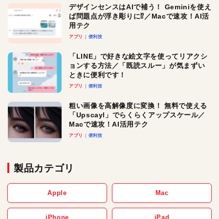
デザインセンスはAIで補う！ Geminiを使え
ば問題点が浮き彫りに⁉︎／Macで速攻！AI活
用テク
アプリ
便利技
「LINE」で好きな絵文字を使ってリアクシ
ョンする方法／「既読スルー」が気まずい
ときに便利です！
アプリ
便利技
粗い画像を高解像度に変換！ 無料で使える
「Upscayl」でらくらくアップスケール／
Macで速攻！AI活用テク
アプリ
便利技
製品カテゴリ
Apple
Mac
iPhone
iPad