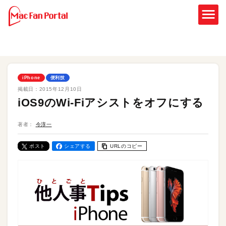
iPhone
便利技
掲載日：
2015年12月10日
iOS9のWi-Fiアシストをオフにする
著者：
今淳一
ポスト
シェアする
URLのコピー