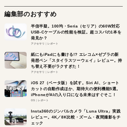
編集部のおすすめ
半信半疑。100均・Seria（セリア）の60W対応
USB-Cケーブルの性能を検証。超コスパの1本を
発見か？
アクセサリ
レポート
紙にもiPadにも書ける!? エレコム×ゼブラの新
発想ペン「スタイラスツーウェイ」レビュー。持
ち替え不要がラクすぎた！
アクセサリ
レポート
iOS 27（ベータ版）を試す。Siri AI、ショート
カットの自動作成ほか、期待大の便利機能5選。
iPhoneがAIの入り口になる未来はすぐそこ！
OS
レポート
Insta360のジンバルカメラ「Luna Ultra」実践
レビュー。4K／8K比較・ズーム・夜間撮影をチ
ェック