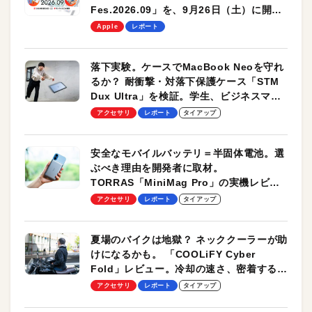
Fes.2026.09」を、9月26日（土）に開催
します！
Apple
レポート
落下実験。ケースでMacBook Neoを守れ
るか？ 耐衝撃・対落下保護ケース「STM
Dux Ultra」を検証。学生、ビジネスマン
のモバイルユースに最適！
アクセサリ
レポート
タイアップ
安全なモバイルバッテリ＝半固体電池。選
ぶべき理由を開発者に取材。
TORRAS「MiniMag Pro」の実機レビュ
ーも
アクセサリ
レポート
タイアップ
夏場のバイクは地獄？ ネッククーラーが助
けになるかも。 「COOLiFY Cyber
Fold」レビュー。冷却の速さ、密着する冷
却プレート、シンプルな操作性がグッド！
アクセサリ
レポート
タイアップ