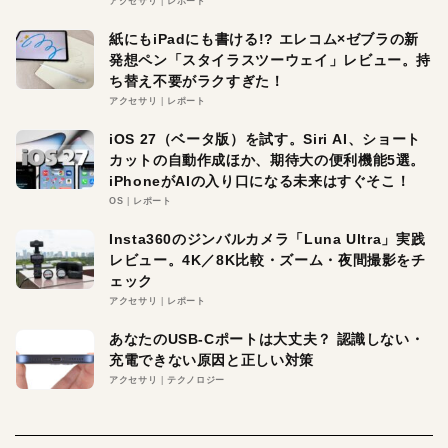
アクセサリ
レポート
紙にもiPadにも書ける!? エレコム×ゼブラの新
発想ペン「スタイラスツーウェイ」レビュー。持
ち替え不要がラクすぎた！
アクセサリ
レポート
iOS 27（ベータ版）を試す。Siri AI、ショート
カットの自動作成ほか、期待大の便利機能5選。
iPhoneがAIの入り口になる未来はすぐそこ！
OS
レポート
Insta360のジンバルカメラ「Luna Ultra」実践
レビュー。4K／8K比較・ズーム・夜間撮影をチ
ェック
アクセサリ
レポート
あなたのUSB-Cポートは大丈夫？ 認識しない・
充電できない原因と正しい対策
アクセサリ
テクノロジー