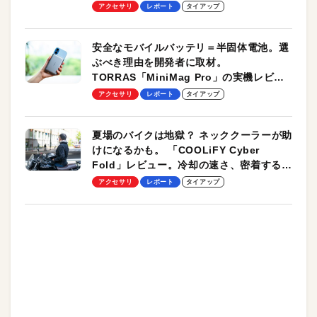
のモバイルユースに最適！
アクセサリ
レポート
タイアップ
安全なモバイルバッテリ＝半固体電池。選
ぶべき理由を開発者に取材。
TORRAS「MiniMag Pro」の実機レビュ
ーも
アクセサリ
レポート
タイアップ
夏場のバイクは地獄？ ネッククーラーが助
けになるかも。 「COOLiFY Cyber
Fold」レビュー。冷却の速さ、密着する冷
却プレート、シンプルな操作性がグッド！
アクセサリ
レポート
タイアップ