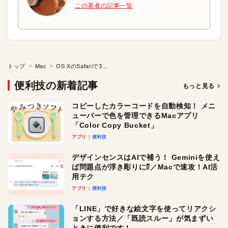
この著者の記事一覧
トップ
Mac
OS XのSafariで3本指タップを使いこなす
便利技の新着記事
もっと見る
コピーしたカラーコードを自動検知！ メニ
ューバーで色を管理できるMacアプリ
「Color Copy Bucket」
アプリ
便利技
デザインセンスはAIで補う！ Geminiを使え
ば問題点が浮き彫りに⁉︎／Macで速攻！AI活
用テク
アプリ
便利技
「LINE」で好きな絵文字を使ってリアクシ
ョンする方法／「既読スルー」が気まずい