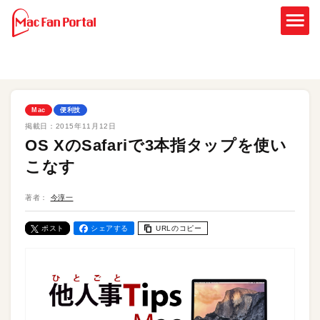
Mac
便利技
掲載日：
2015年11月12日
OS XのSafariで3本指タップを使い
こなす
著者：
今淳一
ポスト
シェアする
URLのコピー