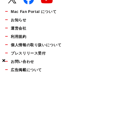
Mac Fan Portal について
お知らせ
運営会社
利用規約
個人情報の取り扱いについて
プレスリリース受付
×
×
×
お問い合わせ
広告掲載について
マイナビBOOKS
Mac Fan Portalの人気記事ランキングやおすすめ記事、編集部
員によるコラムなどをまとめたメールマガジンを毎週金曜日に
配信します。お気軽にご登録ください。
Mac Fan メールマガジン