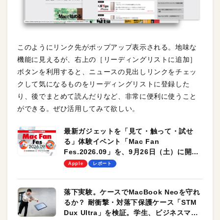
このようにリンク先がポップアップ表示される。地味な
機能に見えるが、右上の［リーディングリストに追加］
ボタンを利用すると、ニュースの見出しリンクをチェッ
クして気になるものをリーディングリストに登録した
り、後でまとめて読んだりなど、非常に便利に使うこと
ができる。ぜひ活用してみて欲しい。
最新ガジェットを「見て・触って・試せ
る」体験イベント「Mac Fan
Fes.2026.09」を、9月26日（土）に開催
します！
Apple
レポート
落下実験。ケースでMacBook Neoを守れ
るか？ 耐衝撃・対落下保護ケース「STM
Dux Ultra」を検証。学生、ビジネスマン