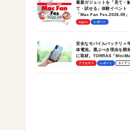
最新ガジェットを「見て・
て・試せる」体験イベント
「Mac Fan Fes.2026.09」
を、9月26日（土）に開催
Apple
レポート
す！
安全なモバイルバッテリ＝
体電池。選ぶべき理由を開
に取材。TORRAS「MiniM
Pro」の実機レビューも
アクセサリ
レポート
タイア