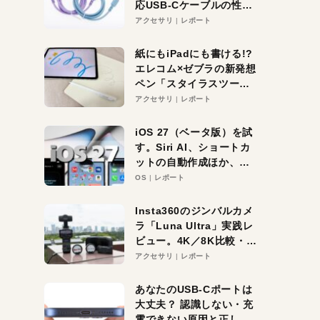
応USB-Cケーブルの性能
を検証。超コスパの1本を
アクセサリ
レポート
発見か？
紙にもiPadにも書ける!?
エレコム×ゼブラの新発想
ペン「スタイラスツーウ
ェイ」レビュー。持ち替
アクセサリ
レポート
え不要がラクすぎた！
iOS 27（ベータ版）を試
す。Siri AI、ショートカ
ットの自動作成ほか、期
待大の便利機能5選。
OS
レポート
iPhoneがAIの入り口にな
る未来はすぐそこ！
Insta360のジンバルカメ
ラ「Luna Ultra」実践レ
ビュー。4K／8K比較・ズ
ーム・夜間撮影をチェッ
アクセサリ
レポート
ク
あなたのUSB-Cポートは
大丈夫？ 認識しない・充
電できない原因と正しい