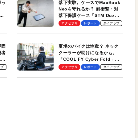
触っ
落下実験。ケースでMacBook
Neoを守れるか？ 耐衝撃・対
落下保護ケース「STM Dux
しま
Ultra」を検証。学生、ビジネ
アクセサリ
レポート
タイアップ
スマンのモバイルユースに最
適！
半固
夏場のバイクは地獄？ ネック
発者
クーラーが助けになるかも。
ag
「COOLiFY Cyber Fold」レ
ビュー。冷却の速さ、密着する
ップ
アクセサリ
レポート
タイアップ
冷却プレート、シンプルな操作
性がグッド！