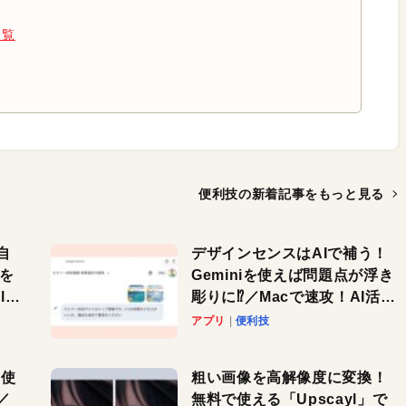
一覧
便利技の新着記事を
もっと見る
自
デザインセンスはAIで補う！
色を
Geminiを使えば問題点が浮き
or
彫りに⁉︎／Macで速攻！AI活用
テク
アプリ
便利技
を使
粗い画像を高解像度に変換！
／
無料で使える「Upscayl」で