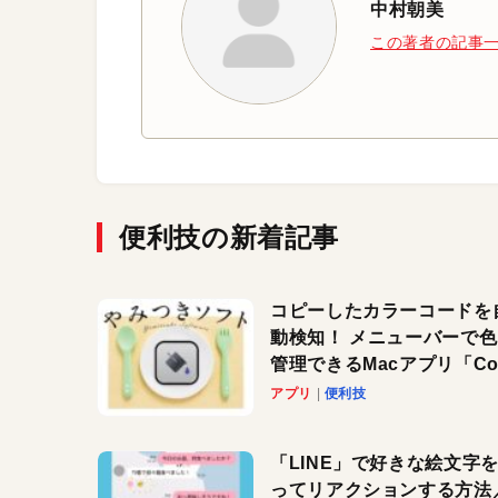
中村朝美
この著者の記事
便利技の新着記事
コピーしたカラーコードを
動検知！ メニューバーで
管理できるMacアプリ「Col
Copy Bucket」
アプリ
便利技
「LINE」で好きな絵文字
ってリアクションする方法