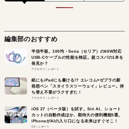
編集部のおすすめ
半信半疑。100均・Seria（セリア）の60W対応
USB-Cケーブルの性能を検証。超コスパの1本を
発見か？
アクセサリ
レポート
紙にもiPadにも書ける!? エレコム×ゼブラの新
発想ペン「スタイラスツーウェイ」レビュー。持
ち替え不要がラクすぎた！
アクセサリ
レポート
iOS 27（ベータ版）を試す。Siri AI、ショート
カットの自動作成ほか、期待大の便利機能5選。
iPhoneがAIの入り口になる未来はすぐそこ！
OS
レポート