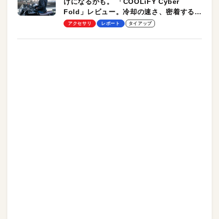
けになるかも。 「COOLiFY Cyber
Fold」レビュー。冷却の速さ、密着する冷
却プレート、シンプルな操作性がグッド！
アクセサリ
レポート
タイアップ