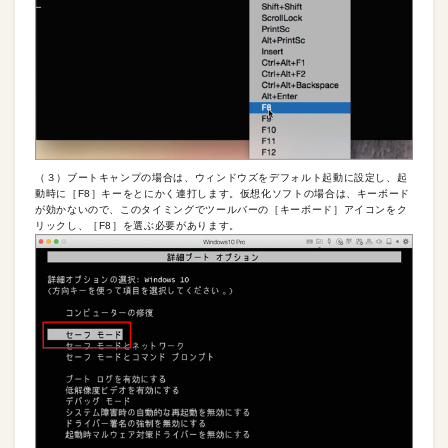
（３）ブートキャンプの場合は、ウィンドウズをデフォルト起動に設定し、起
動時に［F8］キーをとにかく連打します。仮想化ソフトの場合は、キーボード
が効かないので、このタイミングでツールバーの［キーボード］アイコンをク
リックし、［F8］を選ぶ必要があります。