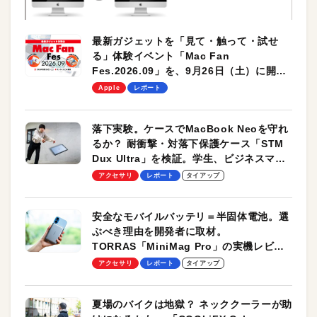
最新ガジェットを「見て・触って・試せ
る」体験イベント「Mac Fan
Fes.2026.09」を、9月26日（土）に開催
します！
Apple
レポート
落下実験。ケースでMacBook Neoを守れ
るか？ 耐衝撃・対落下保護ケース「STM
Dux Ultra」を検証。学生、ビジネスマン
のモバイルユースに最適！
アクセサリ
レポート
タイアップ
安全なモバイルバッテリ＝半固体電池。選
ぶべき理由を開発者に取材。
TORRAS「MiniMag Pro」の実機レビュ
ーも
アクセサリ
レポート
タイアップ
夏場のバイクは地獄？ ネッククーラーが助