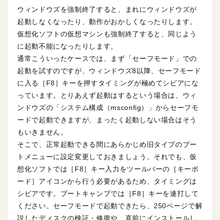
ウィンドウズを強制終了すると、まれにウィンドウズが
起動しなくなったり、動作がおかしくなったりします。
仮想化ソフトの仮想マシンも強制終了すると、同じよう
に起動不能になったりします。
通常こういったケースでは、まず「セーフモード」での
起動を試すのですが、ウィンドウズ8以降、セーフモード
に入る［F8］キーを押すタイミングが極めてシビアにな
っています。とりあえず起動はするという場合は、ウィ
ンドウズの「システム構成（msconfig）」からセーフモ
ードで起動できますが、まったく起動しない場合はそう
もいきません。
そこで、正常起動できる間にあらかじめ旧タイプのブー
トメニューに設定変更しておきましょう。それでも、仮
想化ソフトでは［F8］キー入力をツールバーの［キーボ
ード］アイコンから行う必要があるため、タイミングは
シビアです。ブートキャンプでは［F8］キーを連打して
ください。セーフモードで起動できたら、250ページで解
説したディスクの検証・修復や、直前にインストールし