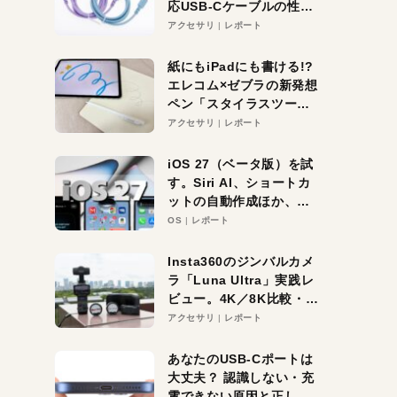
応USB-Cケーブルの性能
を検証。超コスパの1本を
アクセサリ
レポート
発見か？
紙にもiPadにも書ける!?
エレコム×ゼブラの新発想
ペン「スタイラスツーウ
ェイ」レビュー。持ち替
アクセサリ
レポート
え不要がラクすぎた！
iOS 27（ベータ版）を試
す。Siri AI、ショートカ
ットの自動作成ほか、期
待大の便利機能5選。
OS
レポート
iPhoneがAIの入り口にな
る未来はすぐそこ！
Insta360のジンバルカメ
ラ「Luna Ultra」実践レ
ビュー。4K／8K比較・ズ
ーム・夜間撮影をチェッ
アクセサリ
レポート
ク
あなたのUSB-Cポートは
大丈夫？ 認識しない・充
電できない原因と正しい