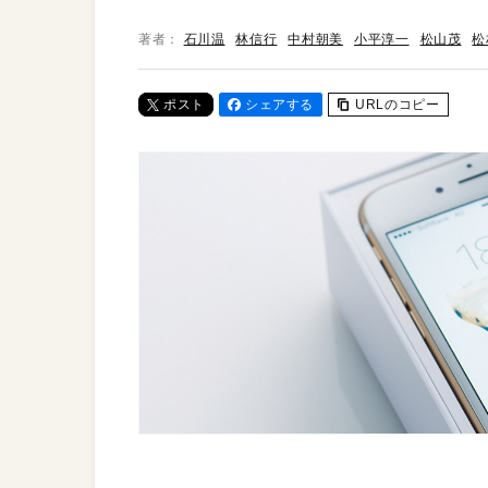
著者：
石川温
林信行
中村朝美
小平淳一
松山茂
松
ポスト
シェアする
URLのコピー