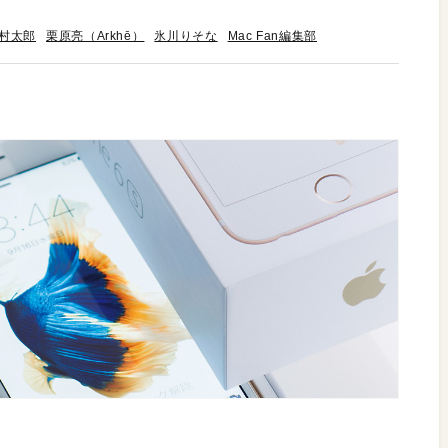
村太郎
栗原亮（Arkhē）
氷川りそな
Mac Fan編集部