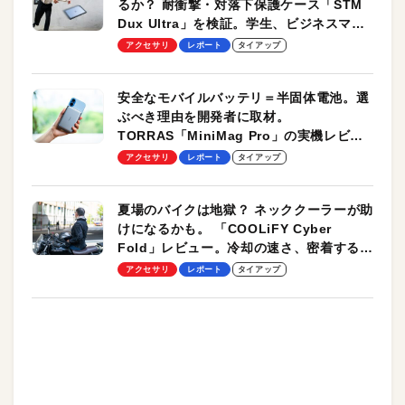
るか？ 耐衝撃・対落下保護ケース「STM
Dux Ultra」を検証。学生、ビジネスマン
のモバイルユースに最適！
アクセサリ
レポート
タイアップ
安全なモバイルバッテリ＝半固体電池。選
ぶべき理由を開発者に取材。
TORRAS「MiniMag Pro」の実機レビュ
ーも
アクセサリ
レポート
タイアップ
夏場のバイクは地獄？ ネッククーラーが助
けになるかも。 「COOLiFY Cyber
Fold」レビュー。冷却の速さ、密着する冷
却プレート、シンプルな操作性がグッド！
アクセサリ
レポート
タイアップ