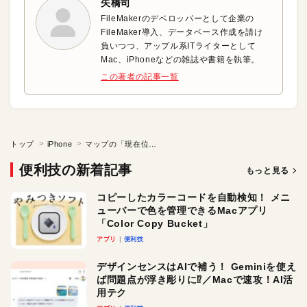
矢橋司
FileMakerのデベロッパーとして企業の
FileMaker導入、データベース作成を請け
負いつつ、アップル系ITライターとして
Mac、iPhoneなどの雑誌や書籍を執筆。
この著者の記事一覧
トップ
iPhone
マップの「現在位置表示」「ヘッドアップ」「ノースアップ」を切り替える
便利技の新着記事
もっと見る
コピーしたカラーコードを自動検知！ メニ
ューバーで色を管理できるMacアプリ
「Color Copy Bucket」
アプリ
便利技
デザインセンスはAIで補う！ Geminiを使え
ば問題点が浮き彫りに⁉︎／Macで速攻！AI活
用テク