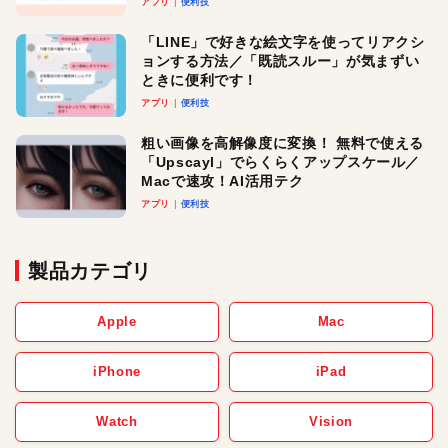
アプリ
便利技
「LINE」で好きな絵文字を使ってリアクシ
ョンする方法／「既読スルー」が気まずい
ときに便利です！
アプリ
便利技
粗い画像を高解像度に変換！ 無料で使える
「Upscayl」でらくらくアップスケール／
Macで速攻！AI活用テク
アプリ
便利技
製品カテゴリ
Apple
Mac
iPhone
iPad
Watch
Vision