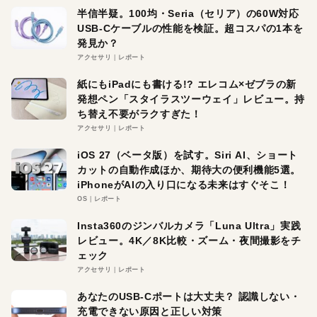
半信半疑。100均・Seria（セリア）の60W対応
USB-Cケーブルの性能を検証。超コスパの1本を
発見か？
アクセサリ
レポート
紙にもiPadにも書ける!? エレコム×ゼブラの新
発想ペン「スタイラスツーウェイ」レビュー。持
ち替え不要がラクすぎた！
アクセサリ
レポート
iOS 27（ベータ版）を試す。Siri AI、ショート
カットの自動作成ほか、期待大の便利機能5選。
iPhoneがAIの入り口になる未来はすぐそこ！
OS
レポート
Insta360のジンバルカメラ「Luna Ultra」実践
レビュー。4K／8K比較・ズーム・夜間撮影をチ
ェック
アクセサリ
レポート
あなたのUSB-Cポートは大丈夫？ 認識しない・
充電できない原因と正しい対策