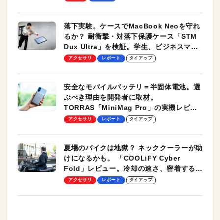
落下実験。ケースでMacBook Neoを守れ
るか？ 耐衝撃・対落下保護ケース「STM
Dux Ultra」を検証。学生、ビジネスマン
のモバイルユースに最適！
アクセサリ
レポート
タイアップ
安全なモバイルバッテリ＝半固体電池。選
ぶべき理由を開発者に取材。
TORRAS「MiniMag Pro」の実機レビュ
ーも
アクセサリ
レポート
タイアップ
夏場のバイクは地獄？ ネッククーラーが助
けになるかも。 「COOLiFY Cyber
Fold」レビュー。冷却の速さ、密着する冷
却プレート、シンプルな操作性がグッド！
アクセサリ
レポート
タイアップ