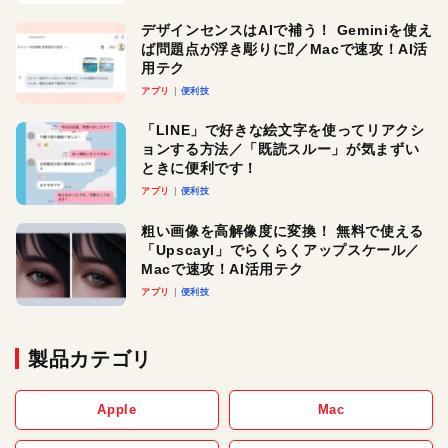
デザインセンスはAIで補う！ Geminiを使え
ば問題点が浮き彫りに⁉︎／Macで速攻！AI活
用テク
アプリ
便利技
「LINE」で好きな絵文字を使ってリアクシ
ョンする方法／「既読スルー」が気まずい
ときに便利です！
アプリ
便利技
粗い画像を高解像度に変換！ 無料で使える
「Upscayl」でらくらくアップスケール／
Macで速攻！AI活用テク
アプリ
便利技
製品カテゴリ
Apple
Mac