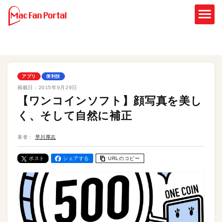
アプリ
便利技
掲載日：
2015年9月29日
【ワンコインソフト】顔写真を美し
く、そして自然に補正
著者：
早川厚志
ポスト
シェアする
URLのコピー