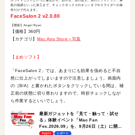
ホワイトニングといった修正から、顔やせ、目の拡大、頬のリフトアップ、鼻
筋の強調といった加工まで、チェックボックスのオン／オフやスライダーの操
作だけで行えます。
FaceSalon 2 v2.0.80
【開発】Angel Ryan
【価格】360円
【カテゴリ】
Mac App Store＞写真
【まめソフト】
「FaceSalon 2」では、あまりにも効果を強めると不自
然に仕上がってしまいますので注意しましょう。画面内
の［B/A］と書かれたボタンをクリックしている間は、補
正前の状態に切り替わりますので、時折チェックしなが
ら作業するといいでしょう。
最新ガジェットを「見て・触って・試せ
る」体験イベント「Mac Fan
Fes.2026.09」を、9月26日（土）に開催
します！
Apple
レポート