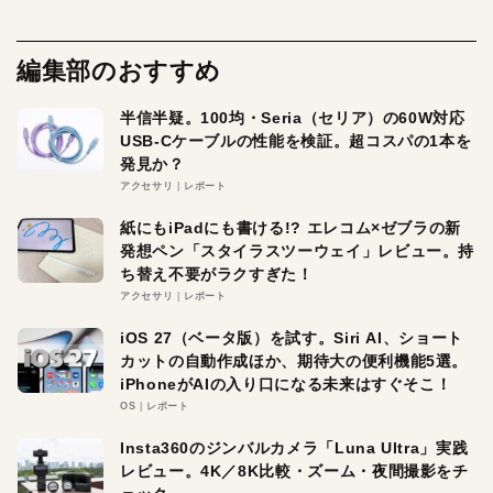
編集部のおすすめ
半信半疑。100均・Seria（セリア）の60W対応
USB-Cケーブルの性能を検証。超コスパの1本を
発見か？
アクセサリ
レポート
紙にもiPadにも書ける!? エレコム×ゼブラの新
発想ペン「スタイラスツーウェイ」レビュー。持
ち替え不要がラクすぎた！
アクセサリ
レポート
iOS 27（ベータ版）を試す。Siri AI、ショート
カットの自動作成ほか、期待大の便利機能5選。
iPhoneがAIの入り口になる未来はすぐそこ！
OS
レポート
Insta360のジンバルカメラ「Luna Ultra」実践
レビュー。4K／8K比較・ズーム・夜間撮影をチ