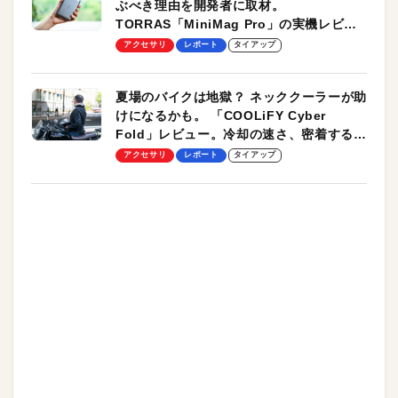
ぶべき理由を開発者に取材。
TORRAS「MiniMag Pro」の実機レビュ
ーも
アクセサリ
レポート
タイアップ
夏場のバイクは地獄？ ネッククーラーが助
けになるかも。 「COOLiFY Cyber
Fold」レビュー。冷却の速さ、密着する冷
却プレート、シンプルな操作性がグッド！
アクセサリ
レポート
タイアップ