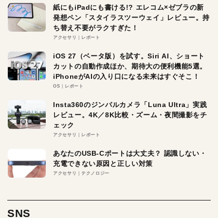
紙にもiPadにも書ける!? エレコム×ゼブラの新
発想ペン「スタイラスツーウェイ」レビュー。持
ち替え不要がラクすぎた！
アクセサリ
レポート
iOS 27（ベータ版）を試す。Siri AI、ショート
カットの自動作成ほか、期待大の便利機能5選。
iPhoneがAIの入り口になる未来はすぐそこ！
OS
レポート
Insta360のジンバルカメラ「Luna Ultra」実践
レビュー。4K／8K比較・ズーム・夜間撮影をチ
ェック
アクセサリ
レポート
あなたのUSB-Cポートは大丈夫？ 認識しない・
充電できない原因と正しい対策
アクセサリ
テクノロジー
SNS