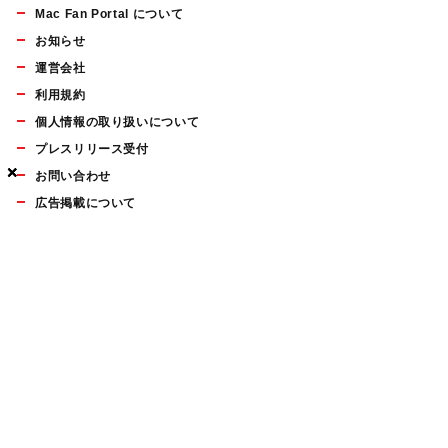
Mac Fan Portal について
お知らせ
運営会社
利用規約
個人情報の取り扱いについて
プレスリリース受付
×
×
×
お問い合わせ
広告掲載について
マイナビBOOKS
Mac Fan Portalの人気記事ランキングやおすすめ記事、編集部
員によるコラムなどをまとめたメールマガジンを毎週金曜日に
配信します。お気軽にご登録ください。
Mac Fan メールマガジン
無料登録はこちら