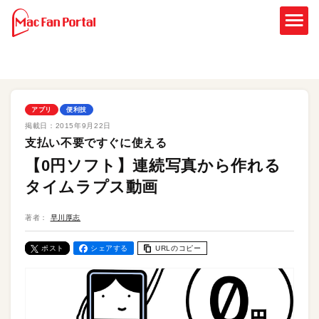
アプリ
便利技
掲載日：
2015年9月22日
支払い不要ですぐに使える
【0円ソフト】連続写真から作れる
タイムラプス動画
著者：
早川厚志
ポスト
シェアする
URLのコピー