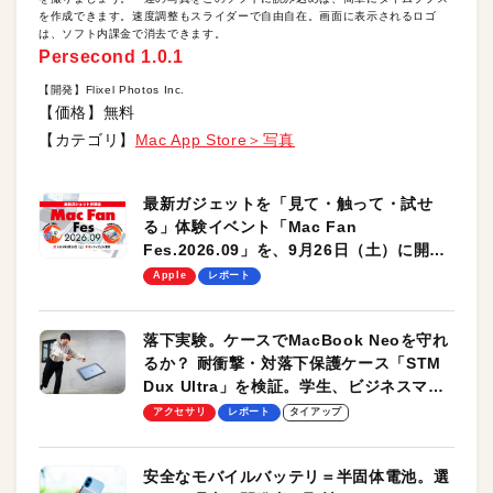
を作成できます。速度調整もスライダーで自由自在。画面に表示されるロゴ
は、ソフト内課金で消去できます。
Persecond 1.0.1
【開発】Flixel Photos Inc.
【価格】無料
【カテゴリ】
Mac App Store＞写真
最新ガジェットを「見て・触って・試せ
る」体験イベント「Mac Fan
Fes.2026.09」を、9月26日（土）に開催
します！
Apple
レポート
落下実験。ケースでMacBook Neoを守れ
るか？ 耐衝撃・対落下保護ケース「STM
Dux Ultra」を検証。学生、ビジネスマン
のモバイルユースに最適！
アクセサリ
レポート
タイアップ
安全なモバイルバッテリ＝半固体電池。選