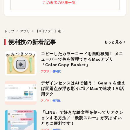
この著者の記事一覧
トップ
アプリ
【0円ソフト】連続写真から作れるタイムラプス動画
便利技の新着記事
もっと見る
コピーしたカラーコードを自動検知！ メニ
ューバーで色を管理できるMacアプリ
「Color Copy Bucket」
アプリ
便利技
デザインセンスはAIで補う！ Geminiを使え
ば問題点が浮き彫りに⁉︎／Macで速攻！AI活
用テク
アプリ
便利技
「LINE」で好きな絵文字を使ってリアクシ
ョンする方法／「既読スルー」が気まずい
ときに便利です！
アプリ
便利技