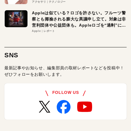
アクセサリ
テクノロジー
Appleは似ている？ロゴを許さない。フルーツ警
察とも揶揄される膨大な異議申し立て。対象は非
営利団体や公益団体も。Appleロゴを“過剰”に守
る理由とは
Apple
レポート
SNS
最新記事やお知らせ、編集部員の取材レポートなどを投稿中！
ぜひフォローをお願いします。
FOLLOW US