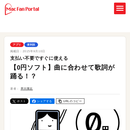
アプリ
便利技
掲載日：
2015年9月10日
支払い不要ですぐに使える
【0円ソフト】曲に合わせて歌詞が
踊る！？
著者：
早川厚志
ポスト
シェアする
URLのコピー