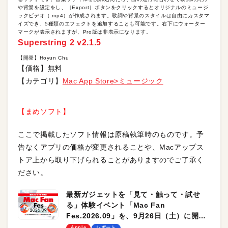
や背景を設定をし、［Export］ボタンをクリックするとオリジナルのミュージ
ックビデオ（.mp4）が作成されます。歌詞や背景のスタイルは自由にカスタマ
イズでき、5種類のエフェクトを追加することも可能です。右下にウォーター
マークが表示されますが、Pro版は非表示になります。
Superstring 2 v2.1.5
【開発】Hoyun Chu
【価格】無料
【カテゴリ】
Mac App Store>ミュージック
【まめソフト】
ここで掲載したソフト情報は原稿執筆時のものです。予
告なくアプリの価格が変更されることや、Macアップス
トア上から取り下げられることがありますのでご了承く
ださい。
最新ガジェットを「見て・触って・試せ
る」体験イベント「Mac Fan
Fes.2026.09」を、9月26日（土）に開催
します！
Apple
レポート