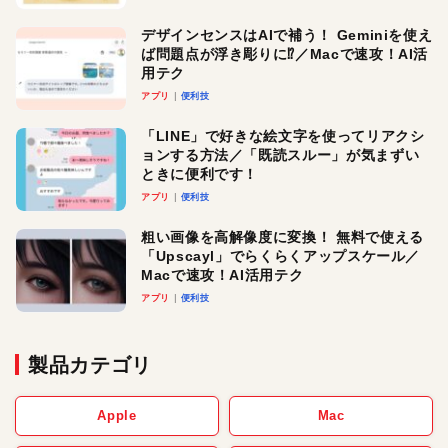
デザインセンスはAIで補う！ Geminiを使え
ば問題点が浮き彫りに⁉︎／Macで速攻！AI活
用テク
アプリ
便利技
「LINE」で好きな絵文字を使ってリアクシ
ョンする方法／「既読スルー」が気まずい
ときに便利です！
アプリ
便利技
粗い画像を高解像度に変換！ 無料で使える
「Upscayl」でらくらくアップスケール／
Macで速攻！AI活用テク
アプリ
便利技
製品カテゴリ
Apple
Mac