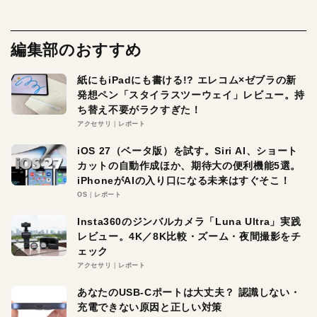
編集部のおすすめ
紙にもiPadにも書ける!? エレコム×ゼブラの新
発想ペン「スタイラスツーウェイ」レビュー。持
ち替え不要がラクすぎた！
アクセサリ
レポート
iOS 27（ベータ版）を試す。Siri AI、ショート
カットの自動作成ほか、期待大の便利機能5選。
iPhoneがAIの入り口になる未来はすぐそこ！
OS
レポート
Insta360のジンバルカメラ「Luna Ultra」実践
レビュー。4K／8K比較・ズーム・夜間撮影をチ
ェック
アクセサリ
レポート
あなたのUSB-Cポートは大丈夫？ 認識しない・
充電できない原因と正しい対策