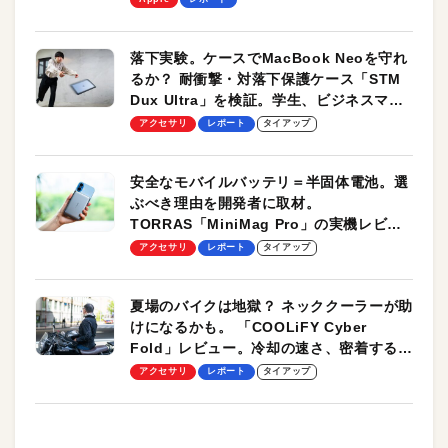
落下実験。ケースでMacBook Neoを守れ
るか？ 耐衝撃・対落下保護ケース「STM
Dux Ultra」を検証。学生、ビジネスマン
のモバイルユースに最適！
アクセサリ
レポート
タイアップ
安全なモバイルバッテリ＝半固体電池。選
ぶべき理由を開発者に取材。
TORRAS「MiniMag Pro」の実機レビュ
ーも
アクセサリ
レポート
タイアップ
夏場のバイクは地獄？ ネッククーラーが助
けになるかも。 「COOLiFY Cyber
Fold」レビュー。冷却の速さ、密着する冷
却プレート、シンプルな操作性がグッド！
アクセサリ
レポート
タイアップ