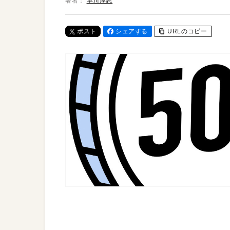
著者：
早川厚志
ポスト
シェアする
URLのコピー