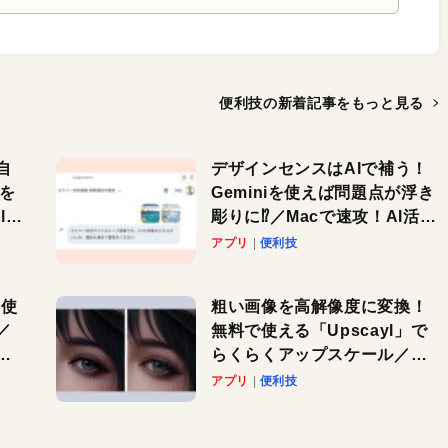
便利技の新着記事を
もっと見る
自
デザインセンスはAIで補う！
色を
Geminiを使えば問題点が浮き
or
彫りに⁉︎／Macで速攻！AI活用
テク
アプリ
便利技
を使
粗い画像を高解像度に変換！
／
無料で使える「Upscayl」で
と
らくらくアップスケール／
Macで速攻！AI活用テク
アプリ
便利技