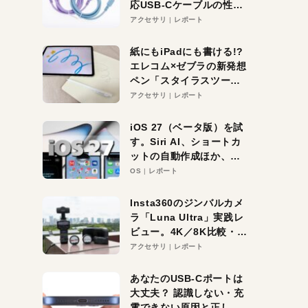
応USB-Cケーブルの性能
を検証。超コスパの1本を
アクセサリ
レポート
発見か？
紙にもiPadにも書ける!?
エレコム×ゼブラの新発想
ペン「スタイラスツーウ
ェイ」レビュー。持ち替
アクセサリ
レポート
え不要がラクすぎた！
iOS 27（ベータ版）を試
す。Siri AI、ショートカ
ットの自動作成ほか、期
待大の便利機能5選。
OS
レポート
iPhoneがAIの入り口にな
る未来はすぐそこ！
Insta360のジンバルカメ
ラ「Luna Ultra」実践レ
ビュー。4K／8K比較・ズ
ーム・夜間撮影をチェッ
アクセサリ
レポート
ク
あなたのUSB-Cポートは
大丈夫？ 認識しない・充
電できない原因と正しい