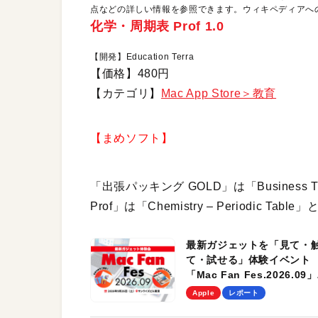
点などの詳しい情報を参照できます。ウィキペディアへ
化学・周期表 Prof 1.0
【開発】Education Terra
【価格】480円
【カテゴリ】
Mac App Store＞教育
【まめソフト】
「出張パッキング GOLD」は「Business T
Prof」は「Chemistry – Periodic
最新ガジェットを「見て・
て・試せる」体験イベント
「Mac Fan Fes.2026.09」
を、9月26日（土）に開催
Apple
レポート
す！