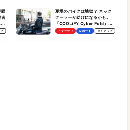
適！
半固
夏場のバイクは地獄？ ネック
発者
クーラーが助けになるかも。
ag
「COOLiFY Cyber Fold」レ
ビュー。冷却の速さ、密着する
ップ
アクセサリ
レポート
タイアップ
冷却プレート、シンプルな操作
性がグッド！