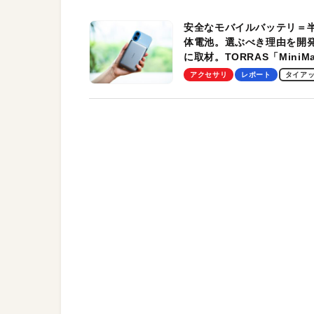
安全なモバイルバッテリ＝
体電池。選ぶべき理由を開
に取材。TORRAS「MiniM
Pro」の実機レビューも
アクセサリ
レポート
タイア