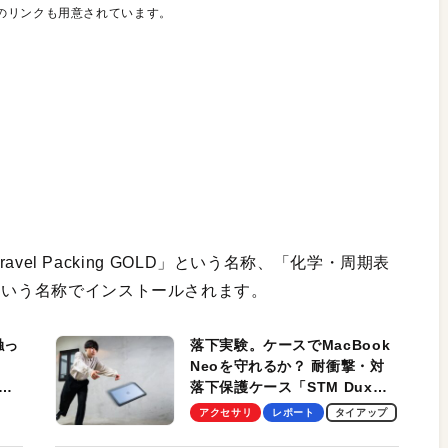
のリンクも用意されています。
ravel Packing GOLD」という名称、「化学・周期表
 Table」という名称でインストールされます。
触っ
落下実験。ケースでMacBook
Neoを守れるか？ 耐衝撃・対
落下保護ケース「STM Dux
しま
Ultra」を検証。学生、ビジネ
アクセサリ
レポート
タイアップ
スマンのモバイルユースに最