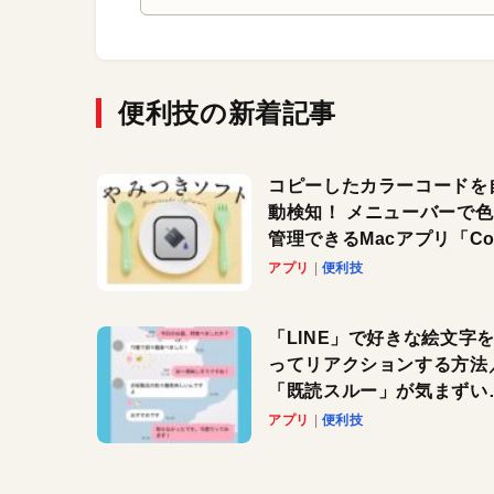
便利技の新着記事
コピーしたカラーコードを
動検知！ メニューバーで
管理できるMacアプリ「Col
Copy Bucket」
アプリ
便利技
「LINE」で好きな絵文字
ってリアクションする方法
「既読スルー」が気まずい
きに便利です！
アプリ
便利技