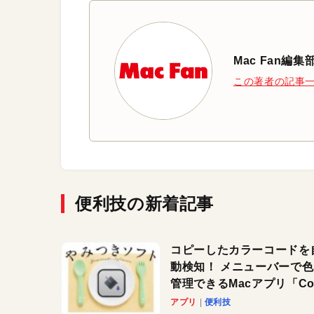
Mac Fan編集
この著者の記事
便利技の新着記事
コピーしたカラーコードを
動検知！ メニューバーで
管理できるMacアプリ「Col
Copy Bucket」
アプリ
便利技