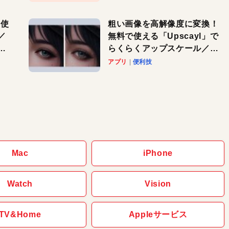
を使
粗い画像を高解像度に変換！
／
無料で使える「Upscayl」で
と
らくらくアップスケール／
Macで速攻！AI活用テク
アプリ
便利技
Mac
iPhone
Watch
Vision
TV&Home
Appleサービス