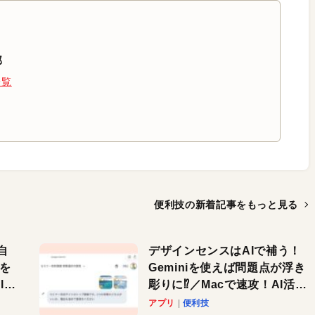
部
一覧
便利技の新着記事を
もっと見る
自
デザインセンスはAIで補う！
色を
Geminiを使えば問題点が浮き
or
彫りに⁉︎／Macで速攻！AI活用
テク
アプリ
便利技