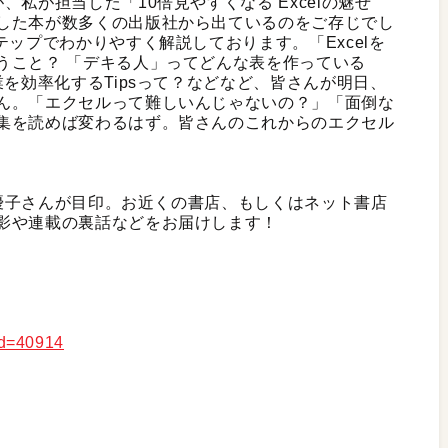
私が担当した「10倍見やすくなる Excelの魅せ
した本が数多くの出版社から出ているのをご存じでし
テップでわかりやすく解説しております。「Excelを
うこと？ 「デキる人」ってどんな表を作っている
業を効率化するTipsって？などなど、皆さんが明日、
ん。「エクセルって難しいんじゃないの？」「面倒な
集を読めば変わるはず。皆さんのこれからのエクセル
大島優子さんが目印。お近くの書店、もしくはネット書店
影や連載の裏話などをお届けします！
/id=40914