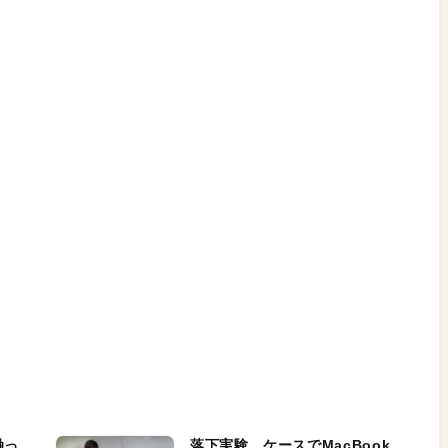
触っ
落下実験。ケースでMacBook