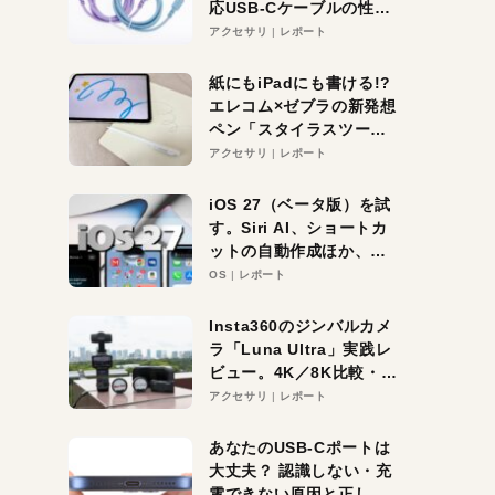
応USB-Cケーブルの性能
を検証。超コスパの1本を
アクセサリ
レポート
発見か？
紙にもiPadにも書ける!?
エレコム×ゼブラの新発想
ペン「スタイラスツーウ
ェイ」レビュー。持ち替
アクセサリ
レポート
え不要がラクすぎた！
iOS 27（ベータ版）を試
す。Siri AI、ショートカ
ットの自動作成ほか、期
待大の便利機能5選。
OS
レポート
iPhoneがAIの入り口にな
る未来はすぐそこ！
Insta360のジンバルカメ
ラ「Luna Ultra」実践レ
ビュー。4K／8K比較・ズ
ーム・夜間撮影をチェッ
アクセサリ
レポート
ク
あなたのUSB-Cポートは
大丈夫？ 認識しない・充
電できない原因と正しい