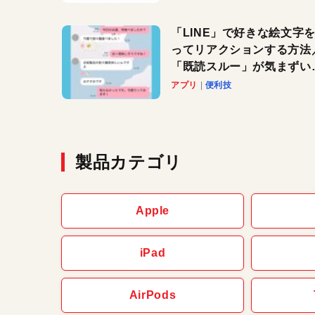
「LINE」で好きな絵文字
ってリアクションする方法
「既読スルー」が気まずい
きに便利です！
アプリ
便利技
製品カテゴリ
Apple
iPad
AirPods