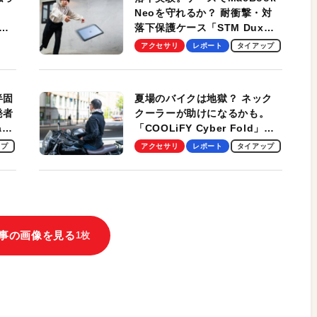
Neoを守れるか？ 耐衝撃・対
落下保護ケース「STM Dux
しま
Ultra」を検証。学生、ビジネ
アクセサリ
レポート
タイアップ
スマンのモバイルユースに最
適！
半固
夏場のバイクは地獄？ ネック
発者
クーラーが助けになるかも。
ag
「COOLiFY Cyber Fold」レ
ビュー。冷却の速さ、密着する
ップ
アクセサリ
レポート
タイアップ
冷却プレート、シンプルな操作
性がグッド！
事の画像を見る
1枚