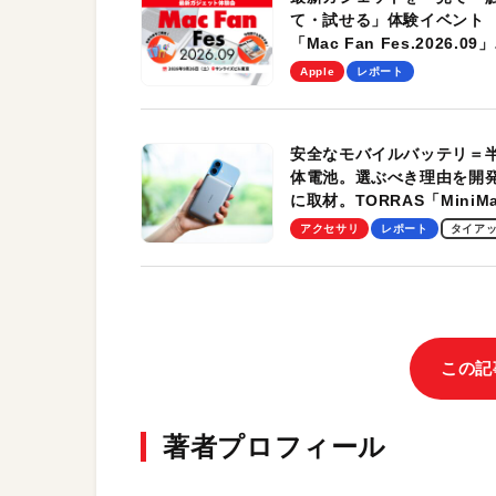
て・試せる」体験イベント
「Mac Fan Fes.2026.09」
を、9月26日（土）に開催
Apple
レポート
す！
安全なモバイルバッテリ＝
体電池。選ぶべき理由を開
に取材。TORRAS「MiniM
Pro」の実機レビューも
アクセサリ
レポート
タイア
この記
著者プロフィール