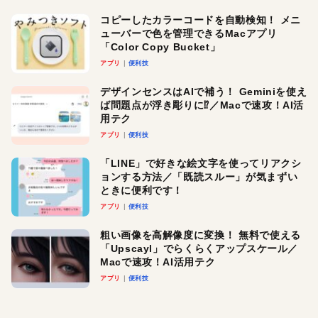
コピーしたカラーコードを自動検知！ メニ
ューバーで色を管理できるMacアプリ
「Color Copy Bucket」
アプリ
便利技
デザインセンスはAIで補う！ Geminiを使え
ば問題点が浮き彫りに⁉︎／Macで速攻！AI活
用テク
アプリ
便利技
「LINE」で好きな絵文字を使ってリアクシ
ョンする方法／「既読スルー」が気まずい
ときに便利です！
アプリ
便利技
粗い画像を高解像度に変換！ 無料で使える
「Upscayl」でらくらくアップスケール／
Macで速攻！AI活用テク
アプリ
便利技