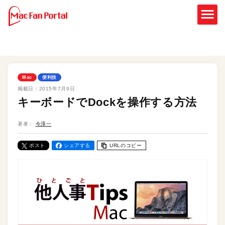
Mac
便利技
掲載日：
2015年7月9日
キーボードでDockを操作する方法
著者：
今淳一
ポスト
シェアする
URLのコピー