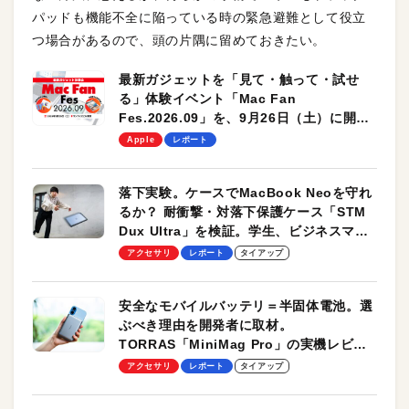
パッドも機能不全に陥っている時の緊急避難として役立
つ場合があるので、頭の片隅に留めておきたい。
最新ガジェットを「見て・触って・試せ
る」体験イベント「Mac Fan
Fes.2026.09」を、9月26日（土）に開催
します！
Apple
レポート
落下実験。ケースでMacBook Neoを守れ
るか？ 耐衝撃・対落下保護ケース「STM
Dux Ultra」を検証。学生、ビジネスマン
のモバイルユースに最適！
アクセサリ
レポート
タイアップ
安全なモバイルバッテリ＝半固体電池。選
ぶべき理由を開発者に取材。
TORRAS「MiniMag Pro」の実機レビュ
ーも
アクセサリ
レポート
タイアップ