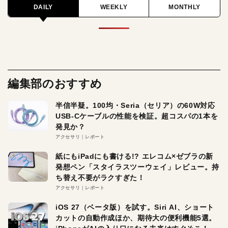
DAILY
WEEKLY
MONTHLY
編集部のおすすめ
半信半疑。100均・Seria（セリア）の60W対応
USB-Cケーブルの性能を検証。超コスパの1本を
発見か？
アクセサリ
レポート
紙にもiPadにも書ける!? エレコム×ゼブラの新
発想ペン「スタイラスツーウェイ」レビュー。持
ち替え不要がラクすぎた！
アクセサリ
レポート
iOS 27（ベータ版）を試す。Siri AI、ショート
カットの自動作成ほか、期待大の便利機能5選。