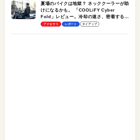
夏場のバイクは地獄？ ネッククーラーが助
けになるかも。 「COOLiFY Cyber
Fold」レビュー。冷却の速さ、密着する冷
却プレート、シンプルな操作性がグッド！
アクセサリ
レポート
タイアップ