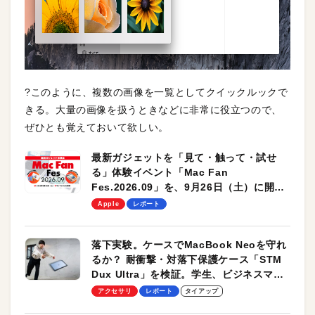
?このように、複数の画像を一覧としてクイックルックで
きる。大量の画像を扱うときなどに非常に役立つので、
ぜひとも覚えておいて欲しい。
最新ガジェットを「見て・触って・試せ
る」体験イベント「Mac Fan
Fes.2026.09」を、9月26日（土）に開催
します！
Apple
レポート
落下実験。ケースでMacBook Neoを守れ
るか？ 耐衝撃・対落下保護ケース「STM
Dux Ultra」を検証。学生、ビジネスマン
のモバイルユースに最適！
アクセサリ
レポート
タイアップ