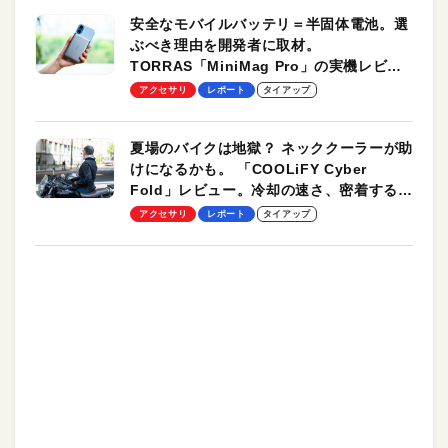
安全なモバイルバッテリ＝半固体電池。選
ぶべき理由を開発者に取材。
TORRAS「MiniMag Pro」の実機レビュ
ーも
アクセサリ
レポート
タイアップ
夏場のバイクは地獄？ ネッククーラーが助
けになるかも。 「COOLiFY Cyber
Fold」レビュー。冷却の速さ、密着する冷
却プレート、シンプルな操作性がグッド！
アクセサリ
レポート
タイアップ