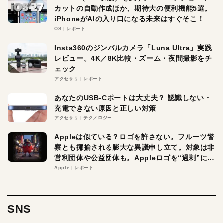
カットの自動作成ほか、期待大の便利機能5選。
iPhoneがAIの入り口になる未来はすぐそこ！
OS
レポート
Insta360のジンバルカメラ「Luna Ultra」実践
レビュー。4K／8K比較・ズーム・夜間撮影をチ
ェック
アクセサリ
レポート
あなたのUSB-Cポートは大丈夫？ 認識しない・
充電できない原因と正しい対策
アクセサリ
テクノロジー
Appleは似ている？ロゴを許さない。フルーツ警
察とも揶揄される膨大な異議申し立て。対象は非
営利団体や公益団体も。Appleロゴを“過剰”に守
る理由とは
Apple
レポート
SNS