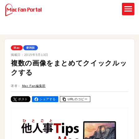
Mac
便利技
掲載日：
2015年5月13日
複数の画像をまとめてクイックルッ
クする
著者：
Mac Fan編集部
ポスト
シェアする
URLのコピー