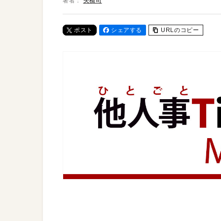
著者：
矢橋司
ポスト
シェアする
URLのコピー