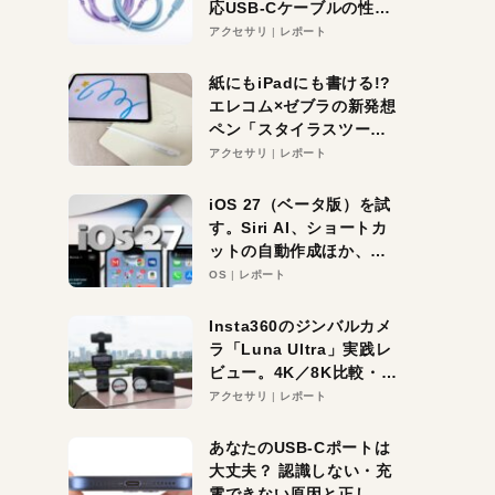
応USB-Cケーブルの性能
を検証。超コスパの1本を
アクセサリ
レポート
発見か？
紙にもiPadにも書ける!?
エレコム×ゼブラの新発想
ペン「スタイラスツーウ
ェイ」レビュー。持ち替
アクセサリ
レポート
え不要がラクすぎた！
iOS 27（ベータ版）を試
す。Siri AI、ショートカ
ットの自動作成ほか、期
待大の便利機能5選。
OS
レポート
iPhoneがAIの入り口にな
る未来はすぐそこ！
Insta360のジンバルカメ
ラ「Luna Ultra」実践レ
ビュー。4K／8K比較・ズ
ーム・夜間撮影をチェッ
アクセサリ
レポート
ク
あなたのUSB-Cポートは
大丈夫？ 認識しない・充
電できない原因と正しい