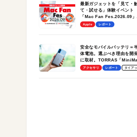
最新ガジェットを「見て・
て・試せる」体験イベント
「Mac Fan Fes.2026.09」
を、9月26日（土）に開催
Apple
レポート
す！
安全なモバイルバッテリ＝
体電池。選ぶべき理由を開
に取材。TORRAS「MiniM
Pro」の実機レビューも
アクセサリ
レポート
タイア