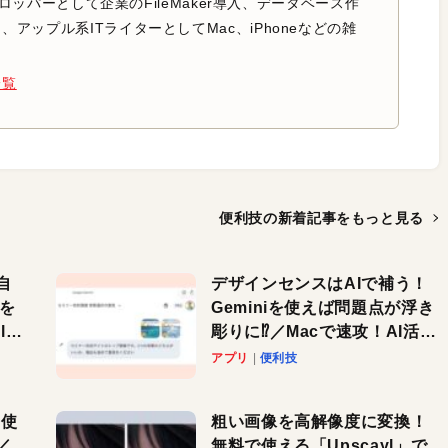
のデベロッパーとして企業のFileMaker導入、データベース作
アップル系ITライターとしてMac、iPhoneなどの雑
。
一覧
便利技の新着記事を
もっと見る
自
デザインセンスはAIで補う！
色を
Geminiを使えば問題点が浮き
or
彫りに⁉︎／Macで速攻！AI活用
テク
アプリ
便利技
を使
粗い画像を高解像度に変換！
／
無料で使える「Upscayl」で