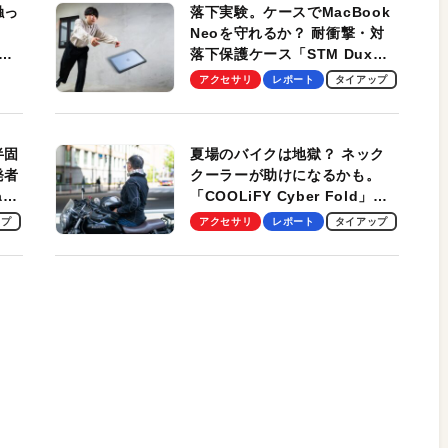
触っ
落下実験。ケースでMacBook
Neoを守れるか？ 耐衝撃・対
落下保護ケース「STM Dux
しま
Ultra」を検証。学生、ビジネ
アクセサリ
レポート
タイアップ
スマンのモバイルユースに最
適！
半固
夏場のバイクは地獄？ ネック
発者
クーラーが助けになるかも。
ag
「COOLiFY Cyber Fold」レ
ビュー。冷却の速さ、密着する
ップ
アクセサリ
レポート
タイアップ
冷却プレート、シンプルな操作
性がグッド！