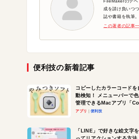
FileMaker
成を請け負いつつ、
誌や書籍を執筆
この著者の記事
便利技の新着記事
コピーしたカラーコードを
動検知！ メニューバーで
管理できるMacアプリ「Col
Copy Bucket」
アプリ
便利技
「LINE」で好きな絵文字
ってリアクションする方法