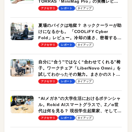
TORRAS「MiniMag Pro」の実機レビュ
ーも
アクセサリ
レポート
タイアップ
夏場のバイクは地獄？ ネッククーラーが助
けになるかも。 「COOLiFY Cyber
Fold」レビュー。冷却の速さ、密着する冷
却プレート、シンプルな操作性がグッド！
アクセサリ
レポート
タイアップ
自分に“合う”ではなく“合わせてくれる”椅
子。ワークチェア「LiberNovo Omni」を
試してわかったその魅力。まさかのストレ
ッチ機能も搭載
アクセサリ
レポート
タイアップ
“AIメガネ”の大学生活におけるポテンシャ
ル。Rokid AIスマートグラスで、Z／α世
代は何を見る？ 現役学生起業家、そして教
授による体験会レポート【PR】
アクセサリ
レポート
タイアップ