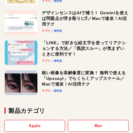
アプリ
便利技
デザインセンスはAIで補う！ Geminiを使え
ば問題点が浮き彫りに⁉︎／Macで速攻！AI活
用テク
アプリ
便利技
「LINE」で好きな絵文字を使ってリアクシ
ョンする方法／「既読スルー」が気まずい
ときに便利です！
アプリ
便利技
粗い画像を高解像度に変換！ 無料で使える
「Upscayl」でらくらくアップスケール／
Macで速攻！AI活用テク
アプリ
便利技
製品カテゴリ
Apple
Mac