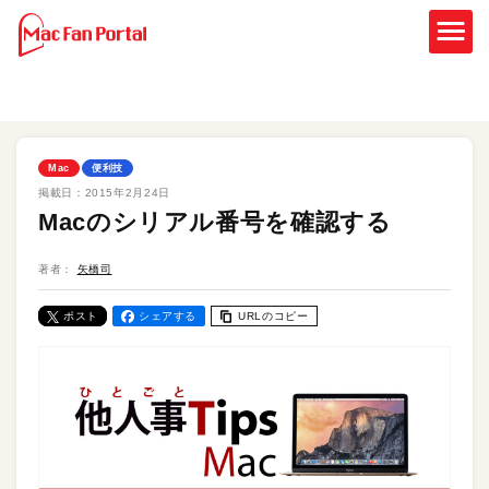
Mac
便利技
掲載日：
2015年2月24日
Macのシリアル番号を確認する
著者：
矢橋司
ポスト
シェアする
URLのコピー