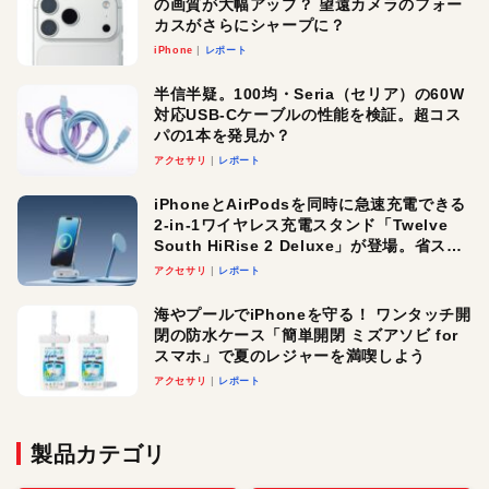
の画質が大幅アップ？ 望遠カメラのフォー
カスがさらにシャープに？
iPhone
レポート
半信半疑。100均・Seria（セリア）の60W
対応USB-Cケーブルの性能を検証。超コス
パの1本を発見か？
アクセサリ
レポート
iPhoneとAirPodsを同時に急速充電できる
2-in-1ワイヤレス充電スタンド「Twelve
South HiRise 2 Deluxe」が登場。省スペ
ースでおしゃれに充電したい人にオスス
アクセサリ
レポート
メ！
海やプールでiPhoneを守る！ ワンタッチ開
閉の防水ケース「簡単開閉 ミズアソビ for
スマホ」で夏のレジャーを満喫しよう
アクセサリ
レポート
製品カテゴリ