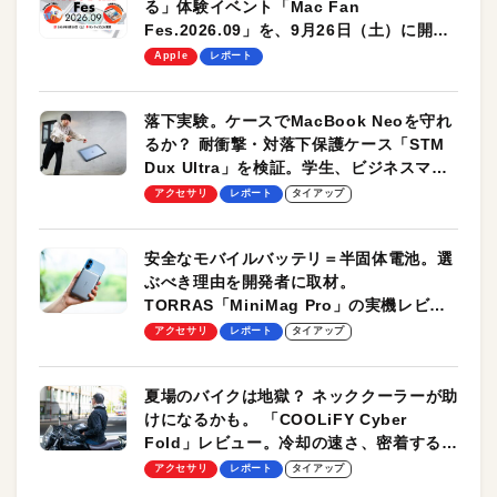
る」体験イベント「Mac Fan
Fes.2026.09」を、9月26日（土）に開催
します！
Apple
レポート
落下実験。ケースでMacBook Neoを守れ
るか？ 耐衝撃・対落下保護ケース「STM
Dux Ultra」を検証。学生、ビジネスマン
のモバイルユースに最適！
アクセサリ
レポート
タイアップ
安全なモバイルバッテリ＝半固体電池。選
ぶべき理由を開発者に取材。
TORRAS「MiniMag Pro」の実機レビュ
ーも
アクセサリ
レポート
タイアップ
夏場のバイクは地獄？ ネッククーラーが助
けになるかも。 「COOLiFY Cyber
Fold」レビュー。冷却の速さ、密着する冷
却プレート、シンプルな操作性がグッド！
アクセサリ
レポート
タイアップ