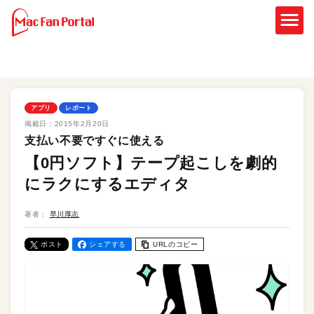
アプリ
レポート
掲載日：
2015年2月20日
支払い不要ですぐに使える
【0円ソフト】テープ起こしを劇的
にラクにするエディタ
著者：
早川厚志
ポスト
シェアする
URLのコピー