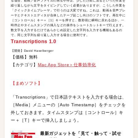
る場合、動画／音声ファイルの再生や停止、少しだけ前に戻るといった作業を
繰り返しながら文字をタイピングしていく必要がありますが、こうした作業を
「クイックタイムプレーヤ」で行うのは大変ですね。これは、動画＆音声プレ
ーヤとテキストエディタが合体したテープ起こし向けのソフトです。再生中に
［コントロール］キー＋［1］キーを押すと、数秒前に瞬時に戻れるほか、一
時停止やタイムスタンプの挿入などの操作をショートカットキーで行えます。
数文字を入力するだけであらかじめ設定した文字列を入力する機能もあるの
で、同じ文字列を繰り返し入力する場合に便利です。
Transcriptions 1.0
【開発】David Haselberger
【価格】無料
【カテゴリ】
Mac App Store＞仕事効率化
【まめソフト】
「Transcriptions」で日本語テキストを入力する場合は、
［Media］メニューの［Auto Timestamp］をチェックを
外しておきます。タイムスタンプは［コントロール］キ
ー＋［T］キーで挿入しましょう。
最新ガジェットを「見て・触って・試せ