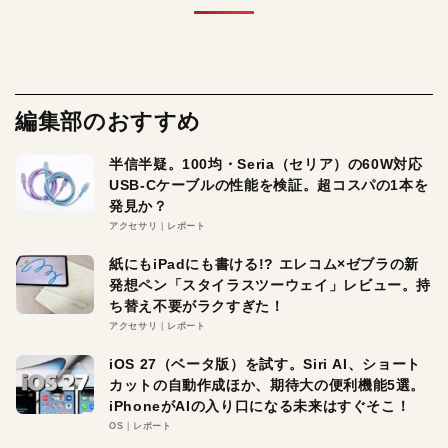
編集部のおすすめ
半信半疑。100均・Seria（セリア）の60W対応
USB-Cケーブルの性能を検証。超コスパの1本を
発見か？
アクセサリ
レポート
紙にもiPadにも書ける!? エレコム×ゼブラの新
発想ペン「スタイラスツーウェイ」レビュー。持
ち替え不要がラクすぎた！
アクセサリ
レポート
iOS 27（ベータ版）を試す。Siri AI、ショート
カットの自動作成ほか、期待大の便利機能5選。
iPhoneがAIの入り口になる未来はすぐそこ！
OS
レポート