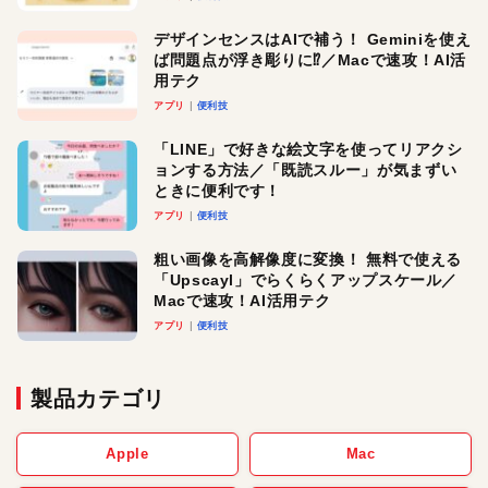
デザインセンスはAIで補う！ Geminiを使え
ば問題点が浮き彫りに⁉︎／Macで速攻！AI活
用テク
アプリ
便利技
「LINE」で好きな絵文字を使ってリアクシ
ョンする方法／「既読スルー」が気まずい
ときに便利です！
アプリ
便利技
粗い画像を高解像度に変換！ 無料で使える
「Upscayl」でらくらくアップスケール／
Macで速攻！AI活用テク
アプリ
便利技
製品カテゴリ
Apple
Mac