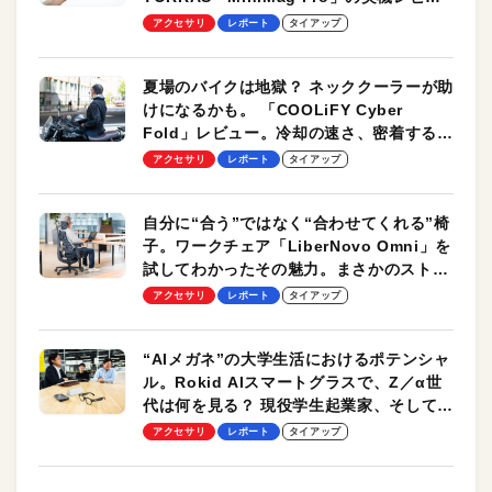
ーも
アクセサリ
レポート
タイアップ
夏場のバイクは地獄？ ネッククーラーが助
けになるかも。 「COOLiFY Cyber
Fold」レビュー。冷却の速さ、密着する冷
却プレート、シンプルな操作性がグッド！
アクセサリ
レポート
タイアップ
自分に“合う”ではなく“合わせてくれる”椅
子。ワークチェア「LiberNovo Omni」を
試してわかったその魅力。まさかのストレ
ッチ機能も搭載
アクセサリ
レポート
タイアップ
“AIメガネ”の大学生活におけるポテンシャ
ル。Rokid AIスマートグラスで、Z／α世
代は何を見る？ 現役学生起業家、そして教
授による体験会レポート【PR】
アクセサリ
レポート
タイアップ