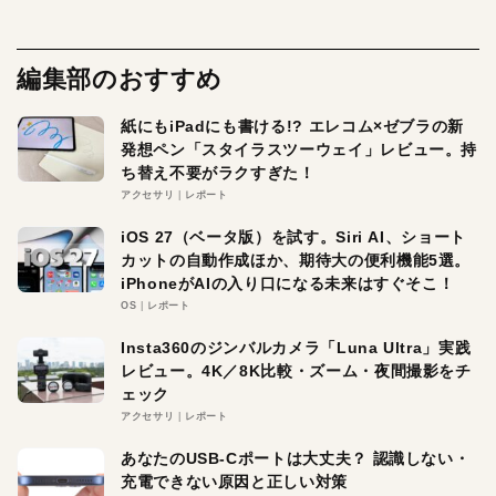
編集部のおすすめ
紙にもiPadにも書ける!? エレコム×ゼブラの新
発想ペン「スタイラスツーウェイ」レビュー。持
ち替え不要がラクすぎた！
アクセサリ
レポート
iOS 27（ベータ版）を試す。Siri AI、ショート
カットの自動作成ほか、期待大の便利機能5選。
iPhoneがAIの入り口になる未来はすぐそこ！
OS
レポート
Insta360のジンバルカメラ「Luna Ultra」実践
レビュー。4K／8K比較・ズーム・夜間撮影をチ
ェック
アクセサリ
レポート
あなたのUSB-Cポートは大丈夫？ 認識しない・
充電できない原因と正しい対策