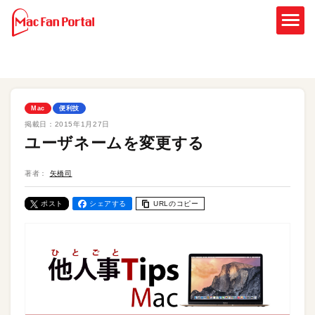
Mac
便利技
掲載日：
2015年1月27日
ユーザネームを変更する
著者：
矢橋司
ポスト
シェアする
URLのコピー