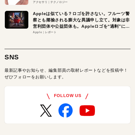
アクセサリ
テクノロジー
Appleは似ている？ロゴを許さない。フルーツ警
察とも揶揄される膨大な異議申し立て。対象は非
営利団体や公益団体も。Appleロゴを“過剰”に守
る理由とは
Apple
レポート
SNS
最新記事やお知らせ、編集部員の取材レポートなどを投稿中！
ぜひフォローをお願いします。
FOLLOW US