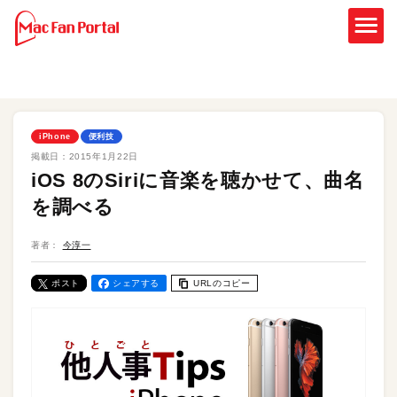
iPhone
便利技
掲載日：
2015年1月22日
iOS 8のSiriに音楽を聴かせて、曲名
を調べる
著者：
今淳一
ポスト
シェアする
URLのコピー