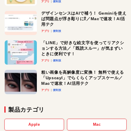
アプリ
便利技
デザインセンスはAIで補う！ Geminiを使え
ば問題点が浮き彫りに⁉︎／Macで速攻！AI活
用テク
アプリ
便利技
「LINE」で好きな絵文字を使ってリアクシ
ョンする方法／「既読スルー」が気まずい
ときに便利です！
アプリ
便利技
粗い画像を高解像度に変換！ 無料で使える
「Upscayl」でらくらくアップスケール／
Macで速攻！AI活用テク
アプリ
便利技
製品カテゴリ
Apple
Mac