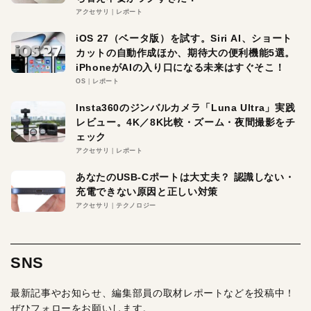
アクセサリ
レポート
iOS 27（ベータ版）を試す。Siri AI、ショート
カットの自動作成ほか、期待大の便利機能5選。
iPhoneがAIの入り口になる未来はすぐそこ！
OS
レポート
Insta360のジンバルカメラ「Luna Ultra」実践
レビュー。4K／8K比較・ズーム・夜間撮影をチ
ェック
アクセサリ
レポート
あなたのUSB-Cポートは大丈夫？ 認識しない・
充電できない原因と正しい対策
アクセサリ
テクノロジー
SNS
最新記事やお知らせ、編集部員の取材レポートなどを投稿中！
ぜひフォローをお願いします。