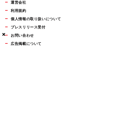
運営会社
利用規約
個人情報の取り扱いについて
プレスリリース受付
×
×
×
×
お問い合わせ
広告掲載について
マイナビBOOKS
Mac Fan Portalの人気記事ランキングやおすすめ記事、編集部
員によるコラムなどをまとめたメールマガジンを毎週金曜日に
配信します。お気軽にご登録ください。
Mac Fan メールマガジン
無料登録はこちら