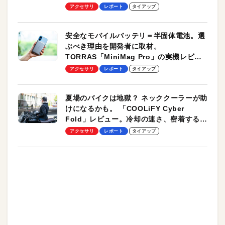
のモバイルユースに最適！
アクセサリ
レポート
タイアップ
安全なモバイルバッテリ＝半固体電池。選
ぶべき理由を開発者に取材。
TORRAS「MiniMag Pro」の実機レビュ
ーも
アクセサリ
レポート
タイアップ
夏場のバイクは地獄？ ネッククーラーが助
けになるかも。 「COOLiFY Cyber
Fold」レビュー。冷却の速さ、密着する冷
却プレート、シンプルな操作性がグッド！
アクセサリ
レポート
タイアップ