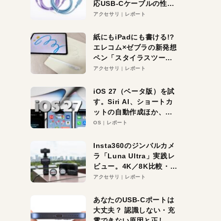
応USB-Cケーブルの性能
を検証。超コスパの1本を
アクセサリ
レポート
発見か？
紙にもiPadにも書ける!?
エレコム×ゼブラの新発想
ペン「スタイラスツーウ
ェイ」レビュー。持ち替
アクセサリ
レポート
え不要がラクすぎた！
iOS 27（ベータ版）を試
す。Siri AI、ショートカ
ットの自動作成ほか、期
待大の便利機能5選。
OS
レポート
iPhoneがAIの入り口にな
る未来はすぐそこ！
Insta360のジンバルカメ
ラ「Luna Ultra」実践レ
ビュー。4K／8K比較・ズ
ーム・夜間撮影をチェッ
アクセサリ
レポート
ク
あなたのUSB-Cポートは
大丈夫？ 認識しない・充
電できない原因と正しい