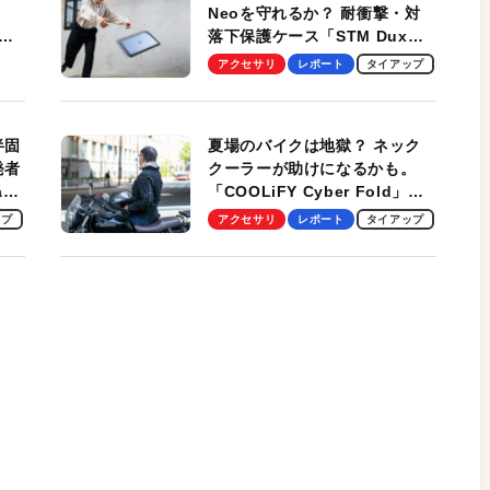
Neoを守れるか？ 耐衝撃・対
落下保護ケース「STM Dux
しま
Ultra」を検証。学生、ビジネ
アクセサリ
レポート
タイアップ
スマンのモバイルユースに最
適！
半固
夏場のバイクは地獄？ ネック
発者
クーラーが助けになるかも。
ag
「COOLiFY Cyber Fold」レ
ビュー。冷却の速さ、密着する
ップ
アクセサリ
レポート
タイアップ
冷却プレート、シンプルな操作
性がグッド！