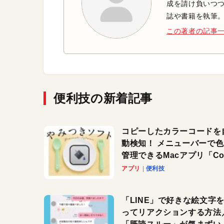
成を請け負いつつ、
誌や書籍を執筆
この著者の記事
便利技の新着記事
コピーしたカラーコードを
動検知！ メニューバーで
管理できるMacアプリ「Col
Copy Bucket」
アプリ
便利技
「LINE」で好きな絵文字
ってリアクションする方法