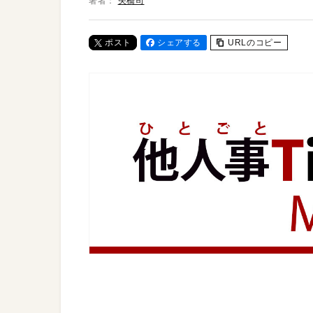
著者：
矢橋司
ポスト
シェアする
URLのコピー