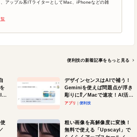
アップル系ITライターとしてMac、iPhoneなどの雑
。
一覧
便利技の新着記事を
もっと見る
自
デザインセンスはAIで補う！
色を
Geminiを使えば問題点が浮き
or
彫りに⁉︎／Macで速攻！AI活用
テク
アプリ
便利技
を使
粗い画像を高解像度に変換！
／
無料で使える「Upscayl」で