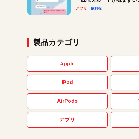
「既読スルー」が気まずい
きに便利です！
アプリ
便利技
製品カテゴリ
Apple
iPad
AirPods
アプリ