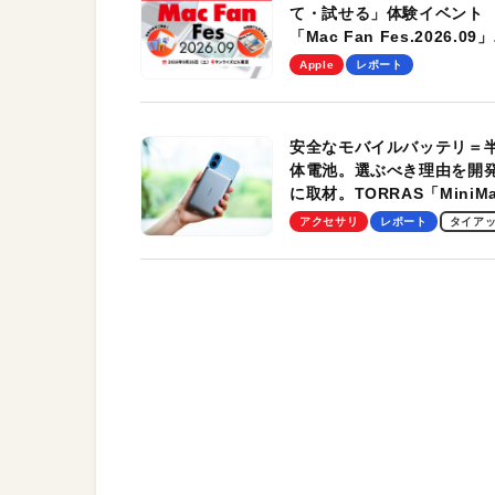
て・試せる」体験イベント
「Mac Fan Fes.2026.09」
を、9月26日（土）に開催
Apple
レポート
す！
安全なモバイルバッテリ＝
体電池。選ぶべき理由を開
に取材。TORRAS「MiniM
Pro」の実機レビューも
アクセサリ
レポート
タイア