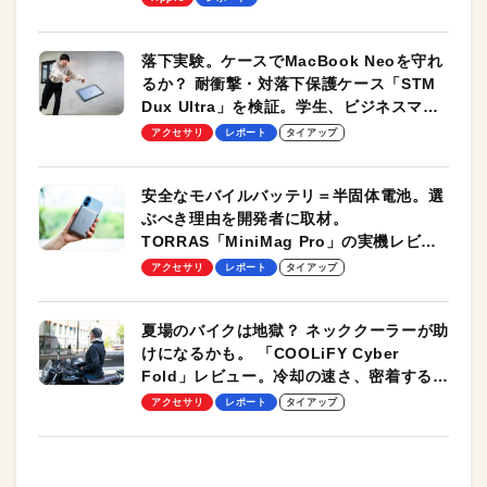
落下実験。ケースでMacBook Neoを守れ
るか？ 耐衝撃・対落下保護ケース「STM
Dux Ultra」を検証。学生、ビジネスマン
のモバイルユースに最適！
アクセサリ
レポート
タイアップ
安全なモバイルバッテリ＝半固体電池。選
ぶべき理由を開発者に取材。
TORRAS「MiniMag Pro」の実機レビュ
ーも
アクセサリ
レポート
タイアップ
夏場のバイクは地獄？ ネッククーラーが助
けになるかも。 「COOLiFY Cyber
Fold」レビュー。冷却の速さ、密着する冷
却プレート、シンプルな操作性がグッド！
アクセサリ
レポート
タイアップ