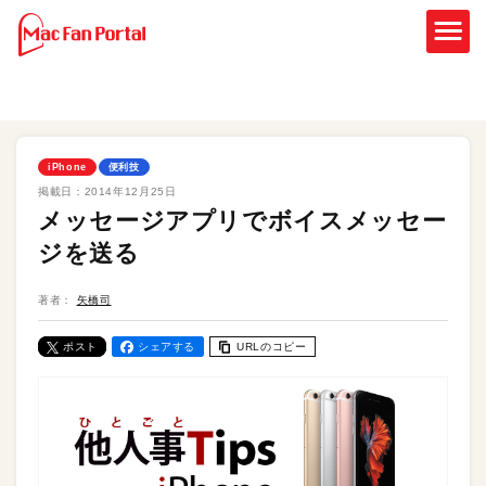
iPhone
便利技
掲載日：
2014年12月25日
メッセージアプリでボイスメッセー
ジを送る
著者：
矢橋司
ポスト
シェアする
URLのコピー