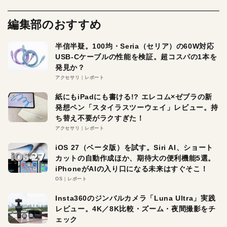
編集部のおすすめ
半信半疑。100均・Seria（セリア）の60W対応
USB-Cケーブルの性能を検証。超コスパの1本を
発見か？
アクセサリ
レポート
紙にもiPadにも書ける!? エレコム×ゼブラの新
発想ペン「スタイラスツーウェイ」レビュー。持
ち替え不要がラクすぎた！
アクセサリ
レポート
iOS 27（ベータ版）を試す。Siri AI、ショート
カットの自動作成ほか、期待大の便利機能5選。
iPhoneがAIの入り口になる未来はすぐそこ！
OS
レポート
Insta360のジンバルカメラ「Luna Ultra」実践
レビュー。4K／8K比較・ズーム・夜間撮影をチ
ェック