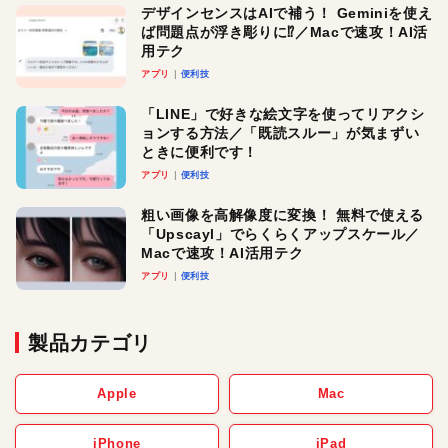
デザインセンスはAIで補う！ Geminiを使え
ば問題点が浮き彫りに⁉︎／Macで速攻！AI活
用テク
アプリ
便利技
「LINE」で好きな絵文字を使ってリアクシ
ョンする方法／「既読スルー」が気まずい
ときに便利です！
アプリ
便利技
粗い画像を高解像度に変換！ 無料で使える
「Upscayl」でらくらくアップスケール／
Macで速攻！AI活用テク
アプリ
便利技
製品カテゴリ
Apple
Mac
iPhone
iPad