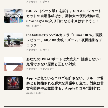
アクセサリ
レポート
iOS 27（ベータ版）を試す。Siri AI、ショート
カットの自動作成ほか、期待大の便利機能5選。
iPhoneがAIの入り口になる未来はすぐそこ！
OS
レポート
Insta360のジンバルカメラ「Luna Ultra」実践
レビュー。4K／8K比較・ズーム・夜間撮影をチ
ェック
アクセサリ
レポート
あなたのUSB-Cポートは大丈夫？ 認識しない・
充電できない原因と正しい対策
アクセサリ
テクノロジー
Appleは似ている？ロゴを許さない。フルーツ警
察とも揶揄される膨大な異議申し立て。対象は非
営利団体や公益団体も。Appleロゴを“過剰”に守
る理由とは
Apple
レポート