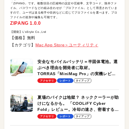
「ZIPANG」です。複数項目の圧縮時の設定や圧縮率、文字コード、除外ファ
イル、パスワードなどの組み合わせが「プロファイル」として用意されていま
すので、ユーザは送る相手や目的などに応じてプロファイルを選べます。プロ
ファイルの追加や編集も可能です。
ZIPANG 1.0.0
【開発】L'sStyle Co.,Ltd
【価格】無料
【カテゴリ】
Mac App Store＞ユーティリティ
安全なモバイルバッテリ＝半固体電池。選
ぶべき理由を開発者に取材。
TORRAS「MiniMag Pro」の実機レビュ
ーも
アクセサリ
レポート
タイアップ
夏場のバイクは地獄？ ネッククーラーが助
けになるかも。 「COOLiFY Cyber
Fold」レビュー。冷却の速さ、密着する冷
却プレート、シンプルな操作性がグッド！
アクセサリ
レポート
タイアップ