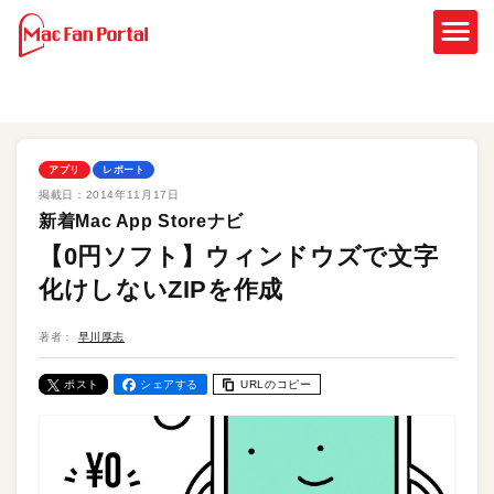
アプリ
レポート
掲載日：
2014年11月17日
新着Mac App Storeナビ
【0円ソフト】ウィンドウズで文字
化けしないZIPを作成
著者：
早川厚志
ポスト
シェアする
URLのコピー