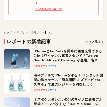
上。
この著者の記事一覧
トップ
アプリ
【0円ソフト】ウィンドウズで文字化けしないZIPを作成
レポートの新着記事
もっと見る
iPhoneとAirPodsを同時に急速充電できる
2-in-1ワイヤレス充電スタンド「Twelve
South HiRise 2 Deluxe」が登場。省スペ
ースでおしゃれに充電したい人にオスス
アクセサリ
レポート
メ！
海やプールでiPhoneを守る！ ワンタッチ開
閉の防水ケース「簡単開閉 ミズアソビ for
スマホ」で夏のレジャーを満喫しよう
アクセサリ
レポート
オズポケと使いたいDJIのマイクに新モデル
登場！ コンパクトな「DJI Mic Mini 2S」