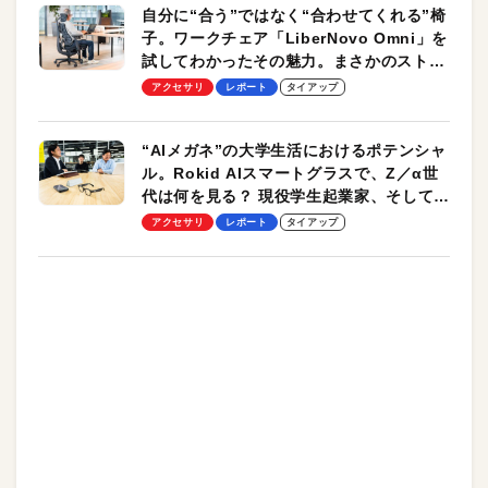
自分に“合う”ではなく“合わせてくれる”椅
子。ワークチェア「LiberNovo Omni」を
試してわかったその魅力。まさかのストレ
ッチ機能も搭載
アクセサリ
レポート
タイアップ
“AIメガネ”の大学生活におけるポテンシャ
ル。Rokid AIスマートグラスで、Z／α世
代は何を見る？ 現役学生起業家、そして教
授による体験会レポート【PR】
アクセサリ
レポート
タイアップ