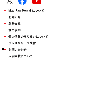
Mac Fan Portal について
お知らせ
運営会社
利用規約
個人情報の取り扱いについて
プレスリリース受付
×
×
×
お問い合わせ
広告掲載について
マイナビBOOKS
Mac Fan Portalの人気記事ランキングやおすすめ記事、編集部
員によるコラムなどをまとめたメールマガジンを毎週金曜日に
配信します。お気軽にご登録ください。
Mac Fan メールマガジン