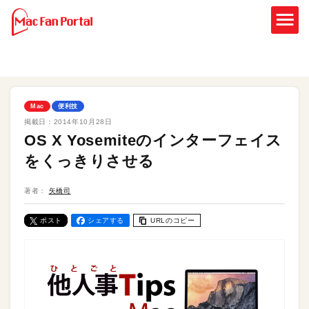
Mac
便利技
掲載日：
2014年10月28日
OS X Yosemiteのインターフェイス
をくっきりさせる
著者：
矢橋司
ポスト
シェアする
URLのコピー