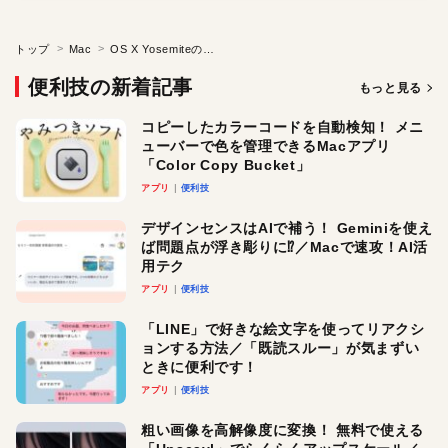
トップ
Mac
OS X Yosemiteのインターフェイスをくっきりさせる
便利技の新着記事
もっと見る
コピーしたカラーコードを自動検知！ メニ
ューバーで色を管理できるMacアプリ
「Color Copy Bucket」
アプリ
便利技
デザインセンスはAIで補う！ Geminiを使え
ば問題点が浮き彫りに⁉︎／Macで速攻！AI活
用テク
アプリ
便利技
「LINE」で好きな絵文字を使ってリアクシ
ョンする方法／「既読スルー」が気まずい
ときに便利です！
アプリ
便利技
粗い画像を高解像度に変換！ 無料で使える