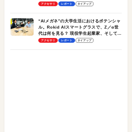
ッチ機能も搭載
アクセサリ
レポート
タイアップ
“AIメガネ”の大学生活におけるポテンシャ
ル。Rokid AIスマートグラスで、Z／α世
代は何を見る？ 現役学生起業家、そして教
授による体験会レポート【PR】
アクセサリ
レポート
タイアップ