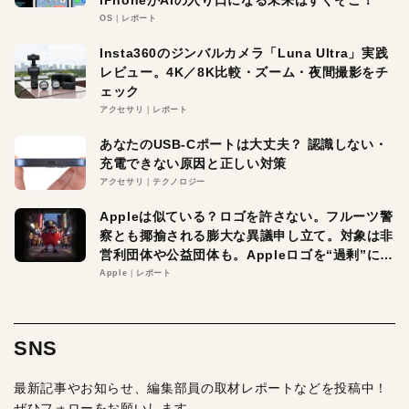
iPhoneがAIの入り口になる未来はすぐそこ！
OS
レポート
Insta360のジンバルカメラ「Luna Ultra」実践
レビュー。4K／8K比較・ズーム・夜間撮影をチ
ェック
アクセサリ
レポート
あなたのUSB-Cポートは大丈夫？ 認識しない・
充電できない原因と正しい対策
アクセサリ
テクノロジー
Appleは似ている？ロゴを許さない。フルーツ警
察とも揶揄される膨大な異議申し立て。対象は非
営利団体や公益団体も。Appleロゴを“過剰”に守
る理由とは
Apple
レポート
SNS
最新記事やお知らせ、編集部員の取材レポートなどを投稿中！
ぜひフォローをお願いします。