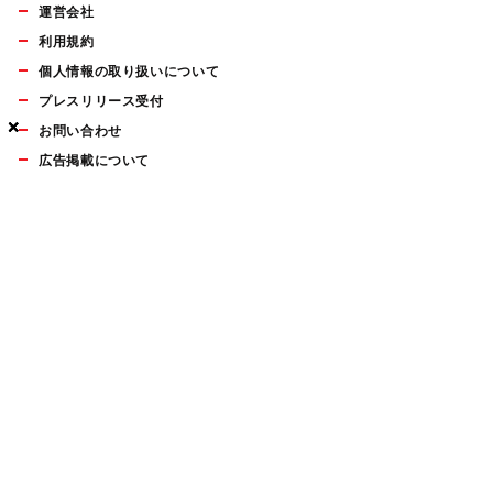
運営会社
利用規約
個人情報の取り扱いについて
プレスリリース受付
×
×
×
お問い合わせ
広告掲載について
マイナビBOOKS
Mac Fan Portalの人気記事ランキングやおすすめ記事、編集部
員によるコラムなどをまとめたメールマガジンを毎週金曜日に
配信します。お気軽にご登録ください。
Mac Fan メールマガジン
無料登録はこちら