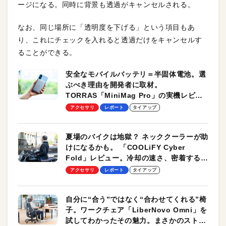
ージになる。同時に背景も透過がキャンセルされる。
なお、同じ場所に「透明度を下げる」という項目もあ
り、これにチェックを入れると透過だけをキャンセルす
ることができる。
安全なモバイルバッテリ＝半固体電池。選
ぶべき理由を開発者に取材。
TORRAS「MiniMag Pro」の実機レビュ
ーも
アクセサリ
レポート
タイアップ
夏場のバイクは地獄？ ネッククーラーが助
けになるかも。 「COOLiFY Cyber
Fold」レビュー。冷却の速さ、密着する冷
却プレート、シンプルな操作性がグッド！
アクセサリ
レポート
タイアップ
自分に“合う”ではなく“合わせてくれる”椅
子。ワークチェア「LiberNovo Omni」を
試してわかったその魅力。まさかのストレ