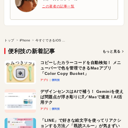
この著者の記事一覧
トップ
iPhone
今すぐできるiOS 8のオススメバッテリ対策
便利技の新着記事
もっと見る
コピーしたカラーコードを自動検知！ メニ
ューバーで色を管理できるMacアプリ
「Color Copy Bucket」
アプリ
便利技
デザインセンスはAIで補う！ Geminiを使え
ば問題点が浮き彫りに⁉︎／Macで速攻！AI活
用テク
アプリ
便利技
「LINE」で好きな絵文字を使ってリアクシ
ョンする方法／「既読スルー」が気まずい