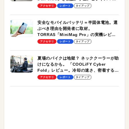
のモバイルユースに最適！
アクセサリ
レポート
タイアップ
安全なモバイルバッテリ＝半固体電池。選
ぶべき理由を開発者に取材。
TORRAS「MiniMag Pro」の実機レビュ
ーも
アクセサリ
レポート
タイアップ
夏場のバイクは地獄？ ネッククーラーが助
けになるかも。 「COOLiFY Cyber
Fold」レビュー。冷却の速さ、密着する冷
却プレート、シンプルな操作性がグッド！
アクセサリ
レポート
タイアップ