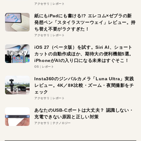
アクセサリ
レポート
紙にもiPadにも書ける!? エレコム×ゼブラの新
発想ペン「スタイラスツーウェイ」レビュー。持
ち替え不要がラクすぎた！
アクセサリ
レポート
iOS 27（ベータ版）を試す。Siri AI、ショート
カットの自動作成ほか、期待大の便利機能5選。
iPhoneがAIの入り口になる未来はすぐそこ！
OS
レポート
Insta360のジンバルカメラ「Luna Ultra」実践
レビュー。4K／8K比較・ズーム・夜間撮影をチ
ェック
アクセサリ
レポート
あなたのUSB-Cポートは大丈夫？ 認識しない・
充電できない原因と正しい対策
アクセサリ
テクノロジー