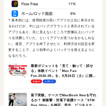
? 基本的には、使用頻度の高いアプリが上位に表示され
るわけだが、中にはバッググラウンドと表示されている
アプリもあり、目に見えないところで想像以上にバッテ
リを消費していた、というアプリが見つかるかもしれな
い。適宜、アプリを終了させたり、利用方法や設定を変
更することで、より効率のよくバッテリを使えるように
なるだろう。
最新ガジェットを「見て・触って・試せ
る」体験イベント「Mac Fan
Fes.2026.09」を、9月26日（土）に開催
します！
Apple
レポート
落下実験。ケースでMacBook Neoを守れ
るか？ 耐衝撃・対落下保護ケース「STM
Dux Ultra」を検証。学生、ビジネスマン