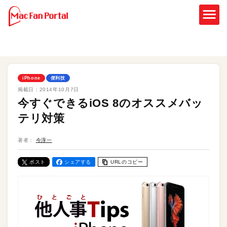
iPhone
便利技
掲載日：
2014年10月7日
今すぐできるiOS 8のオススメバッ
テリ対策
著者：
今淳一
ポスト
シェアする
URLのコピー