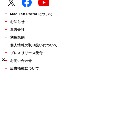
Mac Fan Portal について
お知らせ
運営会社
利用規約
個人情報の取り扱いについて
プレスリリース受付
×
×
×
お問い合わせ
広告掲載について
マイナビBOOKS
Mac Fan Portalの人気記事ランキングやおすすめ記事、編集部
員によるコラムなどをまとめたメールマガジンを毎週金曜日に
配信します。お気軽にご登録ください。
Mac Fan メールマガジン