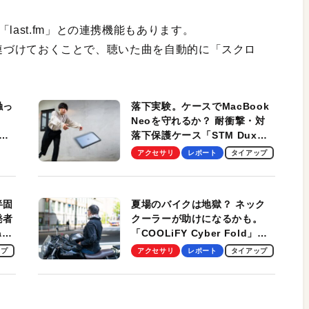
last.fm」との連携機能もあります。
スを関連づけておくことで、聴いた曲を自動的に「スクロ
触っ
落下実験。ケースでMacBook
Neoを守れるか？ 耐衝撃・対
落下保護ケース「STM Dux
しま
Ultra」を検証。学生、ビジネ
アクセサリ
レポート
タイアップ
スマンのモバイルユースに最
適！
半固
夏場のバイクは地獄？ ネック
発者
クーラーが助けになるかも。
ag
「COOLiFY Cyber Fold」レ
ビュー。冷却の速さ、密着する
ップ
アクセサリ
レポート
タイアップ
冷却プレート、シンプルな操作
性がグッド！