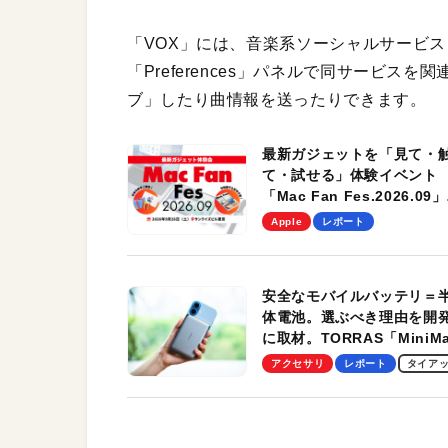
「VOX」には、音楽系ソーシャルサービス「
「Preferences」パネルで同サービ
ブ」したり曲情報を送ったりできます。
最新ガジェットを「見て・
て・試せる」体験イベント
「Mac Fan Fes.2026.09」
を、9月26日（土）に開催
Apple
レポート
す！
安全なモバイルバッテリ＝
体電池。選ぶべき理由を開
に取材。TORRAS「MiniM
Pro」の実機レビューも
アクセサリ
レポート
タイア