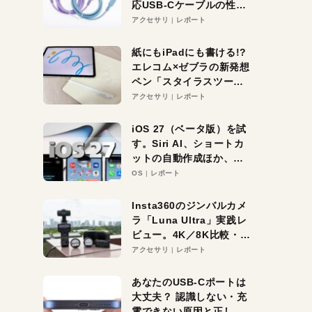
応USB-Cケーブルの性能
を検証。超コスパの1本を
アクセサリ
レポート
発見か？
紙にもiPadにも書ける!?
エレコム×ゼブラの新発想
ペン「スタイラスツーウ
ェイ」レビュー。持ち替
アクセサリ
レポート
え不要がラクすぎた！
iOS 27（ベータ版）を試
す。Siri AI、ショートカ
ットの自動作成ほか、期
待大の便利機能5選。
OS
レポート
iPhoneがAIの入り口にな
る未来はすぐそこ！
Insta360のジンバルカメ
ラ「Luna Ultra」実践レ
ビュー。4K／8K比較・ズ
ーム・夜間撮影をチェッ
アクセサリ
レポート
ク
あなたのUSB-Cポートは
大丈夫？ 認識しない・充
電できない原因と正しい