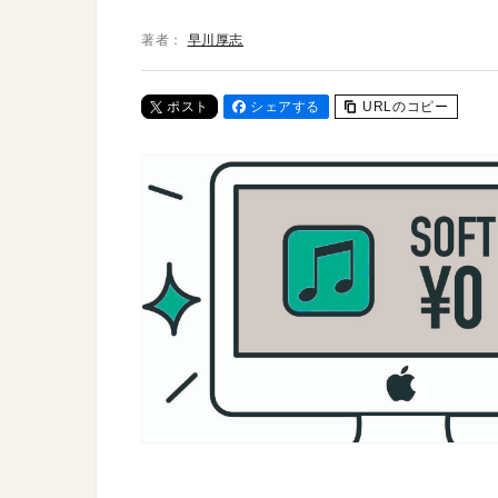
著者：
早川厚志
ポスト
シェアする
URLのコピー