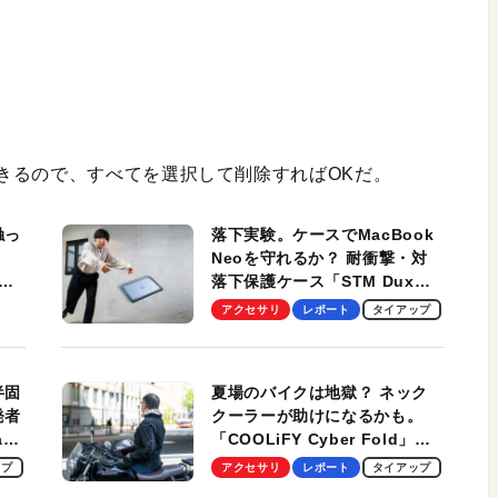
きるので、すべてを選択して削除すればOKだ。
触っ
落下実験。ケースでMacBook
Neoを守れるか？ 耐衝撃・対
落下保護ケース「STM Dux
しま
Ultra」を検証。学生、ビジネ
アクセサリ
レポート
タイアップ
スマンのモバイルユースに最
適！
半固
夏場のバイクは地獄？ ネック
発者
クーラーが助けになるかも。
ag
「COOLiFY Cyber Fold」レ
ビュー。冷却の速さ、密着する
ップ
アクセサリ
レポート
タイアップ
冷却プレート、シンプルな操作