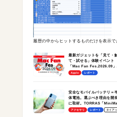
履歴の中からヒットするものだけを表示で
最新ガジェットを「見て・
て・試せる」体験イベント
「Mac Fan Fes.2026.09」
を、9月26日（土）に開催
Apple
レポート
す！
安全なモバイルバッテリ＝
体電池。選ぶべき理由を開
に取材。TORRAS「MiniM
Pro」の実機レビューも
アクセサリ
レポート
タイア