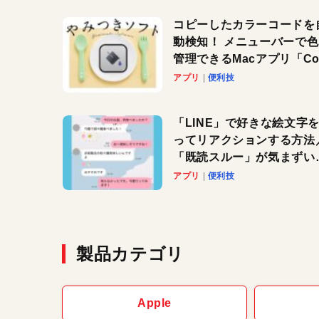
コピーしたカラーコードを
動検知！ メニューバーで
管理できるMacアプリ「Col
Copy Bucket」
アプリ
便利技
「LINE」で好きな絵文字
ってリアクションする方法
「既読スルー」が気まずい
きに便利です！
アプリ
便利技
製品カテゴリ
Apple