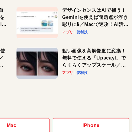
自
デザインセンスはAIで補う！
色を
Geminiを使えば問題点が浮き
or
彫りに⁉︎／Macで速攻！AI活用
テク
アプリ
便利技
を使
粗い画像を高解像度に変換！
／
無料で使える「Upscayl」で
と
らくらくアップスケール／
Macで速攻！AI活用テク
アプリ
便利技
Mac
iPhone