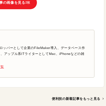
事の画像を見る
2枚
のデベロッパーとして企業のFileMaker導入、データベース作
アップル系ITライターとしてMac、iPhoneなどの雑
。
一覧
便利技の新着記事を
もっと見る