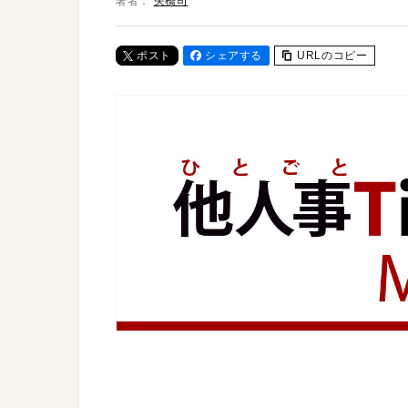
著者：
矢橋司
ポスト
シェアする
URLのコピー