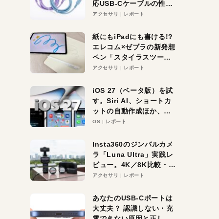
応USB-Cケーブルの性能
を検証。超コスパの1本を
アクセサリ
レポート
発見か？
紙にもiPadにも書ける!?
エレコム×ゼブラの新発想
ペン「スタイラスツーウ
ェイ」レビュー。持ち替
アクセサリ
レポート
え不要がラクすぎた！
iOS 27（ベータ版）を試
す。Siri AI、ショートカ
ットの自動作成ほか、期
待大の便利機能5選。
OS
レポート
iPhoneがAIの入り口にな
る未来はすぐそこ！
Insta360のジンバルカメ
ラ「Luna Ultra」実践レ
ビュー。4K／8K比較・ズ
ーム・夜間撮影をチェッ
アクセサリ
レポート
ク
あなたのUSB-Cポートは
大丈夫？ 認識しない・充
電できない原因と正しい