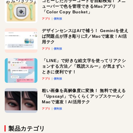
コピーしたカラーコードを自動検知！ メニ
ューバーで色を管理できるMacアプリ
「Color Copy Bucket」
アプリ
便利技
デザインセンスはAIで補う！ Geminiを使え
ば問題点が浮き彫りに⁉︎／Macで速攻！AI活
用テク
アプリ
便利技
「LINE」で好きな絵文字を使ってリアクシ
ョンする方法／「既読スルー」が気まずい
ときに便利です！
アプリ
便利技
粗い画像を高解像度に変換！ 無料で使える
「Upscayl」でらくらくアップスケール／
Macで速攻！AI活用テク
アプリ
便利技
製品カテゴリ