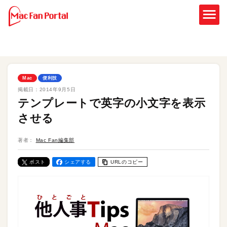
Mac
便利技
掲載日：
2014年9月5日
テンプレートで英字の小文字を表示
させる
著者：
Mac Fan編集部
ポスト
シェアする
URLのコピー