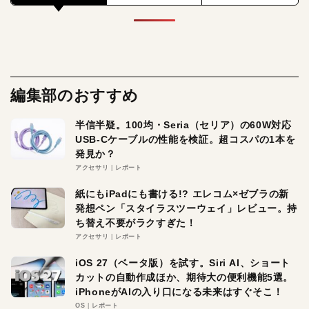
編集部のおすすめ
半信半疑。100均・Seria（セリア）の60W対応
USB-Cケーブルの性能を検証。超コスパの1本を
発見か？
アクセサリ
レポート
紙にもiPadにも書ける!? エレコム×ゼブラの新
発想ペン「スタイラスツーウェイ」レビュー。持
ち替え不要がラクすぎた！
アクセサリ
レポート
iOS 27（ベータ版）を試す。Siri AI、ショート
カットの自動作成ほか、期待大の便利機能5選。
iPhoneがAIの入り口になる未来はすぐそこ！
OS
レポート