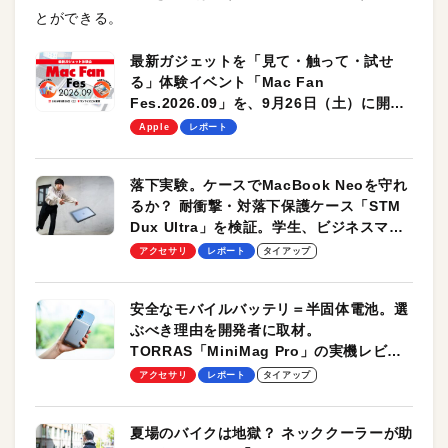
とができる。
最新ガジェットを「見て・触って・試せ
る」体験イベント「Mac Fan
Fes.2026.09」を、9月26日（土）に開催
します！
Apple
レポート
落下実験。ケースでMacBook Neoを守れ
るか？ 耐衝撃・対落下保護ケース「STM
Dux Ultra」を検証。学生、ビジネスマン
のモバイルユースに最適！
アクセサリ
レポート
タイアップ
安全なモバイルバッテリ＝半固体電池。選
ぶべき理由を開発者に取材。
TORRAS「MiniMag Pro」の実機レビュ
ーも
アクセサリ
レポート
タイアップ
夏場のバイクは地獄？ ネッククーラーが助