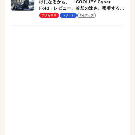
けになるかも。 「COOLiFY Cyber
Fold」レビュー。冷却の速さ、密着する冷
却プレート、シンプルな操作性がグッド！
アクセサリ
レポート
タイアップ