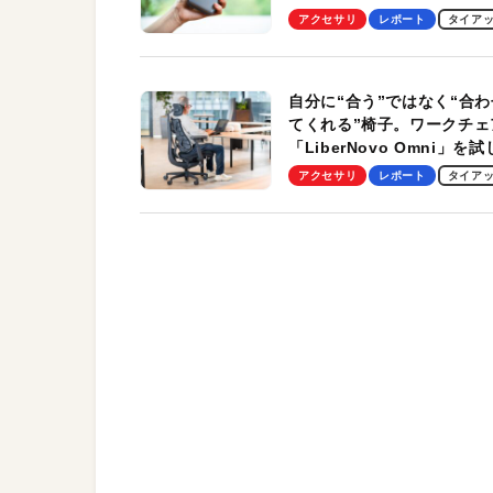
Pro」の実機レビューも
アクセサリ
レポート
タイア
自分に“合う”ではなく“合わ
てくれる”椅子。ワークチェ
「LiberNovo Omni」を
わかったその魅力。まさか
アクセサリ
レポート
タイア
トレッチ機能も搭載