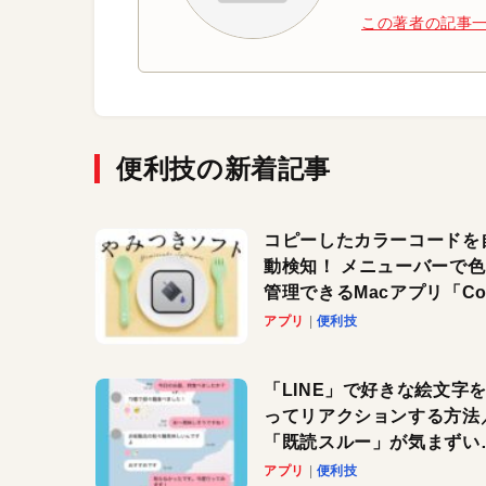
この著者の記事
便利技の新着記事
コピーしたカラーコードを
動検知！ メニューバーで
管理できるMacアプリ「Col
Copy Bucket」
アプリ
便利技
「LINE」で好きな絵文字
ってリアクションする方法
「既読スルー」が気まずい
きに便利です！
アプリ
便利技