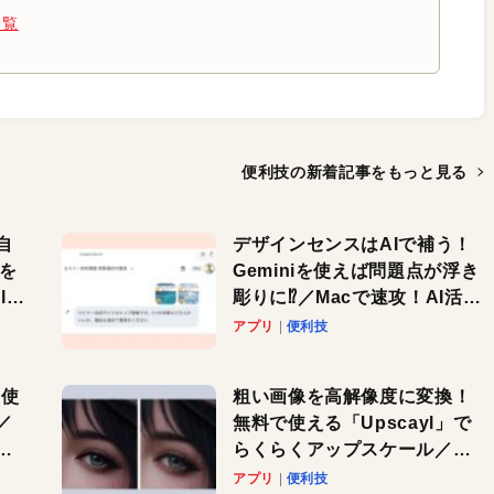
一覧
便利技の新着記事を
もっと見る
自
デザインセンスはAIで補う！
色を
Geminiを使えば問題点が浮き
or
彫りに⁉︎／Macで速攻！AI活用
テク
アプリ
便利技
を使
粗い画像を高解像度に変換！
／
無料で使える「Upscayl」で
と
らくらくアップスケール／
Macで速攻！AI活用テク
アプリ
便利技