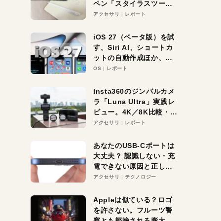
ペン「スタイラスツーウ
ェイ」レビュー。持ち替
アクセサリ
レポート
え不要がラクすぎた！
iOS 27（ベータ版）を試
す。Siri AI、ショートカ
ットの自動作成ほか、期
待大の便利機能5選。
OS
レポート
iPhoneがAIの入り口にな
る未来はすぐそこ！
Insta360のジンバルカメ
ラ「Luna Ultra」実践レ
ビュー。4K／8K比較・ズ
ーム・夜間撮影をチェッ
アクセサリ
レポート
ク
あなたのUSB-Cポートは
大丈夫？ 認識しない・充
電できない原因と正しい
対策
アクセサリ
テクノロジー
Appleは似ている？ロゴ
を許さない。フルーツ警
察とも揶揄される膨大な