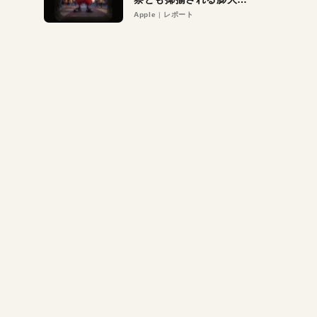
異議申し立て。対象は非
Apple
レポート
営利団体や公益団体も。
Appleロゴを“過剰”に守
る理由とは