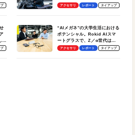
ビュー。冷却の速さ、密着する
ップ
アクセサリ
レポート
タイアップ
冷却プレート、シンプルな操作
性がグッド！
せ
“AIメガネ”の大学生活における
ア
ポテンシャル。Rokid AIスマ
試して
ートグラスで、Z／α世代は何
のス
を見る？ 現役学生起業家、そ
ップ
アクセサリ
レポート
タイアップ
して教授による体験会レポート
【PR】