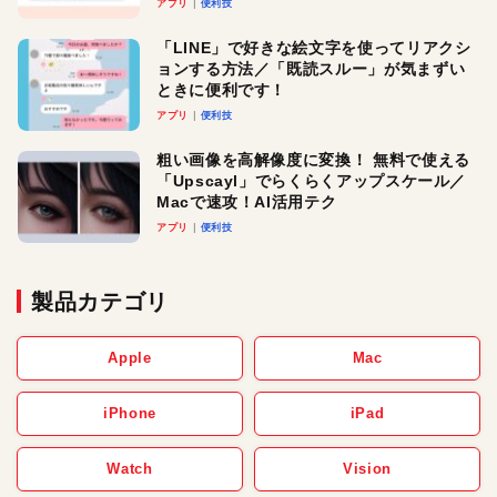
アプリ
便利技
「LINE」で好きな絵文字を使ってリアクシ
ョンする方法／「既読スルー」が気まずい
ときに便利です！
アプリ
便利技
粗い画像を高解像度に変換！ 無料で使える
「Upscayl」でらくらくアップスケール／
Macで速攻！AI活用テク
アプリ
便利技
製品カテゴリ
Apple
Mac
iPhone
iPad
Watch
Vision