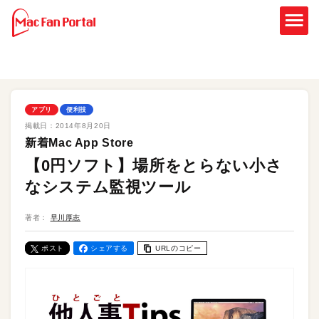
アプリ
便利技
掲載日：
2014年8月20日
新着Mac App Store
【0円ソフト】場所をとらない小さ
なシステム監視ツール
著者：
早川厚志
ポスト
シェアする
URLのコピー