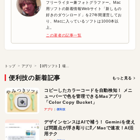
フリーライター兼フォトグラファー。Mac
用ソフトの新着情報Webサイト「新しもの
好きのダウンロード」を27年間運営してお
り、Macに入っているソフトは1000本以
上。
この著者の記事一覧
トップ
アプリ
【0円ソフト】場所をとらない小さなシステム監視ツール
便利技の新着記事
もっと見る
コピーしたカラーコードを自動検知！ メニ
ューバーで色を管理できるMacアプリ
「Color Copy Bucket」
アプリ
便利技
デザインセンスはAIで補う！ Geminiを使え
ば問題点が浮き彫りに⁉︎／Macで速攻！AI活
用テク