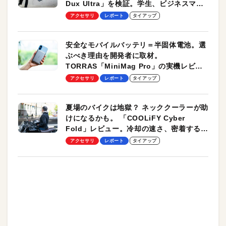
Dux Ultra」を検証。学生、ビジネスマン
のモバイルユースに最適！
アクセサリ
レポート
タイアップ
安全なモバイルバッテリ＝半固体電池。選
ぶべき理由を開発者に取材。
TORRAS「MiniMag Pro」の実機レビュ
ーも
アクセサリ
レポート
タイアップ
夏場のバイクは地獄？ ネッククーラーが助
けになるかも。 「COOLiFY Cyber
Fold」レビュー。冷却の速さ、密着する冷
却プレート、シンプルな操作性がグッド！
アクセサリ
レポート
タイアップ