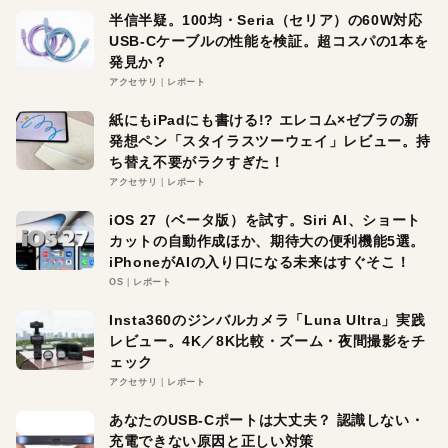
半信半疑。100均・Seria（セリア）の60W対応
USB-Cケーブルの性能を検証。超コスパの1本を
発見か？
アクセサリ
レポート
紙にもiPadにも書ける!? エレコム×ゼブラの新
発想ペン「スタイラスツーウェイ」レビュー。持
ち替え不要がラクすぎた！
アクセサリ
レポート
iOS 27（ベータ版）を試す。Siri AI、ショート
カットの自動作成ほか、期待大の便利機能5選。
iPhoneがAIの入り口になる未来はすぐそこ！
OS
レポート
Insta360のジンバルカメラ「Luna Ultra」実践
レビュー。4K／8K比較・ズーム・夜間撮影をチ
ェック
アクセサリ
レポート
あなたのUSB-Cポートは大丈夫？ 認識しない・
充電できない原因と正しい対策