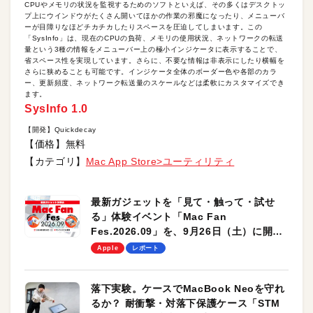
CPUやメモリの状況を監視するためのソフトといえば、その多くはデスクトッ
プ上にウインドウがたくさん開いてほかの作業の邪魔になったり、メニューバ
ーが目障りなほどチカチカしたりスペースを圧迫してしまいます。この
「SysInfo」は、現在のCPUの負荷、メモリの使用状況、ネットワークの転送
量という3種の情報をメニューバー上の極小インジケータに表示することで、
省スペース性を実現しています。さらに、不要な情報は非表示にしたり横幅を
さらに狭めることも可能です。インジケータ全体のボーダー色や各部のカラ
ー、更新頻度、ネットワーク転送量のスケールなどは柔軟にカスタマイズでき
ます。
SysInfo 1.0
【開発】Quickdecay
【価格】無料
【カテゴリ】
Mac App Store>ユーティリティ
最新ガジェットを「見て・触って・試せ
る」体験イベント「Mac Fan
Fes.2026.09」を、9月26日（土）に開催
します！
Apple
レポート
落下実験。ケースでMacBook Neoを守れ
るか？ 耐衝撃・対落下保護ケース「STM