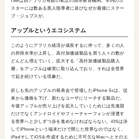
ISMは西アフリカ有数の私立の高等教育機関。学内のポ
スターには数ある黒人指導者に並びなぜか最後にステー
ブ・ジョブスが。
アップルというエコシステム
このようにアフリカ経済が成長するに伴って、多くの人
の所得水準が上昇し、高付加価値製品を買う人々の数が
どんどん増えていく。拡大する「高付加価値製品購入
層」をアップルは確実に取り込んでおり、それは全世界
で起き続けている現象だ。
折しも先のアップルの発表会で登場したiPhone 5cは、従
来から価格を下げ、新たなユーザにリーチする製品だ。
今後アップルが売り上げを拡大していくためには先進国
だけでなくアンドロイドやフィーチャーフォンが浸透す
る世界へと少しずつ歩を進めなければならない。iOSは決
してiPhoneという端末だけで閉じた世界なのではなく、
iPadそしてiOSを作成するために不可欠なMacへとそのエ