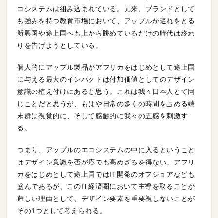
コシステムは組み込まれている。元来、ブランドとして
も強みを持つ教育市場において、アップルが遅れをとる
新興国や途上国へも上から眺めているだけの時代は終わ
りを告げようとしている。
個人的にアップル製品がアフリカをはじめとして途上国
に与える最大のインパクトは付加価値としてのデザイン
意識の植え付けにあると思う。これは我々日本人とて同
じことだと思うが、もはや日常の多くの時間を占める端
末群は視覚的に、そして感触的に我々の五感を刺激す
る。
つまり、アップルのエコシステムの中に入るということ
はデザイン意識を否が応でも高めざるを得ない。アフリ
カをはじめとして途上国ではIT開発のオフショアなども
盛んであるが、このIT経済圏において主導を取ることが
難しい理由として、デザイン要素を重要視しないことが
その1つとして考えられる。