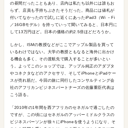
の昼間だったこともあり、店内は私たち以外には誰もお
らず、店員も手持ちぶさたそうだった。商品には値札が
付いてなかったので試しに近くにあったiPad3（Wi －Fi
／16GBモデル）を持っていって聞いてみると、日本円に
して13万円ほど。日本の価格の約2.5倍ほどだろうか。
しかし、ISMの教授などがここでアップル製品を買って
いるわけではない。大学の教授ともなると海外に出かけ
る機会も多く、その渡航先で購入することが多いとい
う。よってこのショップでは、アップル純正のアダプタ
やコネクタなどのアクセサリ、そしてiPhoneとiPadケー
スが売れ筋だ。今回の旅に同行したコンサルティング会
社のアフリカンビジネスパートナーズの佐藤重臣代表は
こう語る。
「2010年の1年間を西アフリカのセネガルで過ごしたの
ですが、この頃にはセネガルのアッパーミドルクラスの
ビジネスパーソンが徐々にiPhoneを使うようになり、そ