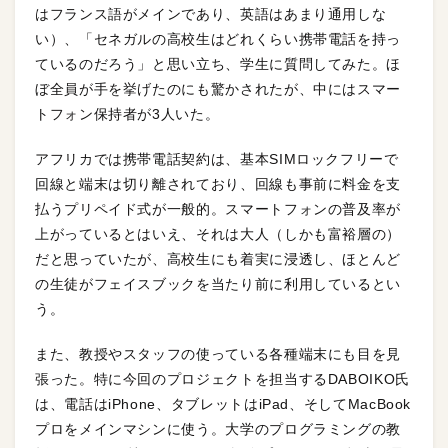
はフランス語がメインであり、英語はあまり通用しな
い）、「セネガルの高校生はどれくらい携帯電話を持っ
ているのだろう」と思い立ち、学生に質問してみた。ほ
ぼ全員が手を挙げたのにも驚かされたが、中にはスマー
トフォン保持者が3人いた。
アフリカでは携帯電話契約は、基本SIMロックフリーで
回線と端末は切り離されており、回線も事前に料金を支
払うプリペイド式が一般的。スマートフォンの普及率が
上がっているとはいえ、それは大人（しかも富裕層の）
だと思っていたが、高校生にも着実に浸透し、ほとんど
の生徒がフェイスブックを当たり前に利用しているとい
う。
また、教授やスタッフの使っている各種端末にも目を見
張った。特に今回のプロジェクトを担当するDABOIKO氏
は、電話はiPhone、タブレットはiPad、そしてMacBook
プロをメインマシンに使う。大学のプログラミングの教