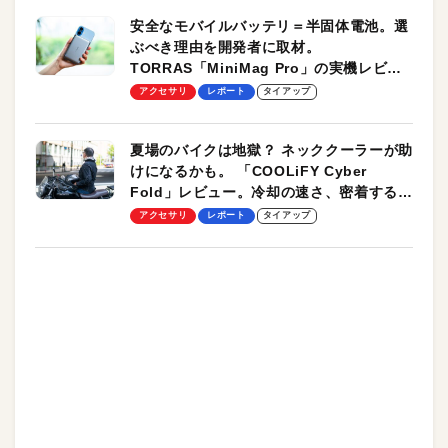
安全なモバイルバッテリ＝半固体電池。選
ぶべき理由を開発者に取材。
TORRAS「MiniMag Pro」の実機レビュ
ーも
アクセサリ
レポート
タイアップ
夏場のバイクは地獄？ ネッククーラーが助
けになるかも。 「COOLiFY Cyber
Fold」レビュー。冷却の速さ、密着する冷
却プレート、シンプルな操作性がグッド！
アクセサリ
レポート
タイアップ