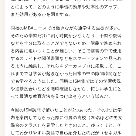
とによって、どのように学習の効果や効率性のアップ、
また効用があるかを調査する。
同校のMBAコースでは働きながら通学する生徒が多い。
そのため学習だけに割く時間が少なくなり、予習や復習
などを十分に取ることができないため、講義で進められ
る内容に追いつくことが難しい。そこで講義の中で使用
するスライドや関係書類などをスマートフォンで見られ
るように編集し、それらをグーカスプロに搭載して、こ
れまででは学習が起きなかった日常の中の隙間時間など
でも学べるようにした。同時にISM側ではその学習状況
や進捗度合いなどを随時確認しながら、忙しい学生にと
って最適な教育方法を見つけ出そうという試みだ。
今回のISM訪問で驚いたことが2つあった。その1つは学
内を案内してもらった際に付属の高校（20名ほどの男女
混合のクラス）を見学したときのこと。ゆっくりと、そ
してわかりやすい英語で自己紹介したのだが（セネガル