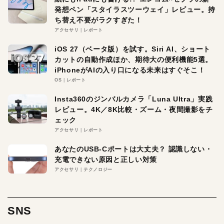
発想ペン「スタイラスツーウェイ」レビュー。持
ち替え不要がラクすぎた！
アクセサリ
レポート
iOS 27（ベータ版）を試す。Siri AI、ショート
カットの自動作成ほか、期待大の便利機能5選。
iPhoneがAIの入り口になる未来はすぐそこ！
OS
レポート
Insta360のジンバルカメラ「Luna Ultra」実践
レビュー。4K／8K比較・ズーム・夜間撮影をチ
ェック
アクセサリ
レポート
あなたのUSB-Cポートは大丈夫？ 認識しない・
充電できない原因と正しい対策
アクセサリ
テクノロジー
SNS