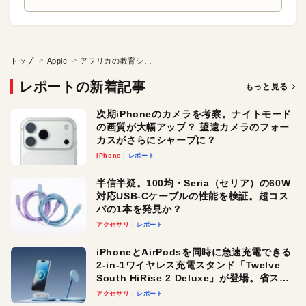
トップ
Apple
アフリカの教育シーンで出会ったApple製品
レポートの新着記事
もっと見る
次期iPhoneのカメラを考察。ナイトモード
の画質が大幅アップ？ 望遠カメラのフォー
カスがさらにシャープに？
iPhone
レポート
半信半疑。100均・Seria（セリア）の60W
対応USB-Cケーブルの性能を検証。超コス
パの1本を発見か？
アクセサリ
レポート
iPhoneとAirPodsを同時に急速充電できる
2-in-1ワイヤレス充電スタンド「Twelve
South HiRise 2 Deluxe」が登場。省スペ
ースでおしゃれに充電したい人にオスス
アクセサリ
レポート
メ！