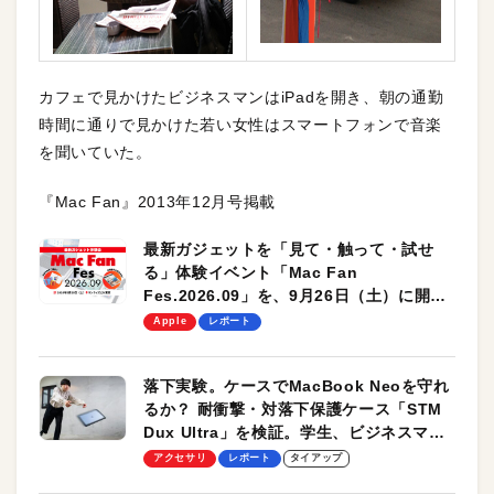
カフェで見かけたビジネスマンはiPadを開き、朝の通勤
時間に通りで見かけた若い女性はスマートフォンで音楽
を聞いていた。
『Mac Fan』2013年12月号掲載
最新ガジェットを「見て・触って・試せ
る」体験イベント「Mac Fan
Fes.2026.09」を、9月26日（土）に開催
します！
Apple
レポート
落下実験。ケースでMacBook Neoを守れ
るか？ 耐衝撃・対落下保護ケース「STM
Dux Ultra」を検証。学生、ビジネスマン
のモバイルユースに最適！
アクセサリ
レポート
タイアップ