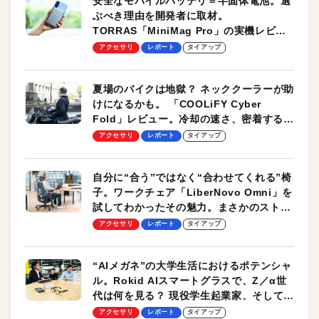
安全なモバイルバッテリ＝半固体電池。選
ぶべき理由を開発者に取材。
TORRAS「MiniMag Pro」の実機レビュ
ーも
アクセサリ
レポート
タイアップ
夏場のバイクは地獄？ ネッククーラーが助
けになるかも。 「COOLiFY Cyber
Fold」レビュー。冷却の速さ、密着する冷
却プレート、シンプルな操作性がグッド！
アクセサリ
レポート
タイアップ
自分に“合う”ではなく“合わせてくれる”椅
子。ワークチェア「LiberNovo Omni」を
試してわかったその魅力。まさかのストレ
ッチ機能も搭載
アクセサリ
レポート
タイアップ
“AIメガネ”の大学生活におけるポテンシャ
ル。Rokid AIスマートグラスで、Z／α世
代は何を見る？ 現役学生起業家、そして教
授による体験会レポート【PR】
アクセサリ
レポート
タイアップ