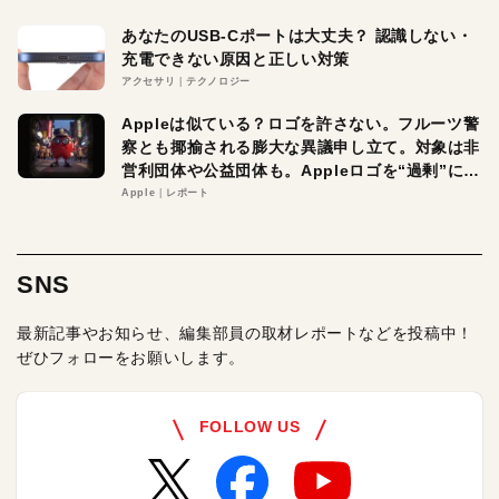
あなたのUSB-Cポートは大丈夫？ 認識しない・
充電できない原因と正しい対策
アクセサリ
テクノロジー
Appleは似ている？ロゴを許さない。フルーツ警
察とも揶揄される膨大な異議申し立て。対象は非
営利団体や公益団体も。Appleロゴを“過剰”に守
る理由とは
Apple
レポート
SNS
最新記事やお知らせ、編集部員の取材レポートなどを投稿中！
ぜひフォローをお願いします。
FOLLOW US