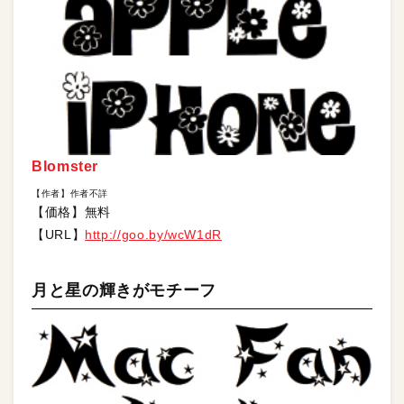
Blomster
【作者】作者不詳
【価格】無料
【URL】
http://goo.by/wcW1dR
月と星の輝きがモチーフ