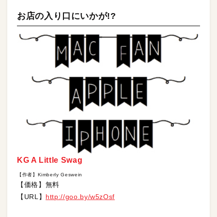
お店の入り口にいかが!?
KG A Little Swag
【作者】Kimberly Geswein
【価格】無料
【URL】
http://goo.by/w5zOsf