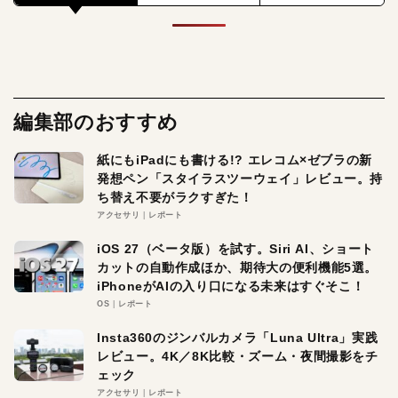
編集部のおすすめ
紙にもiPadにも書ける!? エレコム×ゼブラの新
発想ペン「スタイラスツーウェイ」レビュー。持
ち替え不要がラクすぎた！
アクセサリ
レポート
iOS 27（ベータ版）を試す。Siri AI、ショート
カットの自動作成ほか、期待大の便利機能5選。
iPhoneがAIの入り口になる未来はすぐそこ！
OS
レポート
Insta360のジンバルカメラ「Luna Ultra」実践
レビュー。4K／8K比較・ズーム・夜間撮影をチ
ェック
アクセサリ
レポート