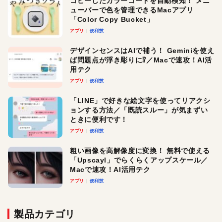
コピーしたカラーコードを自動検知！ メニ
ューバーで色を管理できるMacアプリ
「Color Copy Bucket」
アプリ
便利技
デザインセンスはAIで補う！ Geminiを使え
ば問題点が浮き彫りに⁉︎／Macで速攻！AI活
用テク
アプリ
便利技
「LINE」で好きな絵文字を使ってリアクシ
ョンする方法／「既読スルー」が気まずい
ときに便利です！
アプリ
便利技
粗い画像を高解像度に変換！ 無料で使える
「Upscayl」でらくらくアップスケール／
Macで速攻！AI活用テク
アプリ
便利技
製品カテゴリ