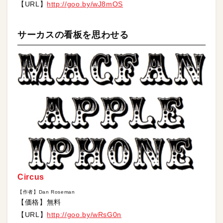
【URL】
http://goo.by/wJ8mOS
サーカスの看板を思わせる
Circus
【作者】Dan Roseman
【価格】無料
【URL】
http://goo.by/wRsG0n