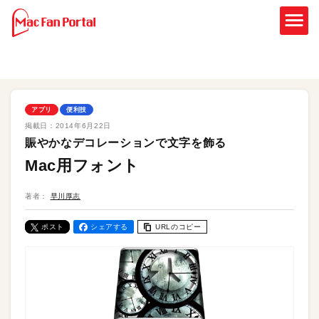
アプリ
便利技
掲載日：
2014年6月22日
賑やかなデコレーションで文字を飾る
Mac用フォント
著者：
早川厚志
ポスト
シェアする
URLのコピー