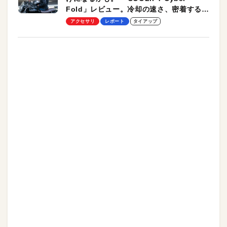
Fold」レビュー。冷却の速さ、密着する冷
却プレート、シンプルな操作性がグッド！
アクセサリ
レポート
タイアップ