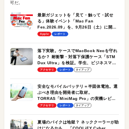
可だ。
最新ガジェットを「見て・触って・試せ
る」体験イベント「Mac Fan
Fes.2026.09」を、9月26日（土）に開催
します！
Apple
レポート
落下実験。ケースでMacBook Neoを守れ
るか？ 耐衝撃・対落下保護ケース「STM
Dux Ultra」を検証。学生、ビジネスマン
のモバイルユースに最適！
アクセサリ
レポート
タイアップ
安全なモバイルバッテリ＝半固体電池。選
ぶべき理由を開発者に取材。
TORRAS「MiniMag Pro」の実機レビュ
ーも
アクセサリ
レポート
タイアップ
夏場のバイクは地獄？ ネッククーラーが助
けになるかも。 「COOLiFY Cyber