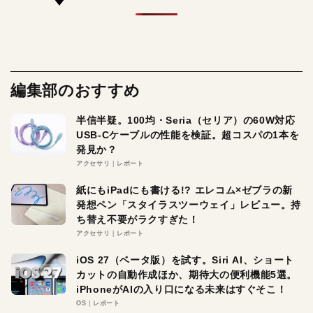
編集部のおすすめ
半信半疑。100均・Seria（セリア）の60W対応
USB-Cケーブルの性能を検証。超コスパの1本を
発見か？
アクセサリ
レポート
紙にもiPadにも書ける!? エレコム×ゼブラの新
発想ペン「スタイラスツーウェイ」レビュー。持
ち替え不要がラクすぎた！
アクセサリ
レポート
iOS 27（ベータ版）を試す。Siri AI、ショート
カットの自動作成ほか、期待大の便利機能5選。
iPhoneがAIの入り口になる未来はすぐそこ！
OS
レポート