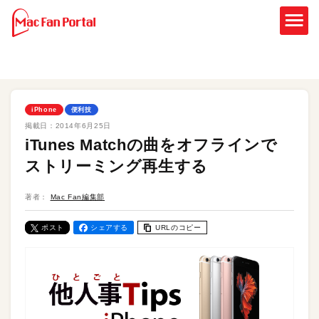
iPhone
便利技
掲載日：
2014年6月25日
iTunes Matchの曲をオフラインで
ストリーミング再生する
著者：
Mac Fan編集部
ポスト
シェアする
URLのコピー