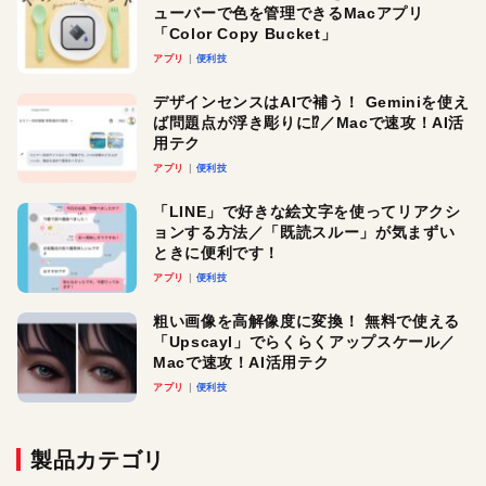
ューバーで色を管理できるMacアプリ
「Color Copy Bucket」
アプリ
便利技
デザインセンスはAIで補う！ Geminiを使え
ば問題点が浮き彫りに⁉︎／Macで速攻！AI活
用テク
アプリ
便利技
「LINE」で好きな絵文字を使ってリアクシ
ョンする方法／「既読スルー」が気まずい
ときに便利です！
アプリ
便利技
粗い画像を高解像度に変換！ 無料で使える
「Upscayl」でらくらくアップスケール／
Macで速攻！AI活用テク
アプリ
便利技
製品カテゴリ