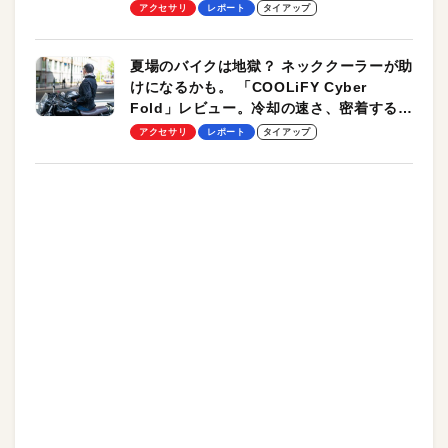
ーも
アクセサリ
レポート
タイアップ
夏場のバイクは地獄？ ネッククーラーが助
けになるかも。 「COOLiFY Cyber
Fold」レビュー。冷却の速さ、密着する冷
却プレート、シンプルな操作性がグッド！
アクセサリ
レポート
タイアップ