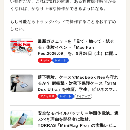
い操作だが、これは慣れの問題。ある程度操作時間が長
くなれば、かなり正確な操作ができるようになる。
もし可能ならトラックパッドで操作することをおすすめ
したい。
最新ガジェットを「見て・触って・試せ
る」体験イベント「Mac Fan
Fes.2026.09」を、9月26日（土）に開催
します！
Apple
レポート
落下実験。ケースでMacBook Neoを守れ
るか？ 耐衝撃・対落下保護ケース「STM
Dux Ultra」を検証。学生、ビジネスマン
のモバイルユースに最適！
アクセサリ
レポート
タイアップ
安全なモバイルバッテリ＝半固体電池。選
ぶべき理由を開発者に取材。
TORRAS「MiniMag Pro」の実機レビュ