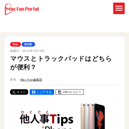
Mac
便利技
掲載日：
2014年5月29日
マウスとトラックパッドはどちら
が便利？
著者：
Mac Fan編集部
ポスト
シェアする
URLのコピー