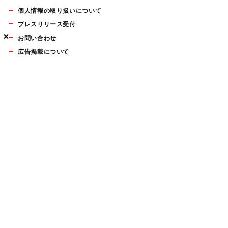
個人情報の取り扱いについて
プレスリリース受付
×
×
×
お問い合わせ
広告掲載について
マイナビBOOKS
Mac Fan Portalの人気記事ランキングやおすすめ記事、編集部
員によるコラムなどをまとめたメールマガジンを毎週金曜日に
配信します。お気軽にご登録ください。
Mac Fan メールマガジン
無料登録はこちら
Copyright © Mynavi Publishing Corporation