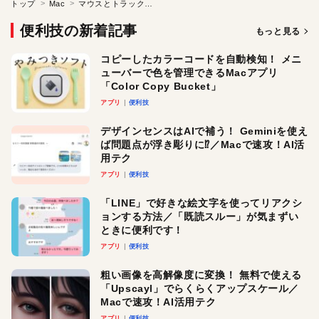
トップ
Mac
マウスとトラックパッドはどちらが便利？
便利技の新着記事
もっと見る
コピーしたカラーコードを自動検知！ メニ
ューバーで色を管理できるMacアプリ
「Color Copy Bucket」
アプリ
便利技
デザインセンスはAIで補う！ Geminiを使え
ば問題点が浮き彫りに⁉︎／Macで速攻！AI活
用テク
アプリ
便利技
「LINE」で好きな絵文字を使ってリアクシ
ョンする方法／「既読スルー」が気まずい
ときに便利です！
アプリ
便利技
粗い画像を高解像度に変換！ 無料で使える
「Upscayl」でらくらくアップスケール／
Macで速攻！AI活用テク
アプリ
便利技