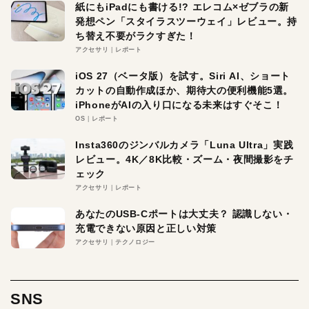
紙にもiPadにも書ける!? エレコム×ゼブラの新
発想ペン「スタイラスツーウェイ」レビュー。持
ち替え不要がラクすぎた！
アクセサリ
レポート
iOS 27（ベータ版）を試す。Siri AI、ショート
カットの自動作成ほか、期待大の便利機能5選。
iPhoneがAIの入り口になる未来はすぐそこ！
OS
レポート
Insta360のジンバルカメラ「Luna Ultra」実践
レビュー。4K／8K比較・ズーム・夜間撮影をチ
ェック
アクセサリ
レポート
あなたのUSB-Cポートは大丈夫？ 認識しない・
充電できない原因と正しい対策
アクセサリ
テクノロジー
SNS