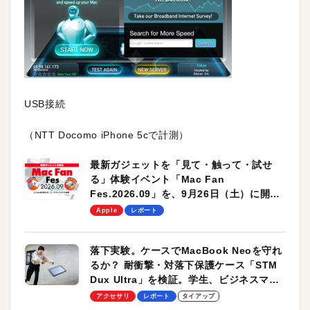
USB接続
（NTT Docomo iPhone 5cで計測）
最新ガジェットを「見て・触って・試せ
る」体験イベント「Mac Fan
Fes.2026.09」を、9月26日（土）に開催
します！
Apple
レポート
落下実験。ケースでMacBook Neoを守れ
るか？ 耐衝撃・対落下保護ケース「STM
Dux Ultra」を検証。学生、ビジネスマン
のモバイルユースに最適！
アクセサリ
レポート
タイアップ