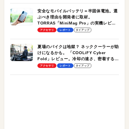
安全なモバイルバッテリ＝半固体電池。選
ぶべき理由を開発者に取材。
TORRAS「MiniMag Pro」の実機レビュ
ーも
アクセサリ
レポート
タイアップ
夏場のバイクは地獄？ ネッククーラーが助
けになるかも。 「COOLiFY Cyber
Fold」レビュー。冷却の速さ、密着する冷
却プレート、シンプルな操作性がグッド！
アクセサリ
レポート
タイアップ