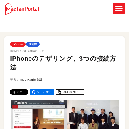
iPhone
便利技
掲載日：
2014年4月17日
iPhoneのテザリング、3つの接続方
法
著者：
Mac Fan編集部
ポスト
シェアする
URLのコピー