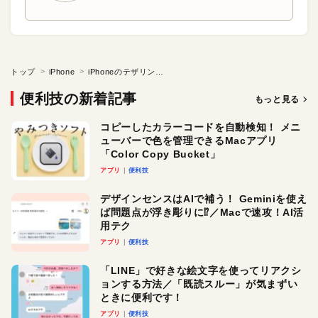
トップ
iPhone
iPhoneのテザリング、3つの接続方法
便利技の新着記事
もっと見る
コピーしたカラーコードを自動検知！ メニ
ューバーで色を管理できるMacアプリ
「Color Copy Bucket」
アプリ
便利技
デザインセンスはAIで補う！ Geminiを使え
ば問題点が浮き彫りに⁉︎／Macで速攻！AI活
用テク
アプリ
便利技
「LINE」で好きな絵文字を使ってリアクシ
ョンする方法／「既読スルー」が気まずい
ときに便利です！
アプリ
便利技