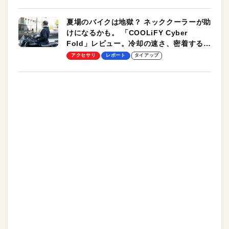
夏場のバイクは地獄？ ネッククーラーが助
けになるかも。 「COOLiFY Cyber
Fold」レビュー。冷却の速さ、密着する冷
却プレート、シンプルな操作性がグッド！
アクセサリ
レポート
タイアップ