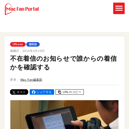
iPhone
便利技
掲載日：
2014年4月10日
不在着信のお知らせで誰からの着信
かを確認する
著者：
Mac Fan編集部
ポスト
シェアする
URLのコピー