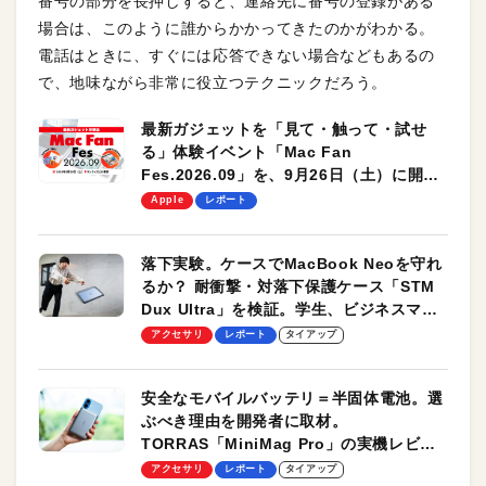
番号の部分を長押しすると、連絡先に番号の登録がある
場合は、このように誰からかかってきたのかがわかる。
電話はときに、すぐには応答できない場合などもあるの
で、地味ながら非常に役立つテクニックだろう。
最新ガジェットを「見て・触って・試せ
る」体験イベント「Mac Fan
Fes.2026.09」を、9月26日（土）に開催
します！
Apple
レポート
落下実験。ケースでMacBook Neoを守れ
るか？ 耐衝撃・対落下保護ケース「STM
Dux Ultra」を検証。学生、ビジネスマン
のモバイルユースに最適！
アクセサリ
レポート
タイアップ
安全なモバイルバッテリ＝半固体電池。選
ぶべき理由を開発者に取材。
TORRAS「MiniMag Pro」の実機レビュ
ーも
アクセサリ
レポート
タイアップ