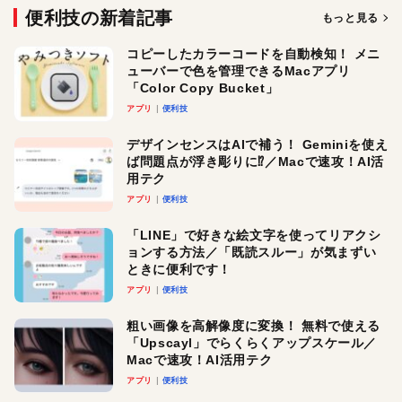
便利技の新着記事
もっと見る
コピーしたカラーコードを自動検知！ メニ
ューバーで色を管理できるMacアプリ
「Color Copy Bucket」
アプリ
便利技
デザインセンスはAIで補う！ Geminiを使え
ば問題点が浮き彫りに⁉︎／Macで速攻！AI活
用テク
アプリ
便利技
「LINE」で好きな絵文字を使ってリアクシ
ョンする方法／「既読スルー」が気まずい
ときに便利です！
アプリ
便利技
粗い画像を高解像度に変換！ 無料で使える
「Upscayl」でらくらくアップスケール／
Macで速攻！AI活用テク
アプリ
便利技