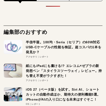
編集部のおすすめ
半信半疑。100均・Seria（セリア）の60W対応
USB-Cケーブルの性能を検証。超コスパの1本を
発見か？
アクセサリ
レポート
紙にもiPadにも書ける!? エレコム×ゼブラの新
発想ペン「スタイラスツーウェイ」レビュー。持
ち替え不要がラクすぎた！
アクセサリ
レポート
iOS 27（ベータ版）を試す。Siri AI、ショート
カットの自動作成ほか、期待大の便利機能5選。
iPhoneがAIの入り口になる未来はすぐそこ！
OS
レポート