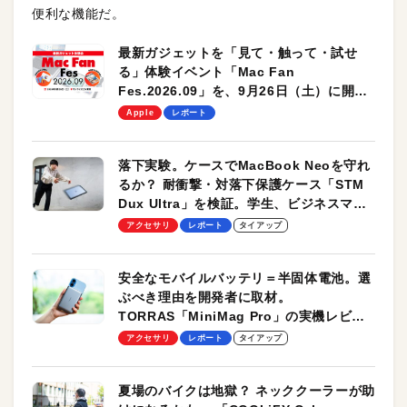
便利な機能だ。
最新ガジェットを「見て・触って・試せ
る」体験イベント「Mac Fan
Fes.2026.09」を、9月26日（土）に開催
します！
Apple
レポート
落下実験。ケースでMacBook Neoを守れ
るか？ 耐衝撃・対落下保護ケース「STM
Dux Ultra」を検証。学生、ビジネスマン
のモバイルユースに最適！
アクセサリ
レポート
タイアップ
安全なモバイルバッテリ＝半固体電池。選
ぶべき理由を開発者に取材。
TORRAS「MiniMag Pro」の実機レビュ
ーも
アクセサリ
レポート
タイアップ
夏場のバイクは地獄？ ネッククーラーが助