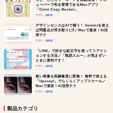
ューバーで色を管理できるMacアプリ
「Color Copy Bucket」
アプリ
便利技
デザインセンスはAIで補う！ Geminiを使え
ば問題点が浮き彫りに⁉︎／Macで速攻！AI活
用テク
アプリ
便利技
「LINE」で好きな絵文字を使ってリアクシ
ョンする方法／「既読スルー」が気まずい
ときに便利です！
アプリ
便利技
粗い画像を高解像度に変換！ 無料で使える
「Upscayl」でらくらくアップスケール／
Macで速攻！AI活用テク
アプリ
便利技
製品カテゴリ