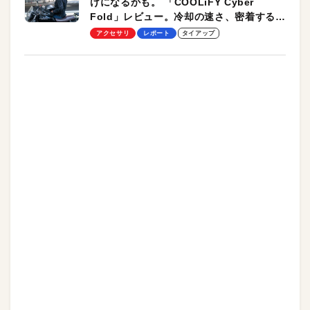
けになるかも。 「COOLiFY Cyber
Fold」レビュー。冷却の速さ、密着する冷
却プレート、シンプルな操作性がグッド！
アクセサリ
レポート
タイアップ