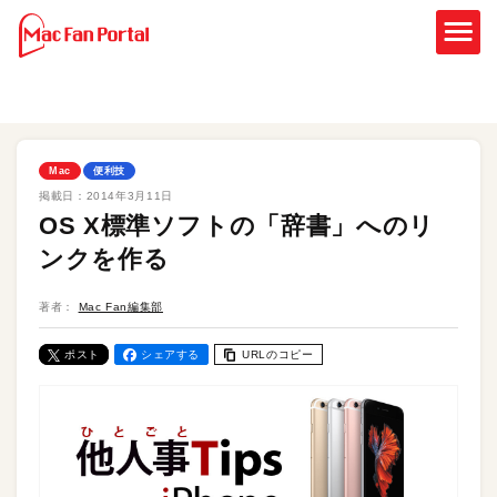
Mac
便利技
掲載日：
2014年3月11日
OS X標準ソフトの「辞書」へのリ
ンクを作る
著者：
Mac Fan編集部
ポスト
シェアする
URLのコピー