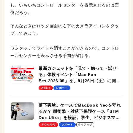
し、いちいちコントロールセンターを表示させるのは面
倒だろう。
そんなときはロック画面の右下のカメラアイコンをタッ
プしてみよう。
ワンタッチでライトを消すことができるので、コントロ
ールセンターを表示させる手間が省ける。
最新ガジェットを「見て・触って・試せ
る」体験イベント「Mac Fan
Fes.2026.09」を、9月26日（土）に開催
します！
Apple
レポート
落下実験。ケースでMacBook Neoを守れ
るか？ 耐衝撃・対落下保護ケース「STM
Dux Ultra」を検証。学生、ビジネスマン
のモバイルユースに最適！
アクセサリ
レポート
タイアップ