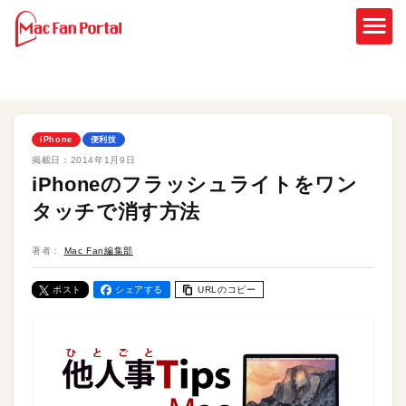
iPhone
便利技
掲載日：
2014年1月9日
iPhoneのフラッシュライトをワン
タッチで消す方法
著者：
Mac Fan編集部
ポスト
シェアする
URLのコピー