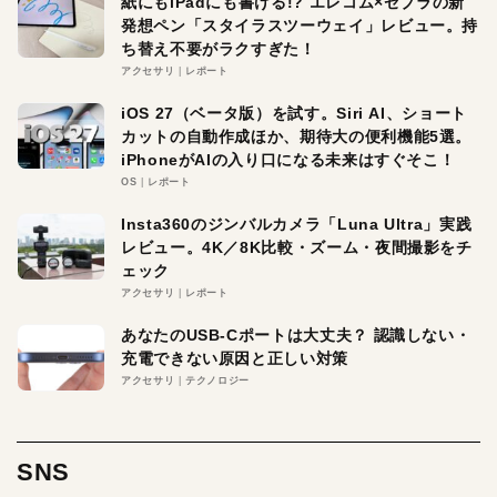
紙にもiPadにも書ける!? エレコム×ゼブラの新
発想ペン「スタイラスツーウェイ」レビュー。持
ち替え不要がラクすぎた！
アクセサリ
レポート
iOS 27（ベータ版）を試す。Siri AI、ショート
カットの自動作成ほか、期待大の便利機能5選。
iPhoneがAIの入り口になる未来はすぐそこ！
OS
レポート
Insta360のジンバルカメラ「Luna Ultra」実践
レビュー。4K／8K比較・ズーム・夜間撮影をチ
ェック
アクセサリ
レポート
あなたのUSB-Cポートは大丈夫？ 認識しない・
充電できない原因と正しい対策
アクセサリ
テクノロジー
SNS