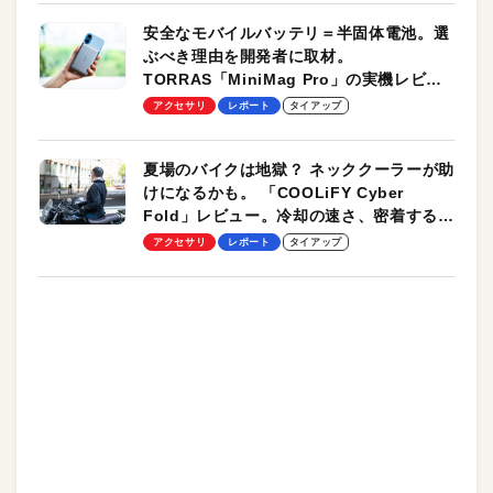
安全なモバイルバッテリ＝半固体電池。選
ぶべき理由を開発者に取材。
TORRAS「MiniMag Pro」の実機レビュ
ーも
アクセサリ
レポート
タイアップ
夏場のバイクは地獄？ ネッククーラーが助
けになるかも。 「COOLiFY Cyber
Fold」レビュー。冷却の速さ、密着する冷
却プレート、シンプルな操作性がグッド！
アクセサリ
レポート
タイアップ