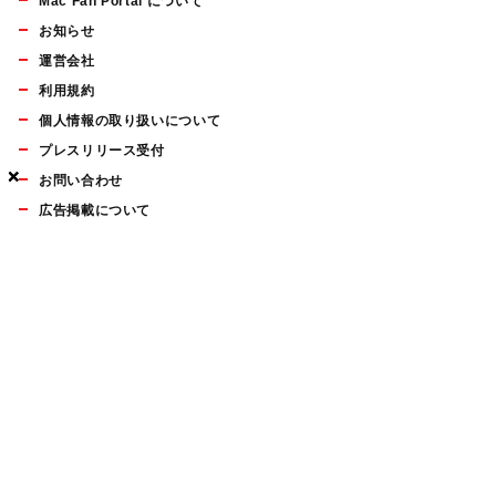
Mac Fan Portal について
お知らせ
運営会社
利用規約
個人情報の取り扱いについて
プレスリリース受付
×
×
×
お問い合わせ
広告掲載について
マイナビBOOKS
Mac Fan Portalの人気記事ランキングやおすすめ記事、編集部
員によるコラムなどをまとめたメールマガジンを毎週金曜日に
配信します。お気軽にご登録ください。
Mac Fan メールマガジン
無料登録はこちら