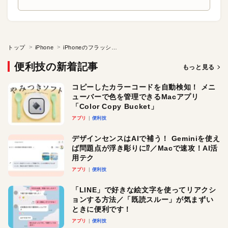
トップ
iPhone
iPhoneのフラッシュライトをワンタッチで消す方法
便利技の新着記事
もっと見る
コピーしたカラーコードを自動検知！ メニ
ューバーで色を管理できるMacアプリ
「Color Copy Bucket」
アプリ
便利技
デザインセンスはAIで補う！ Geminiを使え
ば問題点が浮き彫りに⁉︎／Macで速攻！AI活
用テク
アプリ
便利技
「LINE」で好きな絵文字を使ってリアクシ
ョンする方法／「既読スルー」が気まずい
ときに便利です！
アプリ
便利技