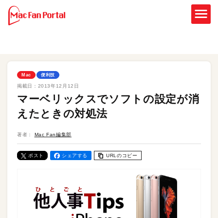
Mac
便利技
掲載日：
2013年12月12日
マーベリックスでソフトの設定が消
えたときの対処法
著者：
Mac Fan編集部
ポスト
シェアする
URLのコピー