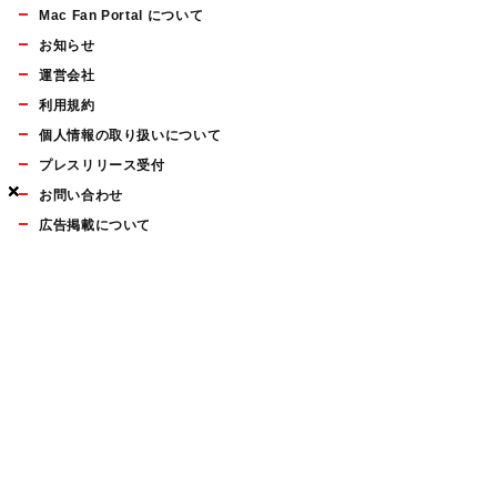
Mac Fan Portal について
お知らせ
運営会社
利用規約
個人情報の取り扱いについて
プレスリリース受付
×
×
×
お問い合わせ
広告掲載について
マイナビBOOKS
Mac Fan Portalの人気記事ランキングやおすすめ記事、編集部
員によるコラムなどをまとめたメールマガジンを毎週金曜日に
配信します。お気軽にご登録ください。
Mac Fan メールマガジン
無料登録はこちら