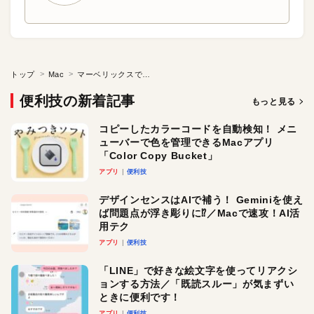
トップ
Mac
マーベリックスでソフトの設定が消えたときの対処法
便利技の新着記事
もっと見る
コピーしたカラーコードを自動検知！ メニ
ューバーで色を管理できるMacアプリ
「Color Copy Bucket」
アプリ
便利技
デザインセンスはAIで補う！ Geminiを使え
ば問題点が浮き彫りに⁉︎／Macで速攻！AI活
用テク
アプリ
便利技
「LINE」で好きな絵文字を使ってリアクシ
ョンする方法／「既読スルー」が気まずい
ときに便利です！
アプリ
便利技