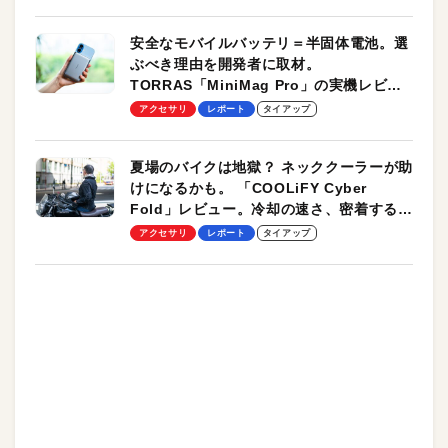
安全なモバイルバッテリ＝半固体電池。選
ぶべき理由を開発者に取材。
TORRAS「MiniMag Pro」の実機レビュ
ーも
アクセサリ
レポート
タイアップ
夏場のバイクは地獄？ ネッククーラーが助
けになるかも。 「COOLiFY Cyber
Fold」レビュー。冷却の速さ、密着する冷
却プレート、シンプルな操作性がグッド！
アクセサリ
レポート
タイアップ