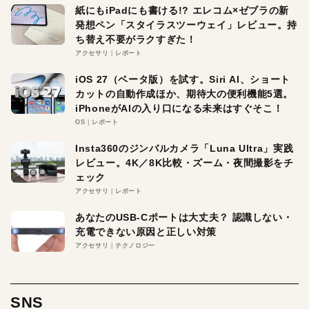
紙にもiPadにも書ける!? エレコム×ゼブラの新
発想ペン「スタイラスツーウェイ」レビュー。持
ち替え不要がラクすぎた！
アクセサリ
レポート
iOS 27（ベータ版）を試す。Siri AI、ショート
カットの自動作成ほか、期待大の便利機能5選。
iPhoneがAIの入り口になる未来はすぐそこ！
OS
レポート
Insta360のジンバルカメラ「Luna Ultra」実践
レビュー。4K／8K比較・ズーム・夜間撮影をチ
ェック
アクセサリ
レポート
あなたのUSB-Cポートは大丈夫？ 認識しない・
充電できない原因と正しい対策
アクセサリ
テクノロジー
SNS