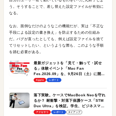
自分のユーザー名で動いているものをいったん終了しよ
う。そうすることで、差し替えた設定ファイルが有効に
なる。
なお、面倒なだけのようなこの機能だが、実は「不正な
手段による設定の書き換え」を防止するための仕組み
だ。バグが直ったとしても、例えば設定ファイルを捨て
てリセットしたい、というような際も、このような手順
を踏む必要がある。
最新ガジェットを「見て・触って・試せ
る」体験イベント「Mac Fan
Fes.2026.09」を、9月26日（土）に開催
します！
Apple
レポート
落下実験。ケースでMacBook Neoを守れ
るか？ 耐衝撃・対落下保護ケース「STM
Dux Ultra」を検証。学生、ビジネスマン
のモバイルユースに最適！
アクセサリ
レポート
タイアップ