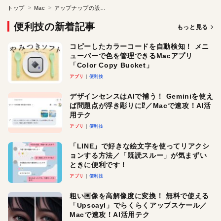
トップ
Mac
アップナップの設定を変える
便利技の新着記事
もっと見る
コピーしたカラーコードを自動検知！ メニ
ューバーで色を管理できるMacアプリ
「Color Copy Bucket」
アプリ
便利技
デザインセンスはAIで補う！ Geminiを使え
ば問題点が浮き彫りに⁉︎／Macで速攻！AI活
用テク
アプリ
便利技
「LINE」で好きな絵文字を使ってリアクシ
ョンする方法／「既読スルー」が気まずい
ときに便利です！
アプリ
便利技
粗い画像を高解像度に変換！ 無料で使える
「Upscayl」でらくらくアップスケール／
Macで速攻！AI活用テク