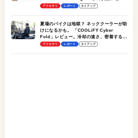
ーも
アクセサリ
レポート
タイアップ
夏場のバイクは地獄？ ネッククーラーが助
けになるかも。 「COOLiFY Cyber
Fold」レビュー。冷却の速さ、密着する冷
却プレート、シンプルな操作性がグッド！
アクセサリ
レポート
タイアップ