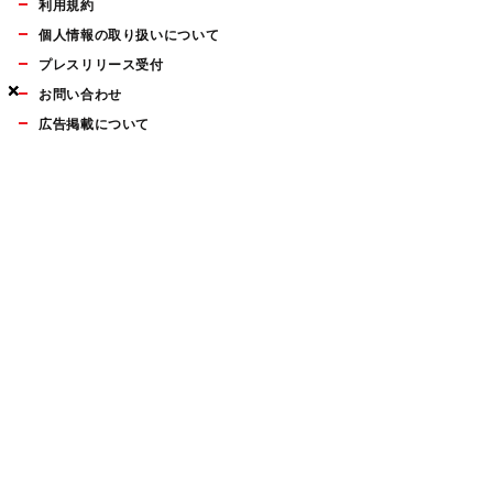
利用規約
個人情報の取り扱いについて
プレスリリース受付
×
×
×
お問い合わせ
広告掲載について
マイナビBOOKS
Mac Fan Portalの人気記事ランキングやおすすめ記事、編集部
員によるコラムなどをまとめたメールマガジンを毎週金曜日に
配信します。お気軽にご登録ください。
Mac Fan メールマガジン
無料登録はこちら
Copyright © Mynavi Publishing Corporation