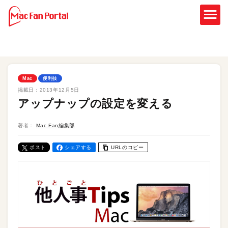
Mac
便利技
掲載日：
2013年12月5日
アップナップの設定を変える
著者：
Mac Fan編集部
ポスト
シェアする
URLのコピー