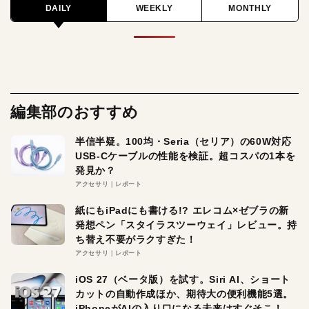
DAILY
WEEKLY
MONTHLY
編集部のおすすめ
半信半疑。100均・Seria（セリア）の60W対応
USB-Cケーブルの性能を検証。超コスパの1本を
発見か？
アクセサリ
レポート
紙にもiPadにも書ける!? エレコム×ゼブラの新
発想ペン「スタイラスツーウェイ」レビュー。持
ち替え不要がラクすぎた！
アクセサリ
レポート
iOS 27（ベータ版）を試す。Siri AI、ショート
カットの自動作成ほか、期待大の便利機能5選。
iPhoneがAIの入り口になる未来はすぐそこ！