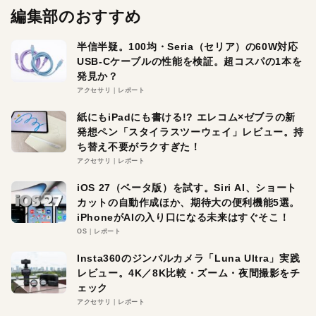
編集部のおすすめ
半信半疑。100均・Seria（セリア）の60W対応
USB-Cケーブルの性能を検証。超コスパの1本を
発見か？
アクセサリ
レポート
紙にもiPadにも書ける!? エレコム×ゼブラの新
発想ペン「スタイラスツーウェイ」レビュー。持
ち替え不要がラクすぎた！
アクセサリ
レポート
iOS 27（ベータ版）を試す。Siri AI、ショート
カットの自動作成ほか、期待大の便利機能5選。
iPhoneがAIの入り口になる未来はすぐそこ！
OS
レポート
Insta360のジンバルカメラ「Luna Ultra」実践
レビュー。4K／8K比較・ズーム・夜間撮影をチ
ェック
アクセサリ
レポート