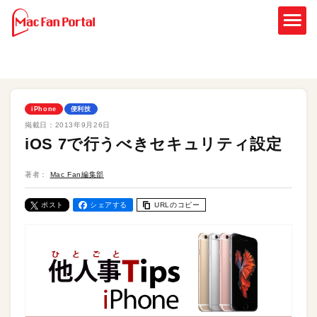
iPhone
便利技
掲載日：
2013年9月26日
iOS 7で行うべきセキュリティ設定
著者：
Mac Fan編集部
ポスト
シェアする
URLのコピー