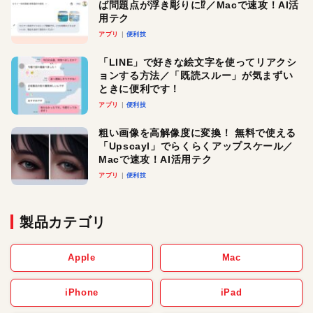
ば問題点が浮き彫りに⁉︎／Macで速攻！AI活
用テク
アプリ
便利技
「LINE」で好きな絵文字を使ってリアクシ
ョンする方法／「既読スルー」が気まずい
ときに便利です！
アプリ
便利技
粗い画像を高解像度に変換！ 無料で使える
「Upscayl」でらくらくアップスケール／
Macで速攻！AI活用テク
アプリ
便利技
製品カテゴリ
Apple
Mac
iPhone
iPad