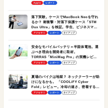
します！
Apple
レポート
落下実験。ケースでMacBook Neoを守れ
るか？ 耐衝撃・対落下保護ケース「STM
Dux Ultra」を検証。学生、ビジネスマン
のモバイルユースに最適！
アクセサリ
レポート
タイアップ
安全なモバイルバッテリ＝半固体電池。選
ぶべき理由を開発者に取材。
TORRAS「MiniMag Pro」の実機レビュ
ーも
アクセサリ
レポート
タイアップ
夏場のバイクは地獄？ ネッククーラーが助
けになるかも。 「COOLiFY Cyber
Fold」レビュー。冷却の速さ、密着する冷
却プレート、シンプルな操作性がグッド！
アクセサリ
レポート
タイアップ